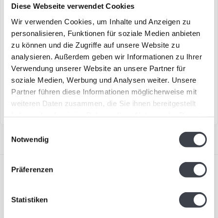
Diese Webseite verwendet Cookies
Wir verwenden Cookies, um Inhalte und Anzeigen zu
personalisieren, Funktionen für soziale Medien anbieten
Kosta Boda „Look In“ Bertil
Kosta Boda „Headman“
zu können und die Zugriffe auf unsere Website zu
Vallien
analysieren. Außerdem geben wir Informationen zu Ihrer
Einzigartige Skulptur,
Schönes Objekt „Headman“
Verwendung unserer Website an unsere Partner für
entworfen von Bertil Vallien.
aus reinem Kristall von Bertil
soziale Medien, Werbung und Analysen weiter. Unsere
Vallien für Kosta ..
€495,00
€495,00
Partner führen diese Informationen möglicherweise mit
weiteren Daten zusammen, die Sie ihnen bereitgestellt
haben oder die sie im Rahmen Ihrer Nutzung der Dienste
gesammelt haben.
Einwilligungsauswahl
Notwendig
Präferenzen
Statistiken