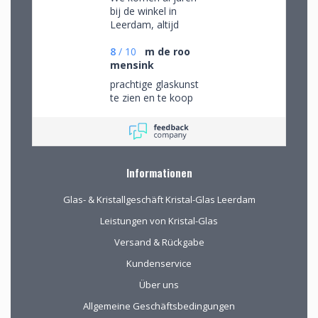
bij de winkel in
Leerdam, altijd
mooie objecten
waar we een aantal
8
/
10
m de roo
van gekocht hebben.
mensink
Na onze verhuizing
prachtige glaskunst
naar Drenthe voor
te zien en te koop
het eerst via de site
gekocht. De website
geeft prima
informatie, de
verpakking voor
Informationen
verzending van het
kwetsbare glas is
Glas- & Kristallgeschäft Kristal-Glas Leerdam
uitstekend!
Leistungen von Kristal-Glas
Versand & Rückgabe
Kundenservice
Über uns
Allgemeine Geschäftsbedingungen