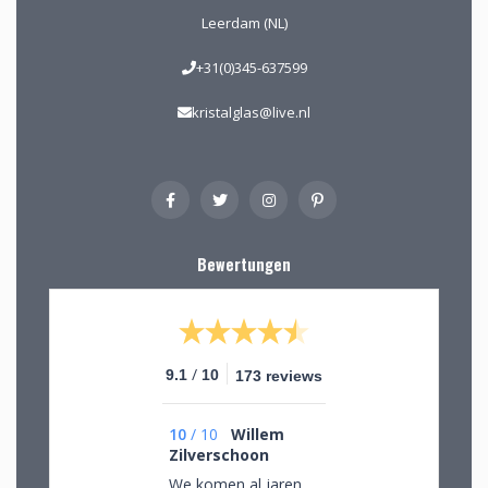
Leerdam (NL)
+31(0)345-637599
kristalglas@live.nl
Bewertungen
/
9.1
10
173 reviews
10
/
10
Willem
Zilverschoon
We komen al jaren