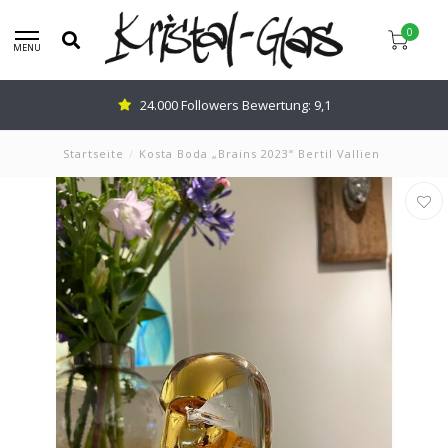
0
MENU
24.000 Followers Bewertung: 9,1
Startseite
/
Kosta Boda „Brains 2023“ Bertil Vallien