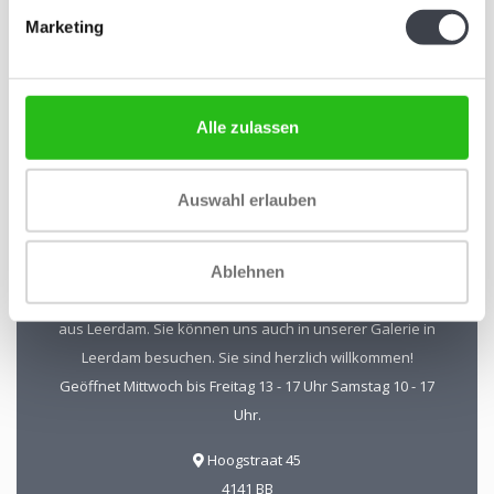
Abonnieren Sie unseren Newsletter
Marketing
Bleiben Sie auf dem Laufenden und erhalten Sie einen
Rabatt von 10 %
Abonnieren
Alle zulassen
Auswahl erlauben
Kristal-Glas Leerdam
Ablehnen
Kristal-Glas ist der Online-Shop für Glaskunst und Kristall
aus Leerdam. Sie können uns auch in unserer Galerie in
Leerdam besuchen. Sie sind herzlich willkommen!
Geöffnet Mittwoch bis Freitag 13 - 17 Uhr Samstag 10 - 17
Uhr.
Hoogstraat 45
4141 BB