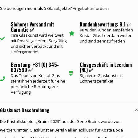
Sie benötigen mehr als 5 Glasobjekte? Angebot anfordern
Sicherer Versand mit
Kundenbewertung: 9,1 ✅
Garantie ✅
98 % der Kunden empfehlen
Ihre Glaskunst wird weltweit
Kristal-Glas Leerdam weiter
mit PostNL geliefert. Sorgfältig
und sind sehr zufrieden
und sicher verpackt und mit
Liefergarantie!
Beratung: +31 (0) 345-
Glasgeschäft in Leerdam
637599 ✅
(NL) ✅
Das Team von Kristal-Glas
Signierte Glaskunst mit
steht Ihnen jederzeit für eine
Echtheitszertifikat
persönliche Beratung zur
Verfügung
Glaskunst Beschreibung
Die Kristallskulptur „Brains 2023“ aus der Serie Brains wurde vom
weltberühmten Glaskünstler Bertil Vallien exklusiv für Kosta Boda