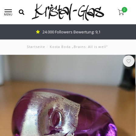
0
MENU
24.000 Followers Bewertung: 9,1
Startseite
/
Kosta Boda „Brains: All is well“