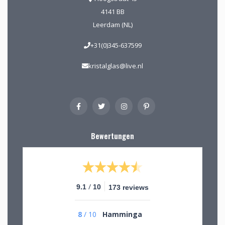
4141 BB
Leerdam (NL)
+31(0)345-637599
kristalglas@live.nl
Bewertungen
/
9.1
10
173 reviews
8
/
10
Hamminga