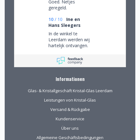
Goed. Netjes
geregeld.
10
/
10
Ine en
Hans Sleegers
In de winkel te
Leerdam werden wij
hartelijk ontvangen.
Wij mochten rustig
rondkijken om alle
aanwezige pracht te
bewonderen en
mede op advies tot
Informationen
de juiste keuzes te
komen. Omdat we
Glas- & Kristallgeschäft Kristal-Glas Leerdam
van ver kwamen
werd de aangeboden
Leistungen von Kristal-Glas
kop koffie zeer
Versand & Rückgabe
gewaardeerd.
Kundenservice
Über uns
Allgemeine Geschäftsbedingungen