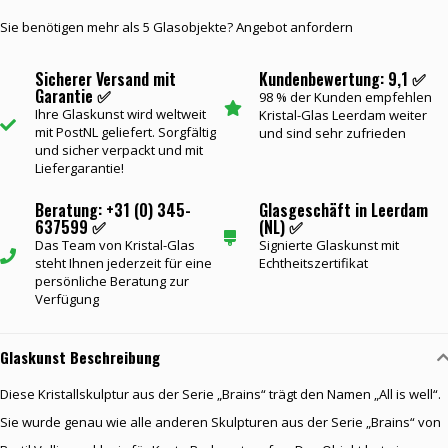
Sie benötigen mehr als 5 Glasobjekte? Angebot anfordern
Sicherer Versand mit
Kundenbewertung: 9,1 ✅
Garantie ✅
98 % der Kunden empfehlen
Ihre Glaskunst wird weltweit
Kristal-Glas Leerdam weiter
mit PostNL geliefert. Sorgfältig
und sind sehr zufrieden
und sicher verpackt und mit
Liefergarantie!
Beratung: +31 (0) 345-
Glasgeschäft in Leerdam
637599 ✅
(NL) ✅
Das Team von Kristal-Glas
Signierte Glaskunst mit
steht Ihnen jederzeit für eine
Echtheitszertifikat
persönliche Beratung zur
Verfügung
Glaskunst Beschreibung
Diese Kristallskulptur aus der Serie „Brains“ trägt den Namen „All is well“.
Sie wurde genau wie alle anderen Skulpturen aus der Serie „Brains“ von