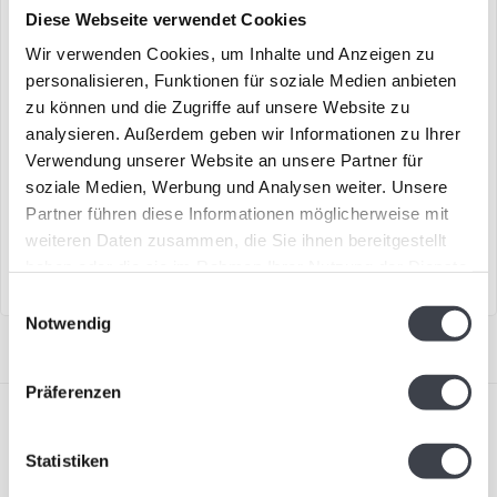
Diese Webseite verwendet Cookies
Wir verwenden Cookies, um Inhalte und Anzeigen zu
personalisieren, Funktionen für soziale Medien anbieten
zu können und die Zugriffe auf unsere Website zu
Kosta Boda „Headman“
Kosta Boda „Brains“
analysieren. Außerdem geben wir Informationen zu Ihrer
Verwendung unserer Website an unsere Partner für
Schönes Objekt „Headman“
„Inside Matters“ aus der
soziale Medien, Werbung und Analysen weiter. Unsere
aus reinem Kristall von Bertil
Kollektion „Brains“ von Kosta
Partner führen diese Informationen möglicherweise mit
Vallien für Kosta ..
Boda.
€495,00
€189,00
weiteren Daten zusammen, die Sie ihnen bereitgestellt
haben oder die sie im Rahmen Ihrer Nutzung der Dienste
gesammelt haben.
Einwilligungsauswahl
Notwendig
Präferenzen
Statistiken