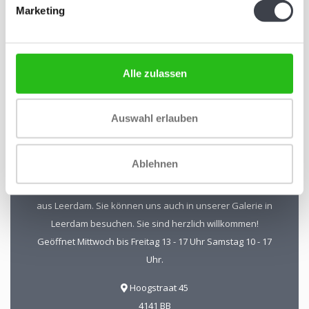
Abonnieren Sie unseren Newsletter
Marketing
Bleiben Sie auf dem Laufenden und erhalten Sie einen
Rabatt von 10 %
Abonnieren
Alle zulassen
Auswahl erlauben
Kristal-Glas Leerdam
Ablehnen
Kristal-Glas ist der Online-Shop für Glaskunst und Kristall
aus Leerdam. Sie können uns auch in unserer Galerie in
Leerdam besuchen. Sie sind herzlich willkommen!
Geöffnet Mittwoch bis Freitag 13 - 17 Uhr Samstag 10 - 17
Uhr.
Hoogstraat 45
4141 BB