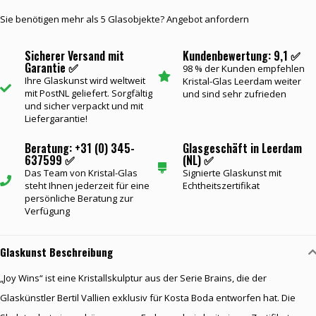
Sie benötigen mehr als 5 Glasobjekte? Angebot anfordern
Sicherer Versand mit
Kundenbewertung: 9,1 ✅
Garantie ✅
98 % der Kunden empfehlen
Ihre Glaskunst wird weltweit
Kristal-Glas Leerdam weiter
mit PostNL geliefert. Sorgfältig
und sind sehr zufrieden
und sicher verpackt und mit
Liefergarantie!
Beratung: +31 (0) 345-
Glasgeschäft in Leerdam
637599 ✅
(NL) ✅
Das Team von Kristal-Glas
Signierte Glaskunst mit
steht Ihnen jederzeit für eine
Echtheitszertifikat
persönliche Beratung zur
Verfügung
Glaskunst Beschreibung
„Joy Wins“ ist eine Kristallskulptur aus der Serie Brains, die der
Glaskünstler Bertil Vallien exklusiv für Kosta Boda entworfen hat. Die