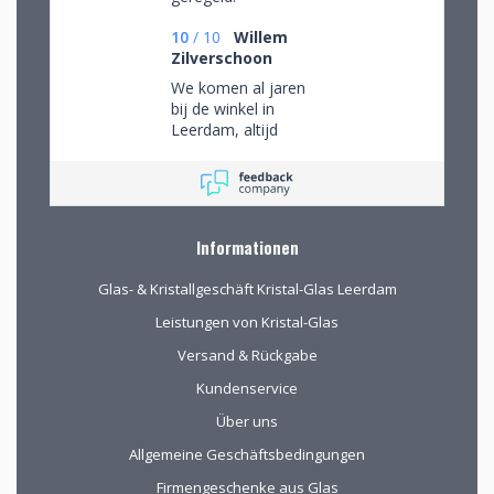
10
/
10
Willem
Zilverschoon
We komen al jaren
bij de winkel in
Leerdam, altijd
mooie objecten
waar we een aantal
van gekocht hebben.
Na onze verhuizing
naar Drenthe voor
Informationen
het eerst via de site
gekocht. De website
Glas- & Kristallgeschäft Kristal-Glas Leerdam
geeft prima
informatie, de
Leistungen von Kristal-Glas
verpakking voor
Versand & Rückgabe
verzending van het
kwetsbare glas is
Kundenservice
uitstekend!
Über uns
Allgemeine Geschäftsbedingungen
Firmengeschenke aus Glas