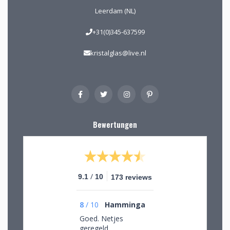
Leerdam (NL)
+31(0)345-637599
kristalglas@live.nl
Bewertungen
/
9.1
10
173 reviews
8
/
10
Hamminga
Goed. Netjes
geregeld.