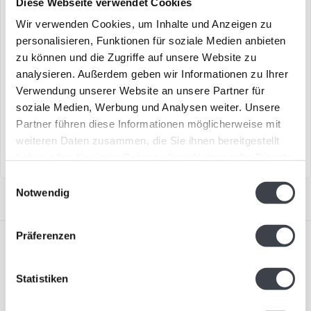
Diese Webseite verwendet Cookies
Wir verwenden Cookies, um Inhalte und Anzeigen zu
personalisieren, Funktionen für soziale Medien anbieten
Kosta Boda „Headman“
Kosta Boda „Brains“
zu können und die Zugriffe auf unsere Website zu
analysieren. Außerdem geben wir Informationen zu Ihrer
Schönes Objekt „Headman“
„Inside Matters“ aus der
Verwendung unserer Website an unsere Partner für
aus reinem Kristall von Bertil
Kollektion „Brains“ von Kosta
soziale Medien, Werbung und Analysen weiter. Unsere
Vallien für Kosta ..
Boda.
Partner führen diese Informationen möglicherweise mit
€495,00
€189,00
weiteren Daten zusammen, die Sie ihnen bereitgestellt
haben oder die sie im Rahmen Ihrer Nutzung der Dienste
gesammelt haben.
Einwilligungsauswahl
Notwendig
Präferenzen
Statistiken