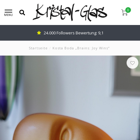
0
MENU
Beratung:
0345-637599
Startseite
/
Kosta Boda „Brains: Joy Wins“