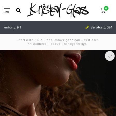
0
MENU
Beratung:
0345-637599
Startseite
/
Die Liebe immer ganz nah – zeitloses
Kristallherz, liebevoll handgefertigt.