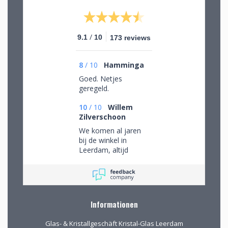
/
9.1
10
173 reviews
8
/
10
Hamminga
Goed. Netjes
geregeld.
10
/
10
Willem
Zilverschoon
We komen al jaren
bij de winkel in
Leerdam, altijd
mooie objecten
waar we een aantal
van gekocht hebben.
Na onze verhuizing
naar Drenthe voor
Informationen
het eerst via de site
gekocht. De website
Glas- & Kristallgeschäft Kristal-Glas Leerdam
geeft prima