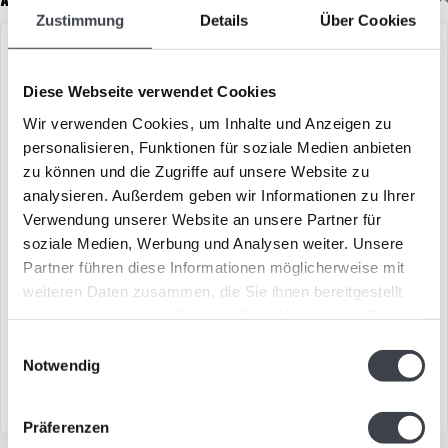
Zustimmung
Details
Über Cookies
Diese Webseite verwendet Cookies
Wir verwenden Cookies, um Inhalte und Anzeigen zu
personalisieren, Funktionen für soziale Medien anbieten
zu können und die Zugriffe auf unsere Website zu
analysieren. Außerdem geben wir Informationen zu Ihrer
Verwendung unserer Website an unsere Partner für
soziale Medien, Werbung und Analysen weiter. Unsere
Maiglöckchen
Vierblättriges Kleeblatt
Partner führen diese Informationen möglicherweise mit
(Kristallglas)
weiteren Daten zusammen, die Sie ihnen bereitgestellt
€99,00
€99,00
haben oder die sie im Rahmen Ihrer Nutzung der Dienste
Maiglöckchen aus Kristallglas
Das Kristall-Kleeblatt von
gesammelt haben.
Einwilligungsauswahl
nach einem Design von Mats
Mats Jonasson steht als
Notwendig
Jon..
Symbol fü..
Präferenzen