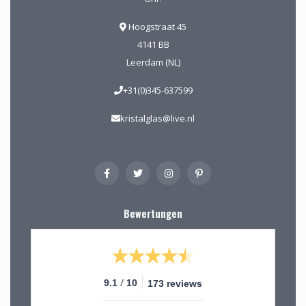
Hoogstraat 45
4141 BB
Leerdam (NL)
+31(0)345-637599
kristalglas@live.nl
Bewertungen
/
9.1
10
173 reviews