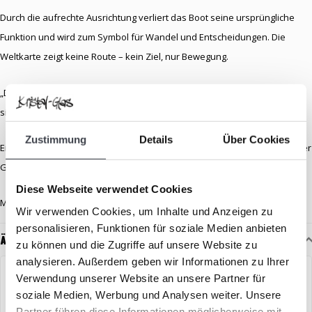
Durch die aufrechte Ausrichtung verliert das Boot seine ursprüngliche
Funktion und wird zum Symbol für Wandel und Entscheidungen. Die
Weltkarte zeigt keine Route – kein Ziel, nur Bewegung.
„Destination Unknown“ erzählt nicht vom Ankommen, sondern vom Mut,
sich auf das Unbekannte einzulassen.
Zustimmung
Details
Über Cookies
Ein seltenes, ausdrucksstarkes Kunstwerk für Sammler bedeutungsvoller
Glaskunst.
Diese Webseite verwendet Cookies
Maße: 51 x 28 cm
Wir verwenden Cookies, um Inhalte und Anzeigen zu
personalisieren, Funktionen für soziale Medien anbieten
Ähnliche Artikel
zu können und die Zugriffe auf unsere Website zu
analysieren. Außerdem geben wir Informationen zu Ihrer
VERKOCHT
EXKLUSIV
Verwendung unserer Website an unsere Partner für
soziale Medien, Werbung und Analysen weiter. Unsere
Partner führen diese Informationen möglicherweise mit