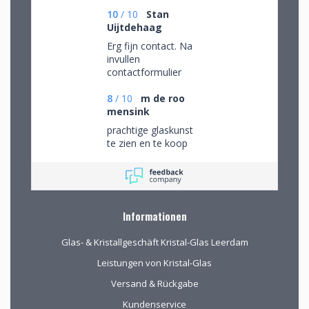
10
/
10
Stan
Uijtdehaag
Erg fijn contact. Na
invullen
contactformulier
gebeld en mijn
persoonlijke wensen
8
/
10
m de roo
besproken. Afspraak
mensink
gemaakt om in de
prachtige glaskunst
winkel de objecten te
te zien en te koop
bekijken en de
mogelijkheden
(uitgebreid graveren)
vorm te geven.
Informationen
Glas- & Kristallgeschäft Kristal-Glas Leerdam
Leistungen von Kristal-Glas
Versand & Rückgabe
Kundenservice