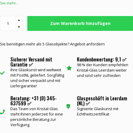
Sie mehr..
Zum Warenkorb hinzufügen
Sie benötigen mehr als 5 Glasobjekte? Angebot anfordern
Sicherer Versand mit
Kundenbewertung: 9,1 ✅
Garantie ✅
98 % der Kunden empfehlen
Ihre Glaskunst wird weltweit
Kristal-Glas Leerdam weiter
mit PostNL geliefert. Sorgfältig
und sind sehr zufrieden
und sicher verpackt und mit
Liefergarantie!
Beratung: +31 (0) 345-
Glasgeschäft in Leerdam
637599 ✅
(NL) ✅
Das Team von Kristal-Glas
Signierte Glaskunst mit
steht Ihnen jederzeit für eine
Echtheitszertifikat
persönliche Beratung zur
Verfügung