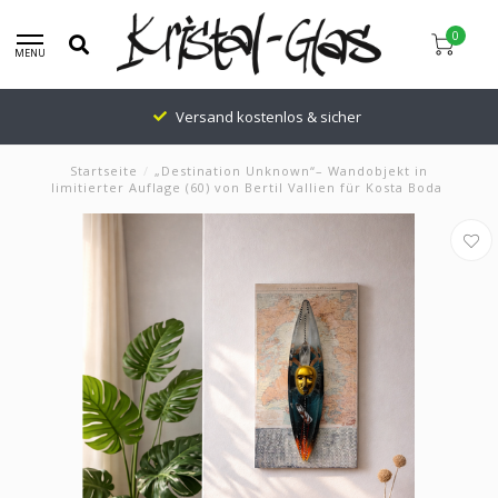
0
MENU
Versand kostenlos & sicher
Startseite
/
„Destination Unknown“– Wandobjekt in
limitierter Auflage (60) von Bertil Vallien für Kosta Boda