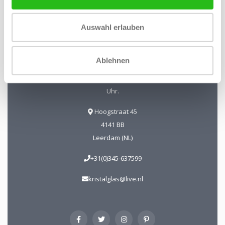
Kristal-Glas Leerdam
Auswahl erlauben
Kristal-Glas ist der Online-Shop für Glaskunst und Kristall
aus Leerdam. Sie können uns auch in unserer Galerie in
Ablehnen
Leerdam besuchen. Sie sind herzlich willkommen!
Geöffnet Mittwoch bis Freitag 13 - 17 Uhr Samstag 10 - 17
Uhr.
Hoogstraat 45
4141 BB
Leerdam (NL)
+31(0)345-637599
kristalglas@live.nl