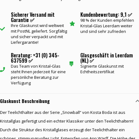
Sicherer Versand mit
Kundenbewertung: 9,1 ✅
Garantie ✅
98 % der Kunden empfehlen
Ihre Glaskunst wird weltweit
Kristal-Glas Leerdam weiter
mit PostNL geliefert. Sorgfältig
und sind sehr zufrieden
und sicher verpackt und mit
Liefergarantie!
Beratung: +31 (0) 345-
Glasgeschäft in Leerdam
637599 ✅
(NL) ✅
Das Team von Kristal-Glas
Signierte Glaskunst mit
steht Ihnen jederzeit für eine
Echtheitszertifikat
persönliche Beratung zur
Verfügung
Glaskunst Beschreibung
Der Teelichthalter aus der Serie „Snowball“ von Kosta Boda ist aus
Kristallglas gefertigt und ein echter Klassiker unter den Teelichthaltern!
Durch die Struktur des Kristallglases erzeugt der Teelichthalter ein
schönes, stimmungsvolles Licht. Entworfen von Ann Wärff. Die Höhe des