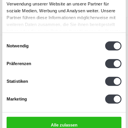
Verwendung unserer Website an unsere Partner für
soziale Medien, Werbung und Analysen weiter. Unsere
Partner führen diese Informationen möglicherweise mit
weiteren Daten zusammen, die Sie ihnen bereitgestellt
haben oder die sie im Rahmen Ihrer Nutzung der Dienste
gesammelt haben.
Einwilligungsauswahl
Notwendig
Präferenzen
Abonnieren Sie unseren Newsletter
Statistiken
Bleiben Sie auf dem Laufenden und erhalten Sie einen
Rabatt von 10 %
Marketing
Abonnieren
Alle zulassen