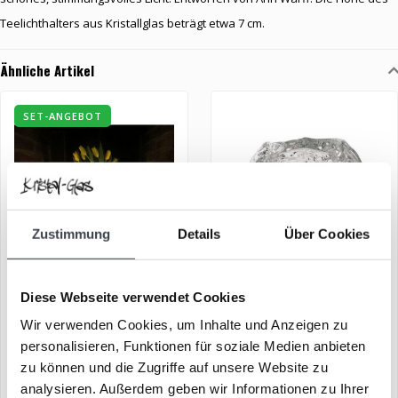
Teelichthalters aus Kristallglas beträgt etwa 7 cm.
Ähnliche Artikel
SET-ANGEBOT
Zustimmung
Details
Über Cookies
Kosta Boda Set „Snowballs“
Teelichthalter „Snowball“
Diese Webseite verwendet Cookies
Wir verwenden Cookies, um Inhalte und Anzeigen zu
Kosta Boda Set Teelichthalter
Teelichthalter aus der Serie
personalisieren, Funktionen für soziale Medien anbieten
„Snowballs“ zeitlos und aus
„Snowball“ von Kosta Boda.
zu können und die Zugriffe auf unsere Website zu
reinem Kristallgla..
€89,00
€39,00
€103,00
analysieren. Außerdem geben wir Informationen zu Ihrer