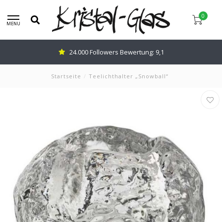
0
MENU
24.000 Followers Bewertung: 9,1
Startseite
/
Teelichthalter „Snowball“