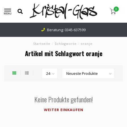
0
MENU
Beratung:
0345-637599
Startseite
/
Schlagworte
/
oranje
Artikel mit Schlagwort oranje
Keine Produkte gefunden!
WEITER EINKAUFEN