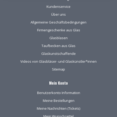
kwetsbare glas is
Kundenservice
uitstekend!
Über uns
Allgemeine Geschäftsbedingungen
Firmengeschenke aus Glas
Glasblasen
Taufbecken aus Glas
Glaskunstschaffende
Videos von Glasbläser- und Glaskünstler*innen
Sitemap
Mein Konto
Benutzerkonto Information
Meine Bestellungen
Meine Nachrichten (Tickets)
Mein Wunschzettel