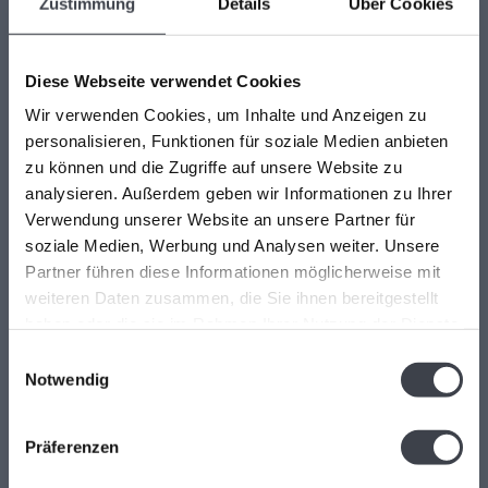
Zustimmung
Details
Über Cookies
besuchen. Sie sind herzlich willkommen! Geöffnet Mittwoch bis
Freitag 13 - 17 Uhr Samstag 10 - 17 Uhr.
Hoogstraat 45
Diese Webseite verwendet Cookies
4141 BB
Wir verwenden Cookies, um Inhalte und Anzeigen zu
Leerdam (NL)
personalisieren, Funktionen für soziale Medien anbieten
zu können und die Zugriffe auf unsere Website zu
+31(0)345-637599
analysieren. Außerdem geben wir Informationen zu Ihrer
Verwendung unserer Website an unsere Partner für
kristalglas@live.nl
soziale Medien, Werbung und Analysen weiter. Unsere
Partner führen diese Informationen möglicherweise mit
weiteren Daten zusammen, die Sie ihnen bereitgestellt
haben oder die sie im Rahmen Ihrer Nutzung der Dienste
gesammelt haben.
Einwilligungsauswahl
Bewertungen
Notwendig
Präferenzen
/
9.1
10
173 reviews