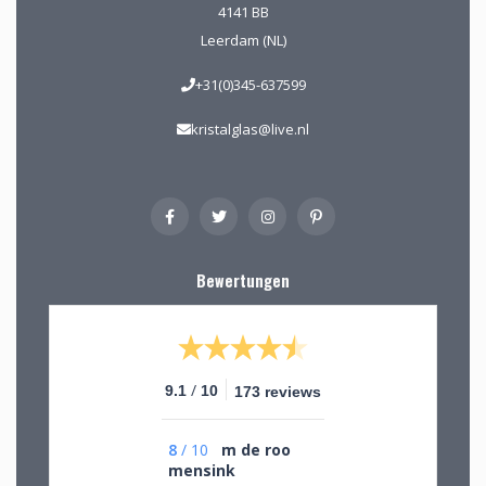
4141 BB
Leerdam (NL)
+31(0)345-637599
kristalglas@live.nl
Bewertungen
/
9.1
10
173 reviews
8
/
10
m de roo
mensink