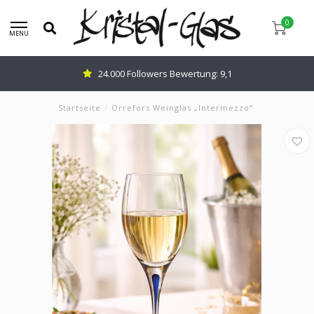
0
MENU
24.000 Followers Bewertung: 9,1
Startseite
/
Orrefors Weinglas „Intermezzo“