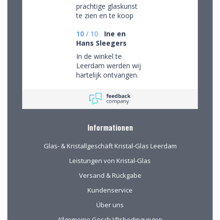
prachtige glaskunst
te zien en te koop
10
/
10
Ine en
Hans Sleegers
In de winkel te
Leerdam werden wij
hartelijk ontvangen.
Wij mochten rustig
rondkijken om alle
aanwezige pracht te
bewonderen en
mede op advies tot
Informationen
de juiste keuzes te
komen. Omdat we
Glas- & Kristallgeschäft Kristal-Glas Leerdam
van ver kwamen
werd de aangeboden
Leistungen von Kristal-Glas
kop koffie zeer
Versand & Rückgabe
gewaardeerd.
Kundenservice
Über uns
Allgemeine Geschäftsbedingungen