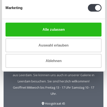
Abonnieren Sie unseren Newsletter
Marketing
Bleiben Sie auf dem Laufenden und erhalten Sie einen
Rabatt von 10 %
Abonnieren
Alle zulassen
Auswahl erlauben
Kristal-Glas Leerdam
Ablehnen
Kristal-Glas ist der Online-Shop für Glaskunst und Kristall
aus Leerdam. Sie können uns auch in unserer Galerie in
Leerdam besuchen. Sie sind herzlich willkommen!
Geöffnet Mittwoch bis Freitag 13 - 17 Uhr Samstag 10 - 17
Uhr.
Hoogstraat 45