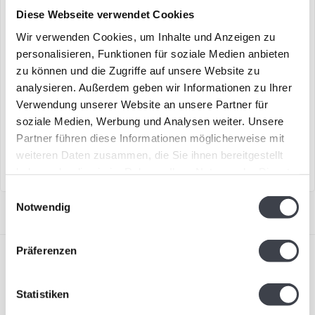
Diese Webseite verwendet Cookies
Wir verwenden Cookies, um Inhalte und Anzeigen zu
personalisieren, Funktionen für soziale Medien anbieten
Orrefors Whiskybecher
Orrefors Champagnerglas
zu können und die Zugriffe auf unsere Website zu
„Intermezzo Gold“
analysieren. Außerdem geben wir Informationen zu Ihrer
Whiskybecher „Double Old
Champagnerglas aus der
Verwendung unserer Website an unsere Partner für
Fashioned“ aus der Serie
Serie „Intermezzo“ von
soziale Medien, Werbung und Analysen weiter. Unsere
„Intermezzo“ von Orref..
Orrefors.
€59,00
€129,00
Partner führen diese Informationen möglicherweise mit
€149,00
weiteren Daten zusammen, die Sie ihnen bereitgestellt
haben oder die sie im Rahmen Ihrer Nutzung der Dienste
gesammelt haben.
Einwilligungsauswahl
Notwendig
Präferenzen
Statistiken