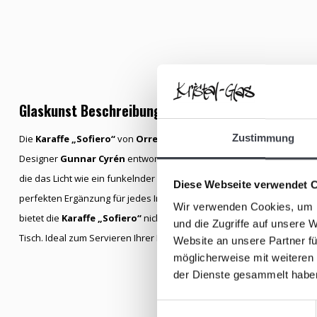
Glaskunst Beschreibung
Zustimmung
Die
Karaffe „Sofiero“
von
Orrefors
ist ein Meisterwerk aus handgef
Designer
Gunnar Cyrén
entworfen wurde. Die Karaffe besticht durch F
die das Licht wie ein funkelnder Diamant reflektieren. Das stilvolle 
Diese Webseite verwendet 
perfekten Ergänzung für jedes Interieur, ob klassisch oder modern. M
Wir verwenden Cookies, um I
bietet die
Karaffe „Sofiero“
nicht nur Funktionalität, sondern auch e
und die Zugriffe auf unsere 
Tisch. Ideal zum Servieren Ihrer Lieblingsweine oder -spirituosen, v
Website an unsere Partner fü
möglicherweise mit weiteren
der Dienste gesammelt habe
Einwilligungsauswahl