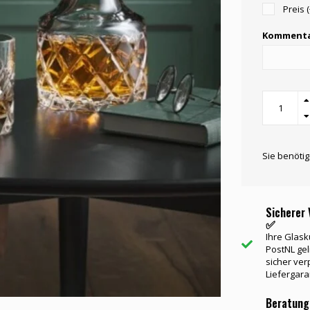
Preis 
Kommenta
Sie benöti
Sicherer 
✅
Ihre Glask
PostNL gel
sicher ver
Liefergara
Beratung