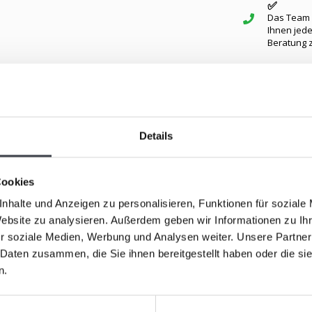
✅
Das Team v
Ihnen jede
Beratung 
Ähnliche Ar
Details
ertigtem Kristallglas, das von dem renommierten
einheit und Eleganz mit tiefen, brillanten Schliffen,
und moderne Design macht die Karaffe zu einer
Cookies
it ihren klaren Linien und ihrem zeitlosen Charme
nhalte und Anzeigen zu personalisieren, Funktionen für soziale
ine künstlerische Bereicherung für Ihren gedeckten
Website zu analysieren. Außerdem geben wir Informationen zu I
ereint diese Karaffe Handwerkskunst und Luxus.
r soziale Medien, Werbung und Analysen weiter. Unsere Partner
 Daten zusammen, die Sie ihnen bereitgestellt haben oder die s
n.
Whisky-Ka