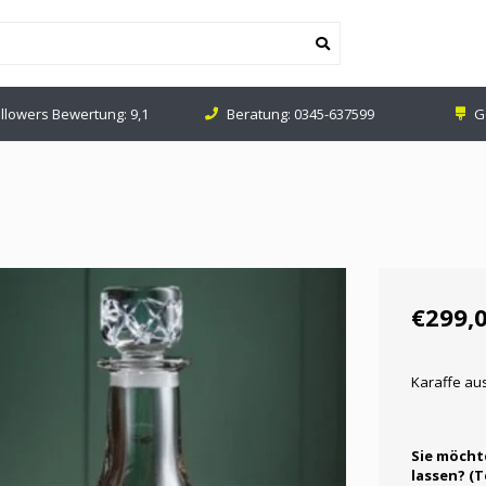
ollowers Bewertung: 9,1
Beratung:
0345-637599
G
€299,
Karaffe aus
Sie möcht
lassen? (