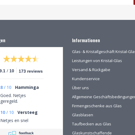
gen
Informationen
Glas- & Kristallgeschäft Kristal-G
Leistungen von Kristal-Glas
Versand & Rückgabe
/
9.1
10
173 reviews
Kundenservice
8
/
10
Hamminga
Über uns
Goed. Netjes
Allgemeine Geschäftsbedingunge
geregeld.
Firmengeschenke aus Glas
10
/
10
Versteeg
Glasblasen
Netjes en snel
Taufbecken aus Glas
Glaskunstschaffende