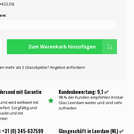
(+€22,50)
re:
Zum Warenkorb hinzufügen
gen mehr als 5 Glasobjekte? Angebot anfordern
Versand mit Garantie
Kundenbewertung: 9,1 ✅
98 % der Kunden empfehlen Kristal-
unst wird weltweit mit
Glas Leerdam weiter und sind sehr
iefert. Sorgfältig und
zufrieden
packt und mit
ntie!
: +31 (0) 345-637599
Glasgeschäft in Leerdam (NL) ✅