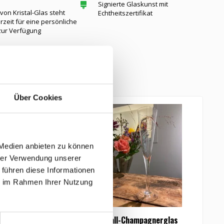
Signierte Glaskunst mit
on Kristal-Glas steht
Echtheitszertifikat
rzeit für eine persönliche
zur Verfügung
tikel
Über Cookies
 Medien anbieten zu können
hrer Verwendung unserer
 führen diese Informationen
ie im Rahmen Ihrer Nutzung
raffe mit 2
Kristall-Champagnerglas
O