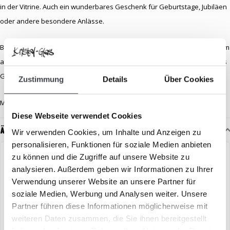
in der Vitrine. Auch ein wunderbares Geschenk für Geburtstage, Jubiläen
oder andere besondere Anlässe.
Bringen Sie einen Hauch von Natur und Glaskunst in Ihr Leben mit diesem
atemberaubenden gläsernen Eisvogel. Ein zeitloses und eindrucksvolles
Geschenk, das sicher Freude bereiten wird.
Zustimmung
Details
Über Cookies
Maße: 15,5 (b) x 15 (h) cm
Diese Webseite verwendet Cookies
Ähnliche Artikel
Wir verwenden Cookies, um Inhalte und Anzeigen zu
personalisieren, Funktionen für soziale Medien anbieten
zu können und die Zugriffe auf unsere Website zu
analysieren. Außerdem geben wir Informationen zu Ihrer
Verwendung unserer Website an unsere Partner für
soziale Medien, Werbung und Analysen weiter. Unsere
Partner führen diese Informationen möglicherweise mit
weiteren Daten zusammen, die Sie ihnen bereitgestellt