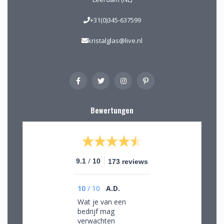
+31(0)345-637599
kristalglas@live.nl
Bewertungen
/
9.1
10
173 reviews
10
/
10
A.D.
Wat je van een
bedrijf mag
verwachten