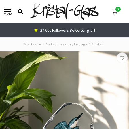
0
MENU
24.000 Followers Bewertung: 9,1
Startseite
/
Mats Jonasson „Eisvogel“ Kristall