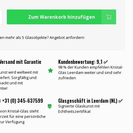
Zum Warenkorb hinzufügen
gen mehr als 5 Glasobjekte? Angebot anfordern
Versand mit Garantie
Kundenbewertung: 9,1 ✅
98 % der Kunden empfehlen Kristal-
unst wird weltweit mit
Glas Leerdam weiter und sind sehr
iefert. Sorgfältig und
zufrieden
packt und mit
ntie!
: +31 (0) 345-637599
Glasgeschäft in Leerdam (NL) ✅
Signierte Glaskunst mit
on Kristal-Glas steht
Echtheitszertifikat
rzeit für eine persönliche
zur Verfügung