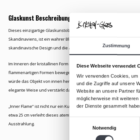
Glaskunst Beschreibung
Dieses einzigartige Glaskunstobjekt, meisterhaft gefertigt von Lenna
Skandinaviens, ist ein wahrer Blickfang. Aus reinstem Kristall geschaf
Zustimmung
skandinavische Design und die außergewöhnliche Handwerkskunst, f
Im Inneren der kristallinen Form entfaltet sich ein kraftvoller Kern 
Diese Webseite verwendet 
flammenartigen Formen bewegen sich anmutig im klaren Kristall und 
Wir verwenden Cookies, um I
würde das Objekt von innen heraus leuchten. Die dicke Schicht aus r
und die Zugriffe auf unsere 
elegante Weise und verstärkt das faszinierende Spiel von Licht, Tiefe 
Website an unsere Partner fü
möglicherweise mit weiteren
der Dienste gesammelt habe
„Inner Flame“ ist nicht nur ein Kunstwerk, sondern ein luxuriöses Sch
etwa 25 cm verleiht dieses atemberaubende Objekt jedem Raum Wärm
Einwilligungsauswahl
Ausstrahlung.
Notwendig