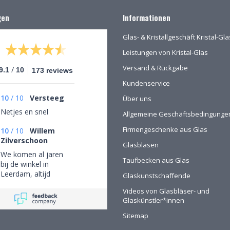
gen
Informationen
Glas- & Kristallgeschäft Kristal-G
Leistungen von Kristal-Glas
Versand & Rückgabe
/
9.1
10
173 reviews
Kundenservice
10
/
10
Versteeg
Über uns
Netjes en snel
Allgemeine Geschäftsbedingunge
Firmengeschenke aus Glas
10
/
10
Willem
Zilverschoon
Glasblasen
We komen al jaren
Taufbecken aus Glas
bij de winkel in
Leerdam, altijd
Glaskunstschaffende
mooie objecten
Videos von Glasbläser- und
waar we een aantal
Glaskünstler*innen
van gekocht hebben.
Na onze verhuizing
Sitemap
naar Drenthe voor