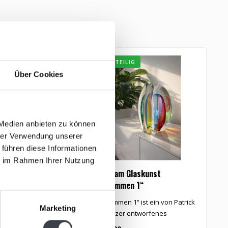
tikel
ZWEITEILIG
Über Cookies
 Medien anbieten zu können
hrer Verwendung unserer
 führen diese Informationen
ie im Rahmen Ihrer Nutzung
laskunst Vase
Leerdam Glaskunst
„Zusammen 1“
laskunst Vase
„Zusammen 1“ ist ein von Patrick
Marketing
n hellen Farben.
de Keijzer entworfenes
Glaskunstobjekt. Zwe..