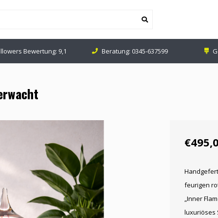
ollowers Bewertung: 9,1
Beratung:
0345-637599
G
 erwacht
€495,
Handgeferti
feurigen ro
„Inner Flam
luxuriöses 