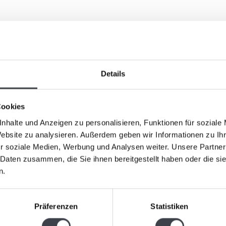
Ähnliche Ar
rt Nissmark, einem der Meisterglasbläser
fen, verkörpert das Objekt das klare, raffinierte
Details
ür die nordeuropäische Glaskunst bekannt ist.
aus roten und bernsteinfarbenen Glaselementen. Die
Cookies
erzeugen einen dynamischen, lebendigen Effekt, als
nhalte und Anzeigen zu personalisieren, Funktionen für soziale
einem Kristall umrahmt diesen feurigen Kern auf
Website zu analysieren. Außerdem geben wir Informationen zu I
und Intensität.
r soziale Medien, Werbung und Analysen weiter. Unsere Partner
 Daten zusammen, die Sie ihnen bereitgestellt haben oder die s
Leerdam G
n.
muckstück für jede Einrichtung. Mit einer Höhe von
„Holland“
e, Kraft und eine elegante skandinavische
Leerdam G
Präferenzen
Statistiken
„Holland“ i