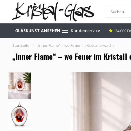
GLASKUNST ANSEHEN
Kundenservice
n Leerdam (NL)
Versand kostenlos & sicher
24.000 F
Startseite
/
„Inner Flame“ – wo Feuer im Kristall erwacht
„Inner Flame“ – wo Feuer im Kristall