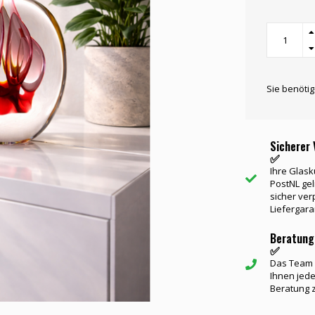
Sie benöti
Sicherer 
✅
Ihre Glask
PostNL gel
sicher ver
Liefergara
Beratung
✅
Das Team v
Ihnen jede
Beratung 