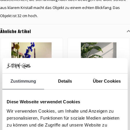
aus klarem Kristall macht das Objekt zu einem echten Blickfang. Das
Objekt ist 32 cm hoch.
Ähnliche Artikel
Zustimmung
Details
Über Cookies
Diese Webseite verwendet Cookies
Leerdam Glaskunst
Kosta Boda „Happy Dip
Green”, limitiert
Wir verwenden Cookies, um Inhalte und Anzeigen zu
personalisieren, Funktionen für soziale Medien anbieten
€209,00
€149,00
€169,00
zu können und die Zugriffe auf unsere Website zu
Exklusive Glaskunst
Ein fröhliches und