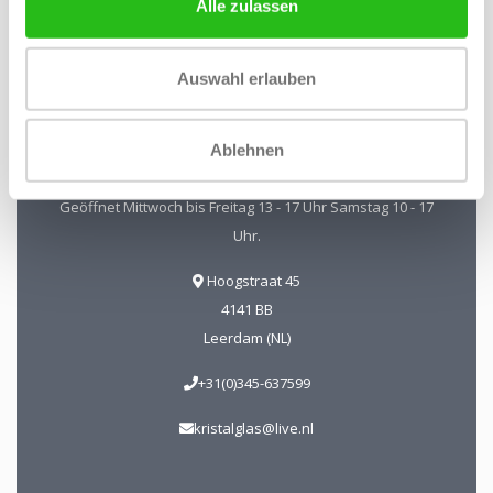
Alle zulassen
Auswahl erlauben
Kristal-Glas Leerdam
Kristal-Glas ist der Online-Shop für Glaskunst und Kristall
aus Leerdam. Sie können uns auch in unserer Galerie in
Ablehnen
Leerdam besuchen. Sie sind herzlich willkommen!
Geöffnet Mittwoch bis Freitag 13 - 17 Uhr Samstag 10 - 17
Uhr.
Hoogstraat 45
4141 BB
Leerdam (NL)
+31(0)345-637599
kristalglas@live.nl