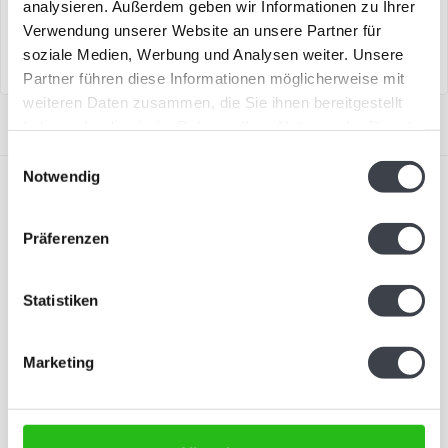
analysieren. Außerdem geben wir Informationen zu Ihrer
„Regenbogentropfen“ von
farbenfrohes
Verwendung unserer Website an unsere Partner für
Patrick de Keijz..
Kristallkunstwerk, entworfen..
soziale Medien, Werbung und Analysen weiter. Unsere
Partner führen diese Informationen möglicherweise mit
weiteren Daten zusammen, die Sie ihnen bereitgestellt
haben oder die sie im Rahmen Ihrer Nutzung der Dienste
gesammelt haben.
Einwilligungsauswahl
Notwendig
Präferenzen
Abonnieren Sie unseren Newsletter
Statistiken
Bleiben Sie auf dem Laufenden und erhalten Sie einen
Rabatt von 10 %
Marketing
Abonnieren