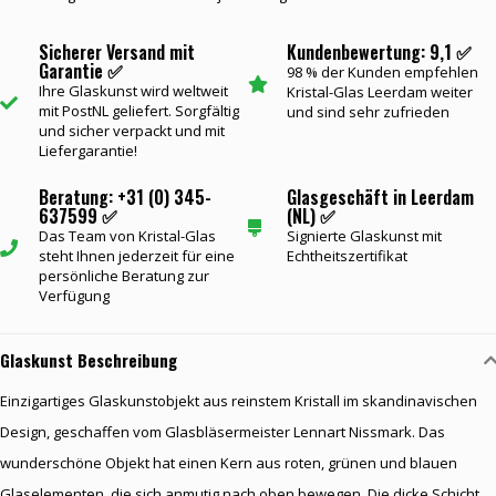
Sicherer Versand mit
Kundenbewertung: 9,1 ✅
Garantie ✅
98 % der Kunden empfehlen
Ihre Glaskunst wird weltweit
Kristal-Glas Leerdam weiter
mit PostNL geliefert. Sorgfältig
und sind sehr zufrieden
und sicher verpackt und mit
Liefergarantie!
Beratung: +31 (0) 345-
Glasgeschäft in Leerdam
637599 ✅
(NL) ✅
Das Team von Kristal-Glas
Signierte Glaskunst mit
steht Ihnen jederzeit für eine
Echtheitszertifikat
persönliche Beratung zur
Verfügung
Glaskunst Beschreibung
Einzigartiges Glaskunstobjekt aus reinstem Kristall im skandinavischen
Design, geschaffen vom Glasbläsermeister Lennart Nissmark. Das
wunderschöne Objekt hat einen Kern aus roten, grünen und blauen
Glaselementen, die sich anmutig nach oben bewegen. Die dicke Schicht