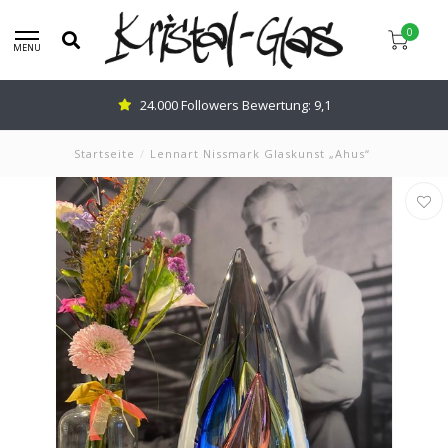
0
MENU
Beratung:
0345-637599
Startseite
/
Lennart Nissmark Glaskunst „Ahus“