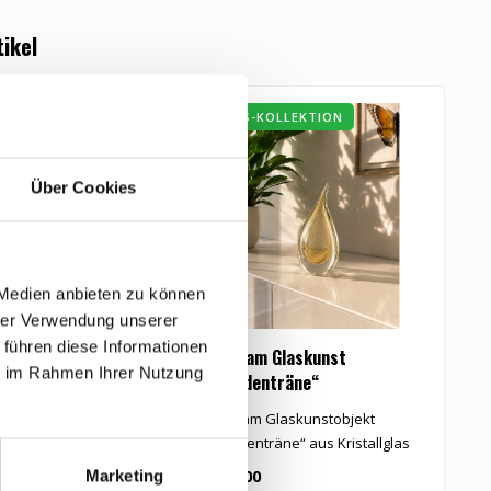
tikel
HAUS-KOLLEKTION
Über Cookies
 Medien anbieten zu können
hrer Verwendung unserer
 führen diese Informationen
reszeiten: Herbst“
Leerdam Glaskunst
L
ie im Rahmen Ihrer Nutzung
„Freudenträne“
und hochwertiges
Leerdam Glaskunstobjekt
G
bjekt „Herbst“.
„Freudenträne“ aus Kristallglas
K
mit reinem Blattgol..
€395,00
€
Marketing