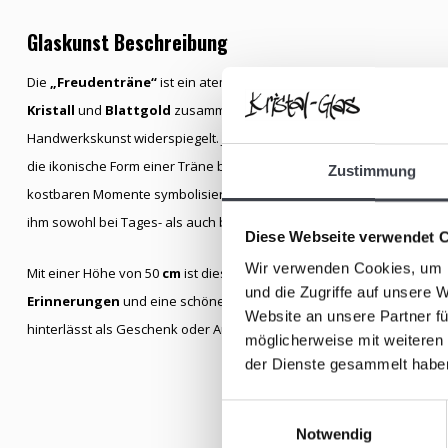
Glaskunst Beschreibung
Die
„Freudenträne“
ist ein atemberaubendes,
handgefertigtes Kr
Kristall
und
Blattgold
zusammentreffen, entsteht eine
natürliche
Handwerkskunst widerspiegelt. Jede „Freudenträne“ ist ein Unikat mi
die ikonische Form einer Träne bilden. Der
Kern
dieses besonderen K
Zustimmung
kostbaren Momente symbolisiert, die dem Leben Farbe verleihen. Das B
ihm sowohl bei Tages- als auch bei Kunstlicht eine magische Ausstrah
Diese Webseite verwendet 
Wir verwenden Cookies, um I
Mit einer Höhe von 50
cm
ist dieses exklusive Objekt ein perfektes S
und die Zugriffe auf unsere 
Erinnerungen
und eine schöne Ergänzung für jedes Interieur. Das O
Website an unsere Partner fü
hinterlässt als Geschenk oder Ausstellungsstück einen bleibenden E
möglicherweise mit weiteren
der Dienste gesammelt habe
Einwilligungsauswahl
Notwendig