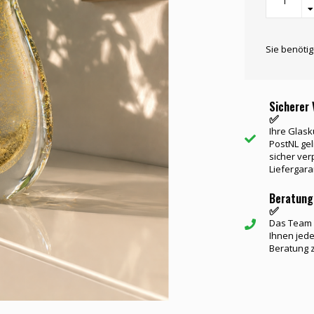
Sie benöti
Sicherer 
✅
Ihre Glask
PostNL gel
sicher ver
Liefergara
Beratung
✅
Das Team v
Ihnen jede
Beratung 