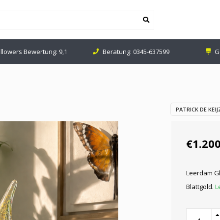
ollowers Bewertung: 9,1
Beratung:
0345-637599
G
PATRICK DE KEIJ
€1.200
Leerdam Gl
Blattgold.
L