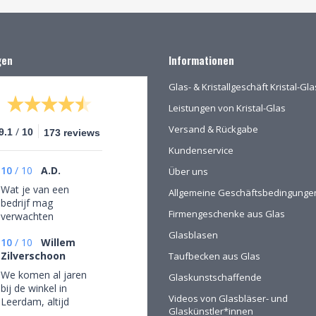
gen
Informationen
Glas- & Kristallgeschäft Kristal-G
Leistungen von Kristal-Glas
Versand & Rückgabe
/
9.1
10
173 reviews
Kundenservice
10
/
10
A.D.
Über uns
Wat je van een
Allgemeine Geschäftsbedingunge
bedrijf mag
Firmengeschenke aus Glas
verwachten
Glasblasen
10
/
10
Willem
Zilverschoon
Taufbecken aus Glas
We komen al jaren
Glaskunstschaffende
bij de winkel in
Videos von Glasbläser- und
Leerdam, altijd
Glaskünstler*innen
mooie objecten