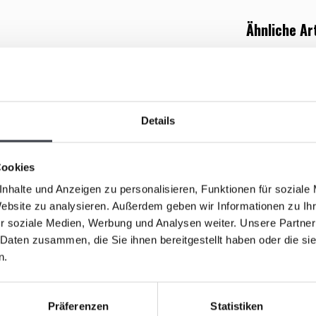
Ähnliche Ar
istallobjekt
von
Patrick de Keijzer
. Wo
reines
 Schönheit
, die sowohl Emotion als auch
t subtilen Linien und sanften Kurven, die zusammen
unstwerks ist mit
Blattgold
verziert, das die
Details
lattgold fängt das Licht funkelnd ein und verleiht
lung.
Cookies
nhalte und Anzeigen zu personalisieren, Funktionen für soziale
ymbol für
Freude
,
Liebe
und
kostbare
Website zu analysieren. Außerdem geben wir Informationen zu I
bjekt ist
signiert
, wird mit
Zertifikat
geliefert und
r soziale Medien, Werbung und Analysen weiter. Unsere Partner
„Vier Jah
indruck.
 Daten zusammen, die Sie ihnen bereitgestellt haben oder die s
Glaskunst
n.
Stilvolles 
Glaskunsto
€995,00
Präferenzen
Statistiken