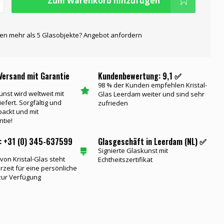
Zum Warenkorb hinzufügen
gen mehr als 5 Glasobjekte? Angebot anfordern
Versand mit Garantie
Kundenbewertung: 9,1 ✅
98 % der Kunden empfehlen Kristal-
unst wird weltweit mit
Glas Leerdam weiter und sind sehr
iefert. Sorgfältig und
zufrieden
packt und mit
ntie!
: +31 (0) 345-637599
Glasgeschäft in Leerdam (NL) ✅
Signierte Glaskunst mit
on Kristal-Glas steht
Echtheitszertifikat
rzeit für eine persönliche
zur Verfügung