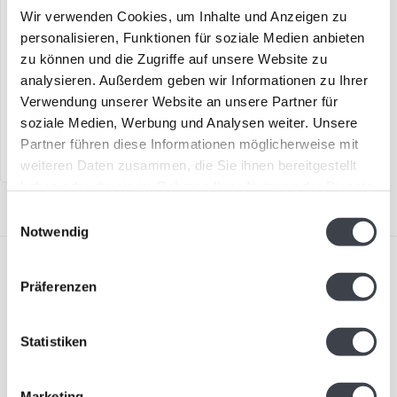
Leerdam Glaskunst
Wir verwenden Cookies, um Inhalte und Anzeigen zu
„Zusammen 1“
personalisieren, Funktionen für soziale Medien anbieten
zu können und die Zugriffe auf unsere Website zu
„Zusammen 1“ ist ein von
analysieren. Außerdem geben wir Informationen zu Ihrer
Patrick de Keijzer
Verwendung unserer Website an unsere Partner für
entworfenes
€395,00
soziale Medien, Werbung und Analysen weiter. Unsere
Glaskunstobjekt. Zwe..
Partner führen diese Informationen möglicherweise mit
weiteren Daten zusammen, die Sie ihnen bereitgestellt
haben oder die sie im Rahmen Ihrer Nutzung der Dienste
gesammelt haben.
Einwilligungsauswahl
Notwendig
Präferenzen
Statistiken
Abonnieren Sie unseren Newsletter
Bleiben Sie auf dem Laufenden und erhalten Sie einen
Marketing