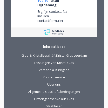
10
/
10
Stan
Uijtdehaag
Erg fijn contact. Na
invullen
contactformulier
gebeld en mijn
persoonlijke wensen
besproken. Afspraak
gemaakt om in de
winkel de objecten te
Informationen
bekijken en de
mogelijkheden
Glas- & Kristallgeschäft Kristal-Glas Leerdam
(uitgebreid graveren)
vorm te geven.
Leistungen von Kristal-Glas
Versand & Rückgabe
Kundenservice
Über uns
Allgemeine Geschäftsbedingungen
Firmengeschenke aus Glas
Glasblasen