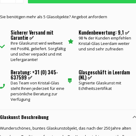
Sie benötigen mehr als 5 Glasobjekte? Angebot anfordern
Sicherer Versand mit
Kundenbewertung: 9,1 ✅
Garantie ✅
98 % der Kunden empfehlen
Ihre Glaskunst wird weltweit
Kristal-Glas Leerdam weiter
mit PostNL geliefert. Sorgfältig
und sind sehr zufrieden
und sicher verpackt und mit
Liefergarantie!
Beratung: +31 (0) 345-
Glasgeschäft in Leerdam
637599 ✅
(NL) ✅
Das Team von Kristal-Glas
Signierte Glaskunst mit
steht Ihnen jederzeit für eine
Echtheitszertifikat
persönliche Beratung zur
Verfügung
Glaskunst Beschreibung
Wunderschönes, buntes Glaskunstobjekt, das nach der 250 Jahre alten