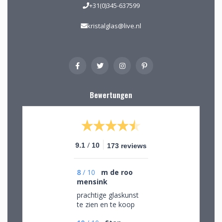
+31(0)345-637599
kristalglas@live.nl
Bewertungen
/
9.1
10
173 reviews
8
/
10
m de roo
mensink
prachtige glaskunst
te zien en te koop