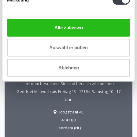
Rabatt von 10 %
Abonnieren
Alle zulassen
Auswahl erlauben
Kristal-Glas Leerdam
Kristal-Glas ist der Online-Shop für Glaskunst und Kristall
Ablehnen
aus Leerdam. Sie können uns auch in unserer Galerie in
Leerdam besuchen. Sie sind herzlich willkommen!
Geöffnet Mittwoch bis Freitag 13 - 17 Uhr Samstag 10 - 17
Uhr.
Hoogstraat 45
4141 BB
Leerdam (NL)