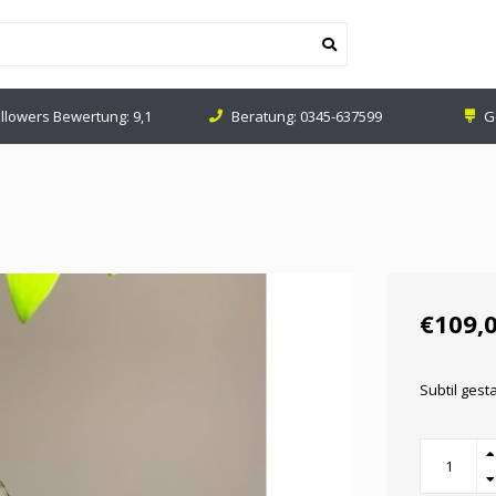
lowers Bewertung: 9,1
Beratung:
0345-637599
Ges
€109,
Subtil gesta