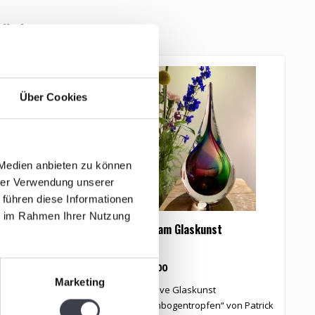
tikel
Über Cookies
 Medien anbieten zu können
hrer Verwendung unserer
 führen diese Informationen
ie im Rahmen Ihrer Nutzung
Glaskunst
Leerdam Glaskunst
K
G
€209,00
€
Marketing
Tropfen exklusiv für
Exklusive Glaskunst
E
s Leerdam entworfe..
„Regenbogentropfen“ von Patrick
K