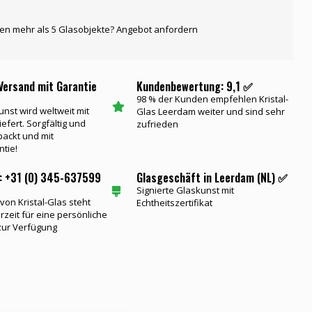
gen mehr als 5 Glasobjekte? Angebot anfordern
Versand mit Garantie
Kundenbewertung: 9,1 ✅
98 % der Kunden empfehlen Kristal-
unst wird weltweit mit
Glas Leerdam weiter und sind sehr
iefert. Sorgfältig und
zufrieden
packt und mit
ntie!
: +31 (0) 345-637599
Glasgeschäft in Leerdam (NL) ✅
Signierte Glaskunst mit
on Kristal-Glas steht
Echtheitszertifikat
rzeit für eine persönliche
zur Verfügung