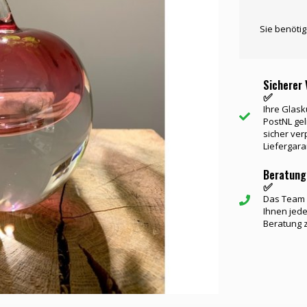
Sie benöti
Sicherer 
✅
Ihre Glask
PostNL gel
sicher ver
Liefergara
Beratung
✅
Das Team v
Ihnen jede
Beratung 