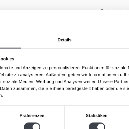
Ähnliche Ar
endung von viel klarem Kristall lässt die Farbe
und ist signiert.
Details
Cookies
nhalte und Anzeigen zu personalisieren, Funktionen für soziale
Website zu analysieren. Außerdem geben wir Informationen zu I
r soziale Medien, Werbung und Analysen weiter. Unsere Partner
 Daten zusammen, die Sie ihnen bereitgestellt haben oder die s
Leerdam 
n.
€209,00
Präferenzen
Statistiken
Glaskunst 
Kristal-gla