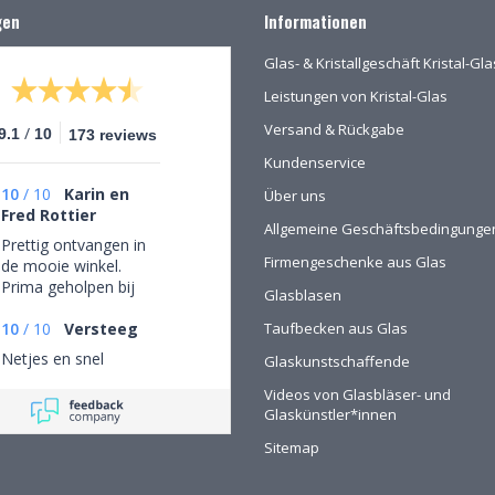
gen
Informationen
Glas- & Kristallgeschäft Kristal-G
Leistungen von Kristal-Glas
Versand & Rückgabe
/
9.1
10
173 reviews
Kundenservice
10
/
10
Karin en
Über uns
Fred Rottier
Allgemeine Geschäftsbedingunge
Prettig ontvangen in
Firmengeschenke aus Glas
de mooie winkel.
Prima geholpen bij
Glasblasen
het uitzoeken van
schitterend glaswerk
10
/
10
Versteeg
Taufbecken aus Glas
Netjes en snel
Glaskunstschaffende
Videos von Glasbläser- und
Glaskünstler*innen
Sitemap