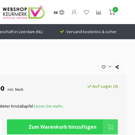
0
DE
chäft in Leerdam (NL)
Versand kostenlos & sicher
2
00
Auf Lager (3)
Inkl. MwSt.
lteter Kristallapfel
Lesen Sie mehr..
Zum Warenkorb hinzufügen