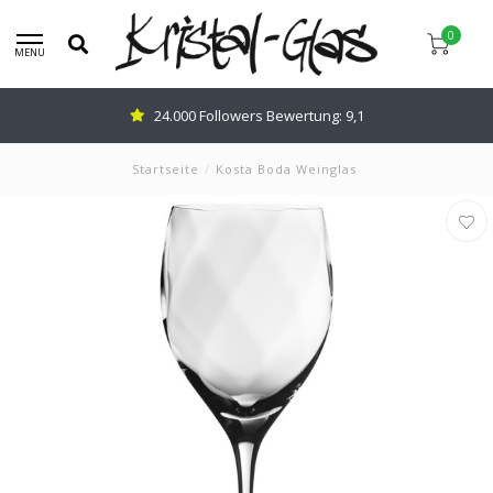
0
MENU
24.000 Followers Bewertung: 9,1
Startseite
/
Kosta Boda Weinglas