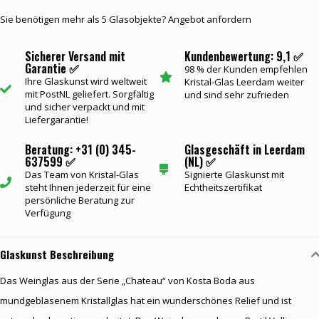
Sie benötigen mehr als 5 Glasobjekte? Angebot anfordern
Sicherer Versand mit
Kundenbewertung: 9,1 ✅
Garantie ✅
98 % der Kunden empfehlen
Ihre Glaskunst wird weltweit
Kristal-Glas Leerdam weiter
mit PostNL geliefert. Sorgfältig
und sind sehr zufrieden
und sicher verpackt und mit
Liefergarantie!
Beratung: +31 (0) 345-
Glasgeschäft in Leerdam
637599 ✅
(NL) ✅
Das Team von Kristal-Glas
Signierte Glaskunst mit
steht Ihnen jederzeit für eine
Echtheitszertifikat
persönliche Beratung zur
Verfügung
Glaskunst Beschreibung
Das Weinglas aus der Serie „Chateau“ von Kosta Boda aus
mundgeblasenem Kristallglas hat ein wunderschönes Relief und ist