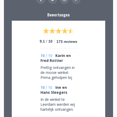
Bewertungen
/
9.1
10
173 reviews
10
/
10
Karin en
Fred Rottier
Prettig ontvangen in
de mooie winkel.
Prima geholpen bij
het uitzoeken van
schitterend glaswerk
10
/
10
Ine en
Hans Sleegers
In de winkel te
Leerdam werden wij
hartelijk ontvangen.
Wij mochten rustig