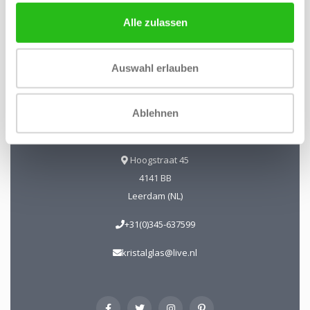
Alle zulassen
Kristal-Glas Leerdam
Kristal-Glas ist der Online-Shop für Glaskunst und Kristall
Auswahl erlauben
aus Leerdam. Sie können uns auch in unserer Galerie in
Leerdam besuchen. Sie sind herzlich willkommen!
Geöffnet Mittwoch bis Freitag 13 - 17 Uhr Samstag 10 - 17
Ablehnen
Uhr.
Hoogstraat 45
4141 BB
Leerdam (NL)
+31(0)345-637599
kristalglas@live.nl