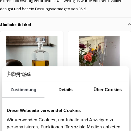
extrem hochwertig verarbeitet. Das Weinglas wurde von Bertil Vallien
designt und hat ein Fassungsvermögen von 35 cl.
Ähnliche Artikel
Zustimmung
Details
Über Cookies
Whisky-Karaffe mit 2
Kristall-Champagnerglas
Whiskygläsern
„Line“
Diese Webseite verwendet Cookies
€169,00
€59,00
€249,00
Wir verwenden Cookies, um Inhalte und Anzeigen zu
Stilvolles Whisky-Set in
Elegantes Kristall-
personalisieren, Funktionen für soziale Medien anbieten
luxuriöser Geschenkbox
Champagnerglas „Line“,