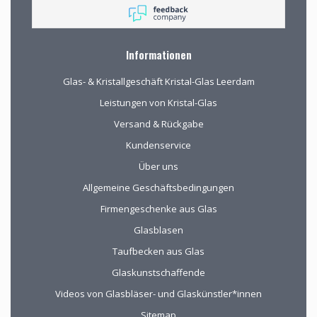
rondkijken om alle
aanwezige pracht te
bewonderen en
mede op advies tot
Informationen
de juiste keuzes te
komen. Omdat we
Glas- & Kristallgeschäft Kristal-Glas Leerdam
van ver kwamen
werd de aangeboden
Leistungen von Kristal-Glas
kop koffie zeer
Versand & Rückgabe
gewaardeerd.
Kundenservice
Über uns
Allgemeine Geschäftsbedingungen
Firmengeschenke aus Glas
Glasblasen
Taufbecken aus Glas
Glaskunstschaffende
Videos von Glasbläser- und Glaskünstler*innen
Sitemap