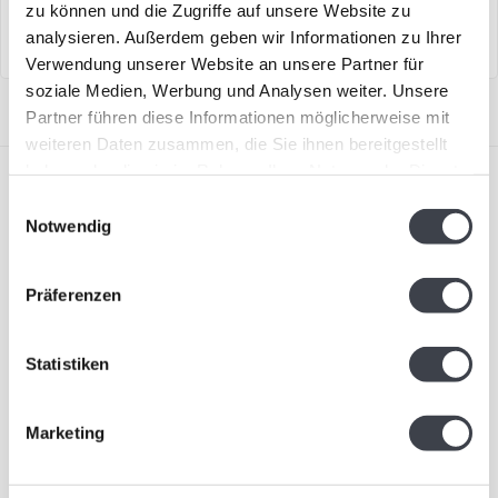
zu können und die Zugriffe auf unsere Website zu
mundgeblasen.
analysieren. Außerdem geben wir Informationen zu Ihrer
Verwendung unserer Website an unsere Partner für
soziale Medien, Werbung und Analysen weiter. Unsere
Partner führen diese Informationen möglicherweise mit
weiteren Daten zusammen, die Sie ihnen bereitgestellt
haben oder die sie im Rahmen Ihrer Nutzung der Dienste
gesammelt haben.
Einwilligungsauswahl
Notwendig
Präferenzen
Abonnieren Sie unseren Newsletter
Bleiben Sie auf dem Laufenden und erhalten Sie einen
Rabatt von 10 %
Statistiken
Abonnieren
Marketing