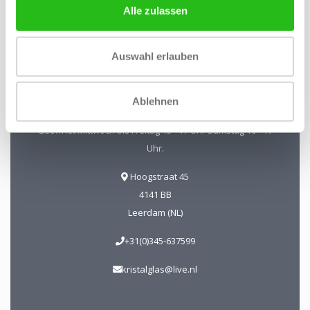
Alle zulassen
Kristal-Glas Leerdam
Auswahl erlauben
Kristal-Glas ist der Online-Shop für Glaskunst und Kristall
aus Leerdam. Sie können uns auch in unserer Galerie in
Ablehnen
Leerdam besuchen. Sie sind herzlich willkommen!
Geöffnet Mittwoch bis Freitag 13 - 17 Uhr Samstag 10 - 17
Uhr.
Hoogstraat 45
4141 BB
Leerdam (NL)
+31(0)345-637599
kristalglas@live.nl