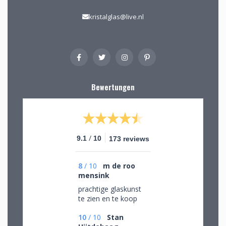
kristalglas@live.nl
Bewertungen
/
9.1
10
173 reviews
8
/
10
m de roo
mensink
prachtige glaskunst
te zien en te koop
10
/
10
Stan