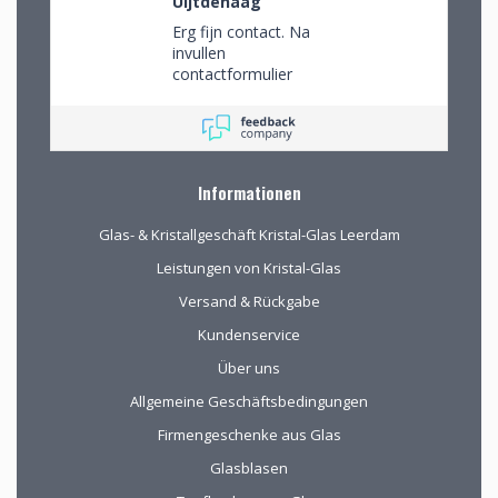
Uijtdehaag
Erg fijn contact. Na
invullen
contactformulier
gebeld en mijn
persoonlijke wensen
besproken. Afspraak
gemaakt om in de
winkel de objecten te
Informationen
bekijken en de
mogelijkheden
Glas- & Kristallgeschäft Kristal-Glas Leerdam
(uitgebreid graveren)
vorm te geven.
Leistungen von Kristal-Glas
Versand & Rückgabe
Kundenservice
Über uns
Allgemeine Geschäftsbedingungen
Firmengeschenke aus Glas
Glasblasen