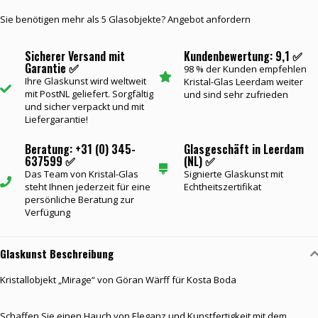
Sie benötigen mehr als 5 Glasobjekte? Angebot anfordern
Sicherer Versand mit
Kundenbewertung: 9,1 ✅
Garantie ✅
98 % der Kunden empfehlen
Ihre Glaskunst wird weltweit
Kristal-Glas Leerdam weiter
mit PostNL geliefert. Sorgfältig
und sind sehr zufrieden
und sicher verpackt und mit
Liefergarantie!
Beratung: +31 (0) 345-
Glasgeschäft in Leerdam
637599 ✅
(NL) ✅
Das Team von Kristal-Glas
Signierte Glaskunst mit
steht Ihnen jederzeit für eine
Echtheitszertifikat
persönliche Beratung zur
Verfügung
Glaskunst Beschreibung
Kristallobjekt „Mirage“ von Göran Wärff für Kosta Boda
Schaffen Sie einen Hauch von Eleganz und Kunstfertigkeit mit dem