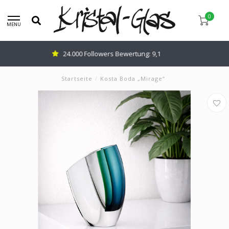
0
MENU
Beratung:
0345-637599
Startseite
/
Kosta Boda „Mirage“