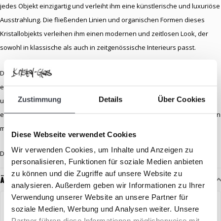
jedes Objekt einzigartig und verleiht ihm eine künstlerische und luxuriöse
Ausstrahlung. Die fließenden Linien und organischen Formen dieses
Kristallobjekts verleihen ihm einen modernen und zeitlosen Look, der
sowohl in klassische als auch in zeitgenössische Interieurs passt.
Dieses schöne Stück ist nicht nur ein dekoratives Objekt, sondern ein
echtes Kunstwerk, das die handwerkliche Raffinesse von Kosta Boda
Zustimmung
Details
Über Cookies
unterstreicht. Eine ausgezeichnete Wahl für alle, die ihrem Zuhause
einen stilvollen Akzent verleihen oder ein besonderes Geschenk machen
möchten, das einen bleibenden Eindruck hinterlässt.
Diese Webseite verwendet Cookies
Wir verwenden Cookies, um Inhalte und Anzeigen zu
Das Objekt ist 18 cm breit und signiert.
personalisieren, Funktionen für soziale Medien anbieten
zu können und die Zugriffe auf unsere Website zu
Ähnliche Artikel
analysieren. Außerdem geben wir Informationen zu Ihrer
Verwendung unserer Website an unsere Partner für
ANGEBOT
soziale Medien, Werbung und Analysen weiter. Unsere
Partner führen diese Informationen möglicherweise mit