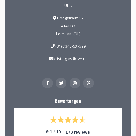
Uhr.
Hoogstraat 45
4141 BB
Leerdam (NL)
+31(0)345-637599
kristalglas@live.nl
Bewertungen
/
9.1
10
173 reviews