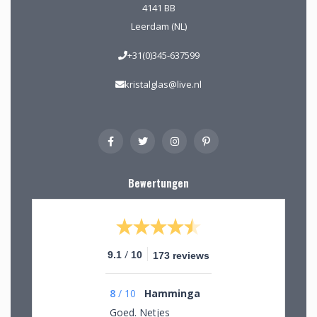
4141 BB
Leerdam (NL)
+31(0)345-637599
kristalglas@live.nl
Bewertungen
/
9.1
10
173 reviews
8
/
10
Hamminga
Goed. Netjes