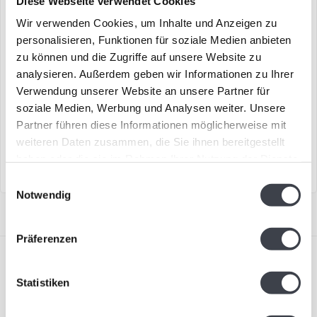
Diese Webseite verwendet Cookies
Wir verwenden Cookies, um Inhalte und Anzeigen zu
personalisieren, Funktionen für soziale Medien anbieten
zu können und die Zugriffe auf unsere Website zu
Whisky-Karaffe mit 2
Kristall-Champagnerglas
analysieren. Außerdem geben wir Informationen zu Ihrer
Whiskygläsern
„Line“
Verwendung unserer Website an unsere Partner für
€169,00
€59,00
€249,00
soziale Medien, Werbung und Analysen weiter. Unsere
Stilvolles Whisky-Set in
Elegantes Kristall-
Partner führen diese Informationen möglicherweise mit
luxuriöser Geschenkbox
Champagnerglas „Line“,
weiteren Daten zusammen, die Sie ihnen bereitgestellt
mundgeblasen.
haben oder die sie im Rahmen Ihrer Nutzung der Dienste
gesammelt haben.
Einwilligungsauswahl
Notwendig
Präferenzen
Statistiken