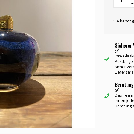
Sie benöti
Sicherer 
✅
Ihre Glask
PostNL gel
sicher ver
Liefergara
Beratung
✅
Das Team v
Ihnen jede
Beratung 