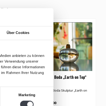
tikel
Über Cookies
 Medien anbieten zu können
hrer Verwendung unserer
 führen diese Informationen
ie im Rahmen Ihrer Nutzung
a Skulptur „Home“
Kosta Boda „Earth on Top“
Home“ aus der Serie
Kosta Boda Skulptur „Earth on
Marketing
n Kosta Boda.
Top“
€149,00