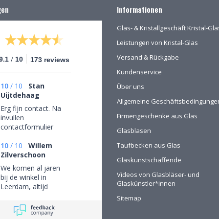
gen
Informationen
Glas- & Kristallgeschäft Kristal-G
Leistungen von Kristal-Glas
Versand & Rückgabe
/
9.1
10
173 reviews
Kundenservice
10
/
10
Stan
Über uns
Uijtdehaag
Allgemeine Geschäftsbedingunge
Erg fijn contact. Na
Firmengeschenke aus Glas
invullen
contactformulier
Glasblasen
gebeld en mijn
persoonlijke wensen
10
/
10
Willem
Taufbecken aus Glas
besproken. Afspraak
Zilverschoon
Glaskunstschaffende
gemaakt om in de
We komen al jaren
winkel de objecten te
Videos von Glasbläser- und
bij de winkel in
bekijken en de
Glaskünstler*innen
Leerdam, altijd
mogelijkheden
mooie objecten
Sitemap
(uitgebreid graveren)
waar we een aantal
vorm te geven.
van gekocht hebben.