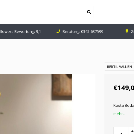
ollowers Bewertung: 9,1
Beratung:
0345-637599
G
BERTIL VALLIEN
€149,
Kosta Boda 
mehr..