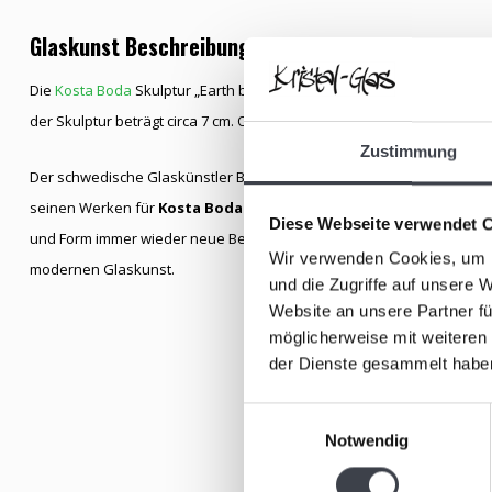
Glaskunst Beschreibung
Die
Kosta Boda
Skulptur „Earth by Midnight“ besteht aus reinem Krist
der Skulptur beträgt circa 7 cm. Oben auf der Skulptur befindet sich e
Zustimmung
Der schwedische Glaskünstler Bertil Vallien ist weltweit für seine ti
seinen Werken für
Kosta Boda
fängt er menschliche Emotionen und i
Diese Webseite verwendet 
und Form immer wieder neue Bedeutungsebenen offenbaren. Diese Sku
Wir verwenden Cookies, um I
modernen Glaskunst.
und die Zugriffe auf unsere 
Website an unsere Partner fü
möglicherweise mit weiteren
der Dienste gesammelt habe
Einwilligungsauswahl
Notwendig