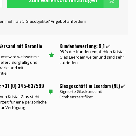
Zum Warenkorb hinzufügen
gen mehr als 5 Glasobjekte? Angebot anfordern
Versand mit Garantie
Kundenbewertung: 9,1 ✅
98 % der Kunden empfehlen Kristal-
unst wird weltweit mit
Glas Leerdam weiter und sind sehr
iefert. Sorgfältig und
zufrieden
packt und mit
ntie!
: +31 (0) 345-637599
Glasgeschäft in Leerdam (NL) ✅
Signierte Glaskunst mit
on Kristal-Glas steht
Echtheitszertifikat
rzeit für eine persönliche
zur Verfügung