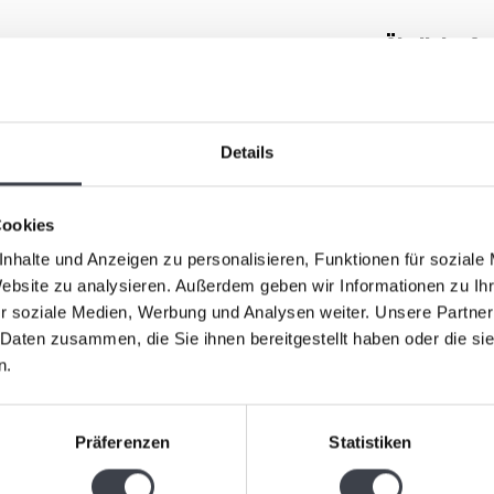
Ähnliche Ar
all und wurde von Bertil Vallien entworfen. Die Höhe
in goldenes Kristallhaus.
Details
efgründigen, symbolträchtigen Skulpturen bekannt. In
nnere Ruhe in massivem Kristall ein, wobei Licht
Cookies
lpturen gelten international als Ikonen der
nhalte und Anzeigen zu personalisieren, Funktionen für soziale
Website zu analysieren. Außerdem geben wir Informationen zu I
r soziale Medien, Werbung und Analysen weiter. Unsere Partner
 Daten zusammen, die Sie ihnen bereitgestellt haben oder die s
Kosta Bod
n.
Skulptur „
Präferenzen
Statistiken
„Earth“ vo
€219,00