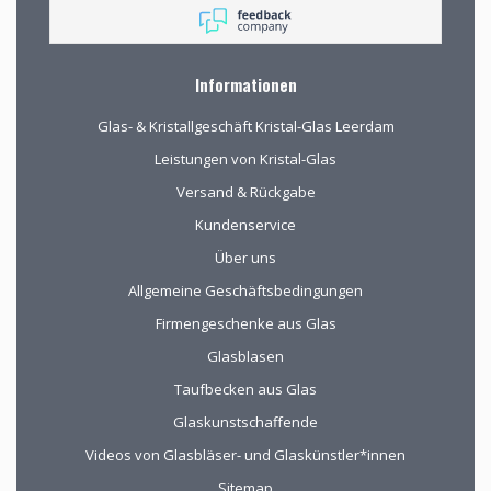
rondkijken om alle
aanwezige pracht te
bewonderen en
mede op advies tot
Informationen
de juiste keuzes te
komen. Omdat we
Glas- & Kristallgeschäft Kristal-Glas Leerdam
van ver kwamen
werd de aangeboden
Leistungen von Kristal-Glas
kop koffie zeer
Versand & Rückgabe
gewaardeerd.
Kundenservice
Über uns
Allgemeine Geschäftsbedingungen
Firmengeschenke aus Glas
Glasblasen
Taufbecken aus Glas
Glaskunstschaffende
Videos von Glasbläser- und Glaskünstler*innen
Sitemap