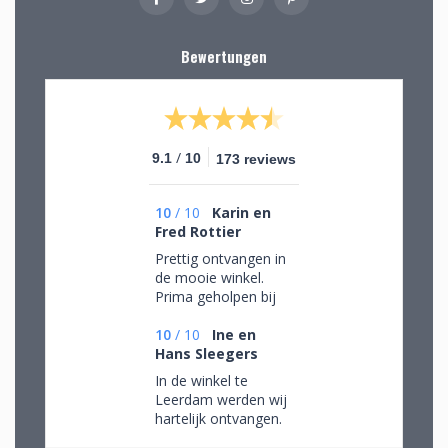
Bewertungen
/
9.1
10
173 reviews
10
/
10
Karin en
Fred Rottier
Prettig ontvangen in
de mooie winkel.
Prima geholpen bij
het uitzoeken van
schitterend glaswerk
10
/
10
Ine en
Hans Sleegers
In de winkel te
Leerdam werden wij
hartelijk ontvangen.
Wij mochten rustig