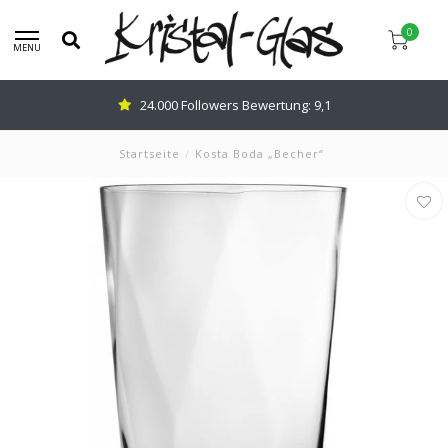
0
MENU
24.000 Followers Bewertung: 9,1
Startseite
/
Kosta Boda „Becher“