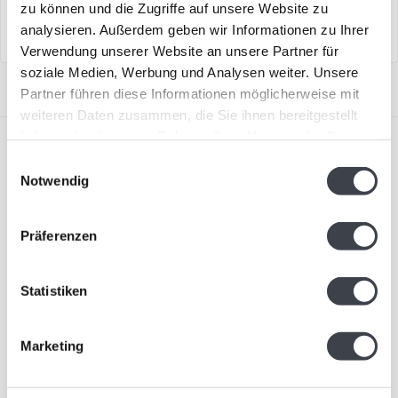
zu können und die Zugriffe auf unsere Website zu
mundgeblasen.
analysieren. Außerdem geben wir Informationen zu Ihrer
Verwendung unserer Website an unsere Partner für
soziale Medien, Werbung und Analysen weiter. Unsere
Partner führen diese Informationen möglicherweise mit
weiteren Daten zusammen, die Sie ihnen bereitgestellt
haben oder die sie im Rahmen Ihrer Nutzung der Dienste
gesammelt haben.
Einwilligungsauswahl
Notwendig
Präferenzen
Abonnieren Sie unseren Newsletter
Bleiben Sie auf dem Laufenden und erhalten Sie einen
Rabatt von 10 %
Statistiken
Abonnieren
Marketing