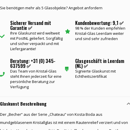
Sie benötigen mehr als 5 Glasobjekte? Angebot anfordern
Sicherer Versand mit
Kundenbewertung: 9,1 ✅
Garantie ✅
98 % der Kunden empfehlen
Ihre Glaskunst wird weltweit
Kristal-Glas Leerdam weiter
mit PostNL geliefert. Sorgfältig
und sind sehr zufrieden
und sicher verpackt und mit
Liefergarantie!
Beratung: +31 (0) 345-
Glasgeschäft in Leerdam
637599 ✅
(NL) ✅
Das Team von Kristal-Glas
Signierte Glaskunst mit
steht Ihnen jederzeit für eine
Echtheitszertifikat
persönliche Beratung zur
Verfügung
Glaskunst Beschreibung
Der „Becher“ aus der Serie „Chateau“ von Kosta Boda aus
mundgeblasenem Kristallglas ist mit einem Rautenrelief verziert und von