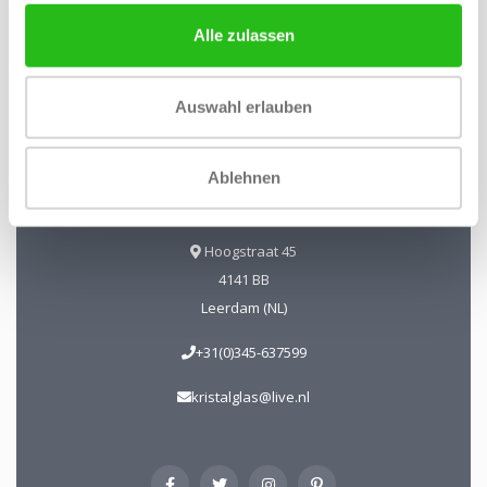
Alle zulassen
Kristal-Glas Leerdam
Kristal-Glas ist der Online-Shop für Glaskunst und Kristall
Auswahl erlauben
aus Leerdam. Sie können uns auch in unserer Galerie in
Leerdam besuchen. Sie sind herzlich willkommen!
Geöffnet Mittwoch bis Freitag 13 - 17 Uhr Samstag 10 - 17
Ablehnen
Uhr.
Hoogstraat 45
4141 BB
Leerdam (NL)
+31(0)345-637599
kristalglas@live.nl