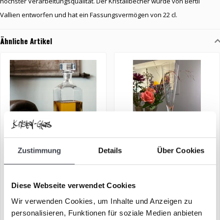
höchster Verarbeitungsqualität. Der Kristallbecher wurde von Bertil
Vallien entworfen und hat ein Fassungsvermögen von 22 cl.
Ähnliche Artikel
Zustimmung
Details
Über Cookies
Whisky-Karaffe mit 2
Kristall-Champagnerglas
Whiskygläsern
„Line“
Diese Webseite verwendet Cookies
€169,00
€59,00
€249,00
Wir verwenden Cookies, um Inhalte und Anzeigen zu
Stilvolles Whisky-Set in
Elegantes Kristall-
personalisieren, Funktionen für soziale Medien anbieten
luxuriöser Geschenkbox
Champagnerglas „Line“,