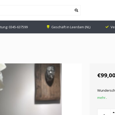
tung:
0345-637599
Geschäft in Leerdam (NL)
Ve
€99,0
Wunderschö
mehr..