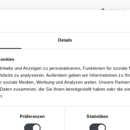
Ähnliche Ar
 rosa Kern, ist ca. 12,5 cm lang und kann graviert
Details
Cookies
nhalte und Anzeigen zu personalisieren, Funktionen für soziale
Website zu analysieren. Außerdem geben wir Informationen zu I
r soziale Medien, Werbung und Analysen weiter. Unsere Partner
 Daten zusammen, die Sie ihnen bereitgestellt haben oder die s
Regenboge
n.
Tanz aus 
€209,00
Präferenzen
Statistiken
Klares Kris
Regenbogen