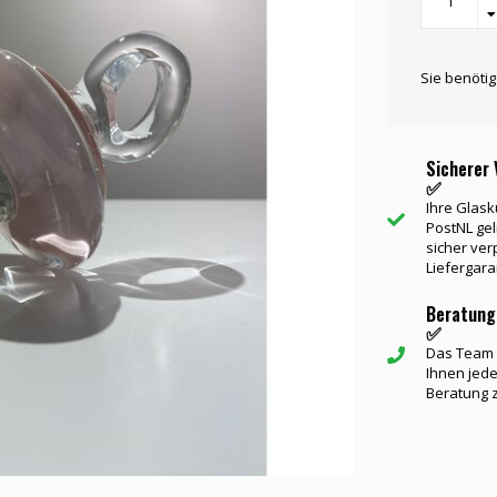
Sie benöti
Sicherer 
✅
Ihre Glask
PostNL gel
sicher ver
Liefergara
Beratung
✅
Das Team v
Ihnen jede
Beratung 