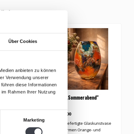
tikel
Über Cookies
 Medien anbieten zu können
hrer Verwendung unserer
 führen diese Informationen
ie im Rahmen Ihrer Nutzung
n im Kristall – Ein
Vase „Sommerabend"
M
Licht und Farbe
€229,00
€
Marketing
tall mit einem Kern aus
Handgefertigte Glaskunstvase
M
farben, in dem ..
mit warmen Orange- und
n