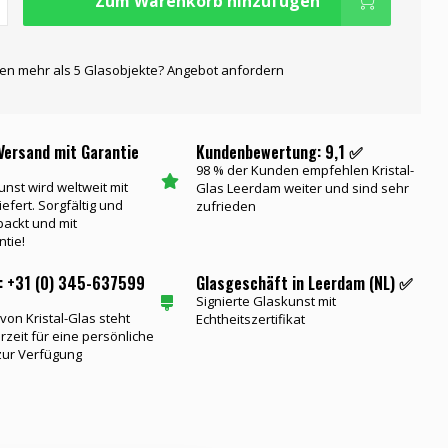
Zum Warenkorb hinzufügen
gen mehr als 5 Glasobjekte? Angebot anfordern
Versand mit Garantie
Kundenbewertung: 9,1 ✅
98 % der Kunden empfehlen Kristal-
unst wird weltweit mit
Glas Leerdam weiter und sind sehr
iefert. Sorgfältig und
zufrieden
packt und mit
ntie!
: +31 (0) 345-637599
Glasgeschäft in Leerdam (NL) ✅
Signierte Glaskunst mit
on Kristal-Glas steht
Echtheitszertifikat
rzeit für eine persönliche
zur Verfügung