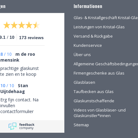
gen
Informationen
Glas- & Kristallgeschäft Kristal-G
Leistungen von Kristal-Glas
Versand & Rückgabe
/
9.1
10
173 reviews
Kundenservice
8
/
10
m de roo
Über uns
mensink
Allgemeine Geschäftsbedingunge
prachtige glaskunst
Firmengeschenke aus Glas
te zien en te koop
Glasblasen
10
/
10
Stan
Uijtdehaag
Taufbecken aus Glas
Erg fijn contact. Na
Glaskunstschaffende
invullen
Videos von Glasbläser- und
contactformulier
Glaskünstler*innen
gebeld en mijn
persoonlijke wensen
Sitemap
besproken. Afspraak
gemaakt om in de