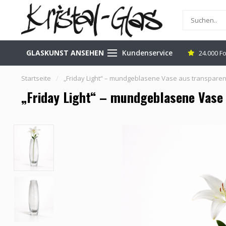
GLASKUNST ANSEHEN
Kundenservice
n Leerdam (NL)
Versand kostenlos & sicher
24.000 F
Startseite
/
„Friday Light“ – mundgeblasene Vase aus transparent
„Friday Light“ – mundgeblasene Vase 