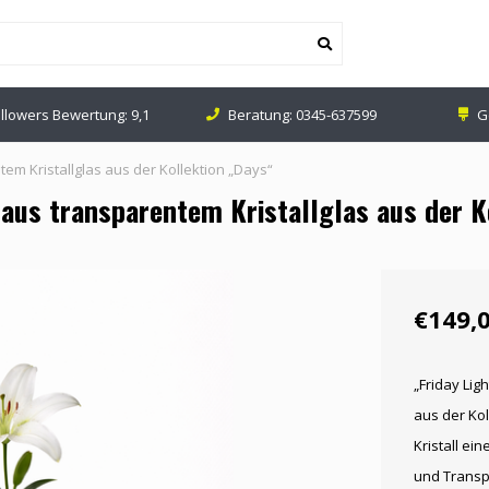
ollowers Bewertung: 9,1
Beratung:
0345-637599
G
em Kristallglas aus der Kollektion „Days“
aus transparentem Kristallglas aus der K
€149,
„Friday Lig
aus der Kol
Kristall ei
und Transp