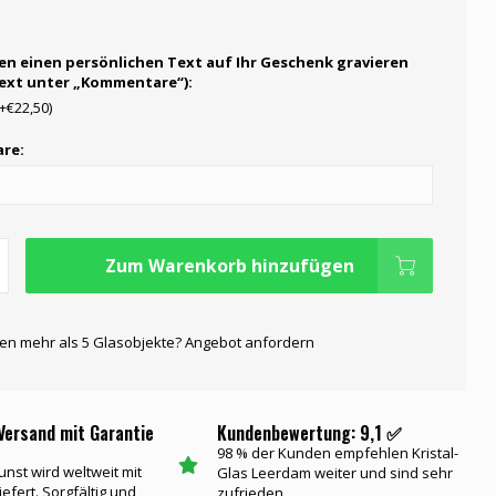
en einen persönlichen Text auf Ihr Geschenk gravieren
Text unter „Kommentare“):
(+€22,50)
re:
Zum Warenkorb hinzufügen
gen mehr als 5 Glasobjekte? Angebot anfordern
Versand mit Garantie
Kundenbewertung: 9,1 ✅
98 % der Kunden empfehlen Kristal-
unst wird weltweit mit
Glas Leerdam weiter und sind sehr
iefert. Sorgfältig und
zufrieden