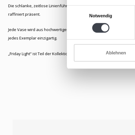
Die schlanke, zeitlose Linienführung verleiht dem Design eine ruhige 
Einwilligungsauswahl
raffiniert präsent.
Notwendig
Jede Vase wird aus hochwertigem Kristallglas mundgeblasen. Klein
jedes Exemplar einzigartig.
Ablehnen
„Friday Light“ ist Teil der Kollektion „
Days – eine Woche in Glas“
und 