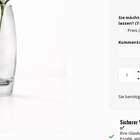
Sie möcht
lassen? (
Preis 
Kommenta
Sie benöti
Sicherer 
✅
Ihre Glask
PostNL gel