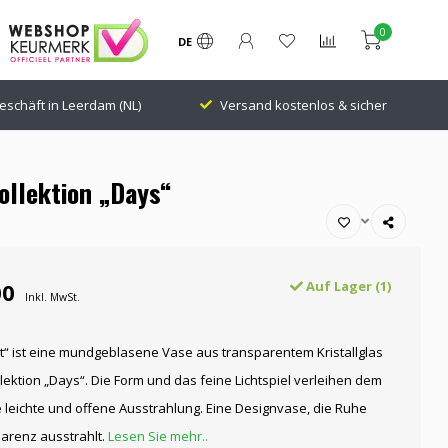
0
DE
eschäft in Leerdam (NL)
Versand kostenlos & sicher
ollektion „Days“
00
Auf Lager (1)
Inkl. MwSt.
ht“ ist eine mundgeblasene Vase aus transparentem Kristallglas
lektion „Days“. Die Form und das feine Lichtspiel verleihen dem
ne leichte und offene Ausstrahlung. Eine Designvase, die Ruhe
arenz ausstrahlt.
Lesen Sie mehr..