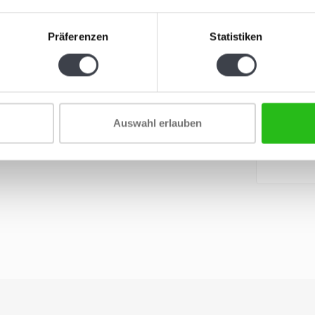
Präsenz in jeder Einrichtung. Unaufdringlich,
Präferenzen
Statistiken
„Monday B
mundgebla
e Abweichungen in Nuance und Reflexion machen
„Monday Bl
mundgeblas
tiefem Blau,
Auswahl erlauben
wird in einer Präsentationsbox aus Holz geliefert.
€149,00