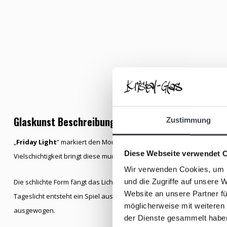
Glaskunst Beschreibung
Zustimmung
„
Friday Light
“ markiert den Moment, in dem sich die Woche in Raum 
Diese Webseite verwendet 
Vielschichtigkeit bringt diese mundgeblasene Kristallvase Ruhe und 
Wir verwenden Cookies, um I
und die Zugriffe auf unsere 
Die schlichte Form fängt das Licht auf subtile Weise ein und lässt je
Website an unsere Partner fü
Tageslicht entsteht ein Spiel aus Schatten und Glanz, wodurch die Vas
möglicherweise mit weiteren
ausgewogen.
der Dienste gesammelt habe