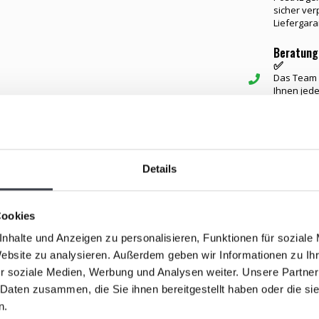
sicher ver
Liefergara
Beratung
✅
Das Team v
Ihnen jede
Beratung 
Ähnliche Ar
Details
und Klarheit öffnet. Nach Tagen voller Farben und
Cookies
Transparenz.
nhalte und Anzeigen zu personalisieren, Funktionen für soziale
Website zu analysieren. Außerdem geben wir Informationen zu I
de Reflexion sanft durch das Glas wandern. Je nach
r soziale Medien, Werbung und Analysen weiter. Unsere Partner
e jedes Mal anders wirkt – leicht, offen und
 Daten zusammen, die Sie ihnen bereitgestellt haben oder die s
n.