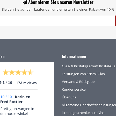
Abonnieren Sie unseren Newsletter
Bleiben Sie auf dem Laufenden und erhalten Sie einen Rabatt von 10 %
gen
Informationen
Glas- & Kristallgeschäft Kristal-G
Leistungen von Kristal-Glas
Versand & Rückgabe
/
9.1
10
173 reviews
Kundenservice
10
/
10
Karin en
Über uns
Fred Rottier
Allgemeine Geschäftsbedingunge
Prettig ontvangen in
Firmengeschenke aus Glas
de mooie winkel.