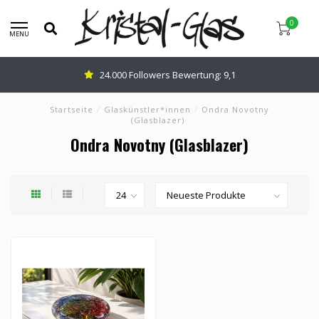
0
MENU
24.000 Followers Bewertung: 9,1
Startseite
/
Glaskünstler*innen
/
Ondra Novotny
(Glasblazer)
Ondra Novotny (Glasblazer)