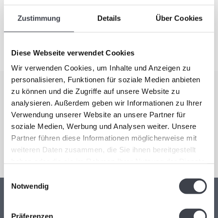
nicht nur wunderschöne Vasen und Schalen aus Glas herstellen
kann, sondern auch Skulpturen!
Zustimmung
Details
Über Cookies
Diese Webseite verwendet Cookies
Wir verwenden Cookies, um Inhalte und Anzeigen zu
personalisieren, Funktionen für soziale Medien anbieten
zu können und die Zugriffe auf unsere Website zu
Abonnieren Sie unseren Newsletter
analysieren. Außerdem geben wir Informationen zu Ihrer
Bleiben Sie auf dem Laufenden und erhalten Sie einen Rabatt
Verwendung unserer Website an unsere Partner für
von 10 %
soziale Medien, Werbung und Analysen weiter. Unsere
Partner führen diese Informationen möglicherweise mit
Abonnieren
weiteren Daten zusammen, die Sie ihnen bereitgestellt
haben oder die sie im Rahmen Ihrer Nutzung der Dienste
gesammelt haben.
Einwilligungsauswahl
Notwendig
Kristal-Glas Leerdam
Präferenzen