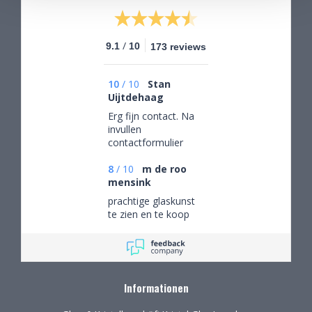
/
9.1
10
173 reviews
10
/
10
Stan
Uijtdehaag
Erg fijn contact. Na
invullen
contactformulier
gebeld en mijn
persoonlijke wensen
8
/
10
m de roo
besproken. Afspraak
mensink
gemaakt om in de
prachtige glaskunst
winkel de objecten te
te zien en te koop
bekijken en de
mogelijkheden
(uitgebreid graveren)
vorm te geven.
Informationen