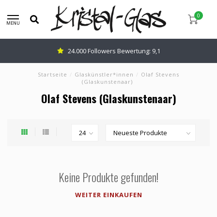
0
MENU
24.000 Followers Bewertung: 9,1
Startseite
/
Glaskünstler*innen
/
Olaf Stevens
(Glaskunstenaar)
Olaf Stevens (Glaskunstenaar)
Keine Produkte gefunden!
WEITER EINKAUFEN