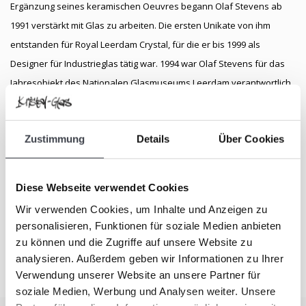
Ergänzung seines keramischen Oeuvres begann Olaf Stevens ab
1991 verstärkt mit Glas zu arbeiten. Die ersten Unikate von ihm
entstanden für Royal Leerdam Crystal, für die er bis 1999 als
Designer für Industrieglas tätig war. 1994 war Olaf Stevens für das
Jahresobjekt des Nationalen Glasmuseums Leerdam verantwortlich.
Seine freien Arbeiten bestehen aus einfach gestalteten Schalen,
Schüsseln und anderen Gefäßformen, die mit anekdotischen
Zustimmung
Details
Über Cookies
Motiven wie Piktogrammen, Fischen, Vögeln und Flugzeugen
dekoriert sind. Für diese Dekore verwendet Stevens die
Gralstechnik. Die Entwürfe von Olaf Stevens wurden nicht nur von
Diese Webseite verwendet Cookies
Royal Leerdam Crystal, sondern auch von der Glashütte Kosta Boda
Wir verwenden Cookies, um Inhalte und Anzeigen zu
(Schweden) umgesetzt.
personalisieren, Funktionen für soziale Medien anbieten
zu können und die Zugriffe auf unsere Website zu
analysieren. Außerdem geben wir Informationen zu Ihrer
Verwendung unserer Website an unsere Partner für
soziale Medien, Werbung und Analysen weiter. Unsere