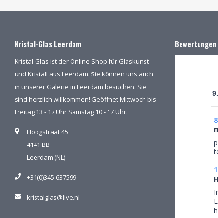
Kristal-Glas Leerdam
Bewertungen
Kristal-Glas ist der Online-Shop für Glaskunst
und Kristall aus Leerdam. Sie können uns auch
in unserer Galerie in Leerdam besuchen. Sie
9
sind herzlich willkommen! Geöffnet Mittwoch bis
Freitag 13 - 17 Uhr Samstag 10 - 17 Uhr.
8
m
Hoogstraat 45
p
4141 BB
t
Leerdam (NL)
1
+31(0)345-637599
H
I
kristalglas@live.nl
L
h