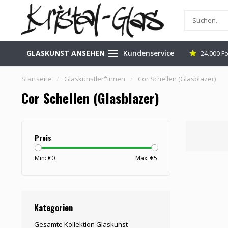
GLASKUNST ANSEHEN
Kundenservice
n Leerdam (NL)
Versand kostenlos & sicher
24.000 F
Startseite
/
Glaskünstler*innen
/
Cor Schellen (Glasblazer)
Cor Schellen (Glasblazer)
Preis
Min: €
0
Max: €
5
Kategorien
Gesamte Kollektion Glaskunst