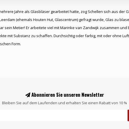
hrere Jahre als Glasbläser gearbeitet hatte, zog Schellen sich aus der Gl
Leerdam (ehemals Houten Hut, Glascentrum) gefragt wurde, Glas zu blas
r sein Metier! Er arbeitete viel mit Marinke van Zandwijk zusammen und b
jekte mit Substanz zu schaffen. Durchsichtig oder farbig, mit oder ohne L
pischen Form.
Abonnieren Sie unseren Newsletter
Bleiben Sie auf dem Laufenden und erhalten Sie einen Rabatt von 10 %