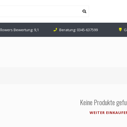
ollowers Bewertung: 9,1
Beratung:
0345-637599
G
Keine Produkte gefu
WEITER EINKAUFE