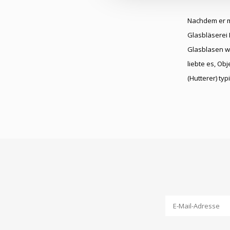
Nachdem er me
Glasbläserei 
Glasblasen wa
liebte es, Ob
(Hutterer) ty