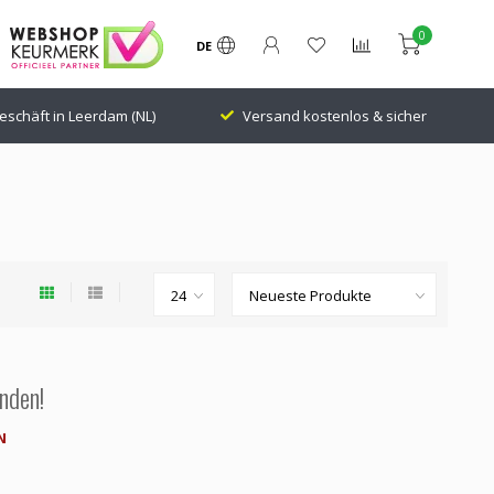
0
DE
eschäft in Leerdam (NL)
Versand kostenlos & sicher
nden!
N