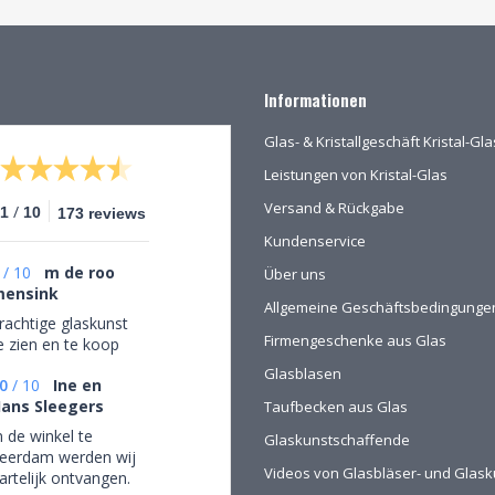
Informationen
Glas- & Kristallgeschäft Kristal-G
Leistungen von Kristal-Glas
Versand & Rückgabe
/
.1
10
173 reviews
Kundenservice
/
10
m de roo
Über uns
ensink
Allgemeine Geschäftsbedingunge
rachtige glaskunst
Firmengeschenke aus Glas
e zien en te koop
Glasblasen
0
/
10
Ine en
ans Sleegers
Taufbecken aus Glas
n de winkel te
Glaskunstschaffende
eerdam werden wij
Videos von Glasbläser- und Glask
artelijk ontvangen.