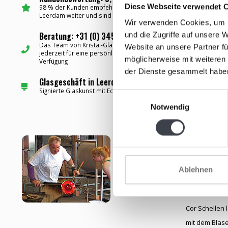
Diese Webseite verwendet 
98 % der Kunden empfehlen Kristal-Glas
Leerdam weiter und sind sehr zufrieden
Wir verwenden Cookies, um I
Beratung: +31 (0) 345-637599 ✅
und die Zugriffe auf unsere 
Das Team von Kristal-Glas steht Ihnen
Website an unsere Partner fü
jederzeit für eine persönliche Beratung zur
möglicherweise mit weiteren
Verfügung
der Dienste gesammelt habe
Glasgeschäft in Leerdam (NL) ✅
Signierte Glaskunst mit Echtheitszertifikat
Einwilligungsauswahl
Notwendig
Cor Schelle
Geboren: 18. 
Ablehnen
Gestorben: 19
Cor Schellen 
mit dem Blas