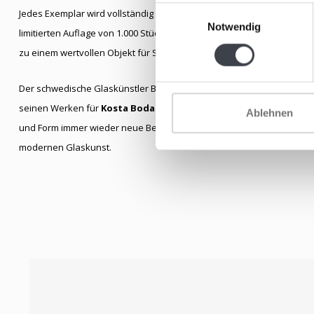
Einwilligungsauswahl
Jedes Exemplar wird vollständig von Hand in der Glasbläserei von Ko
Notwendig
limitierten Auflage von 1.000 Stück herausgegeben. Dies macht das 
zu einem wertvollen Objekt für Sammler*- und Liebhaber*innen ska
Der schwedische Glaskünstler Bertil Vallien ist weltweit für seine ti
seinen Werken für
Kosta Boda
fängt er menschliche Emotionen und i
Ablehnen
und Form immer wieder neue Bedeutungsebenen offenbaren. Diese Sku
modernen Glaskunst.