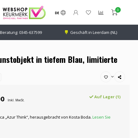
0
DE
Beratung:
0345-637599
Geschäft in Leerdam (NL)
unstobjekt in tiefem Blau, limitierte
00
Auf Lager (1)
Inkl. MwSt.
rica „Azur Think“, herausgebracht von Kosta Boda.
Lesen Sie