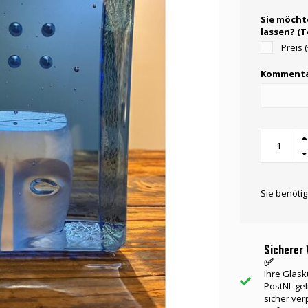
Sie möcht
lassen? (
Preis 
Kommenta
Sie benöti
Sicherer 
✅
Ihre Glask
PostNL gel
sicher ver