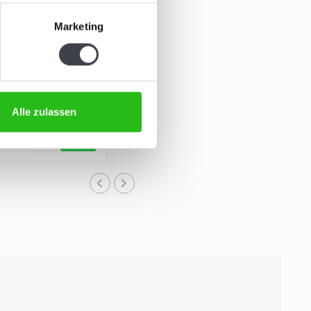
Marketing
 Bertil Vallien
e Serica von Kosta
orfen von Bertil
299,00
Alle zulassen