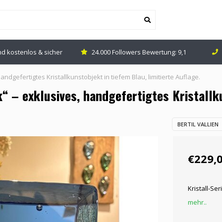
d kostenlos & sicher
24.000 Followers Bewertung: 9,1
handgefertigtes Kristallkunstobjekt in tiefem Blau, limitierte Auflage.
k“ – exklusives, handgefertigtes Kristallk
BERTIL VALLIEN
€229,
Kristall-Se
mehr..