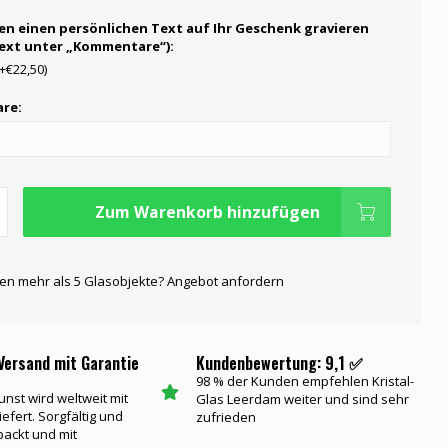
en einen persönlichen Text auf Ihr Geschenk gravieren
Text unter „Kommentare“):
(+€22,50)
re:
Zum Warenkorb hinzufügen
gen mehr als 5 Glasobjekte? Angebot anfordern
Versand mit Garantie
Kundenbewertung: 9,1 ✅
98 % der Kunden empfehlen Kristal-
unst wird weltweit mit
Glas Leerdam weiter und sind sehr
iefert. Sorgfältig und
zufrieden
packt und mit