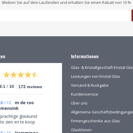
Bleiben Sie auf dem Laufenden und erhalten Sie einen Rabatt von 10 %
gen
Informationen
Glas- & Kristallgeschäft Kristal-G
Leistungen von Kristal-Glas
Versand & Rückgabe
/
9.1
10
173 reviews
Kundenservice
8
/
10
m de roo
Über uns
mensink
Allgemeine Geschäftsbedingunge
prachtige glaskunst
Firmengeschenke aus Glas
te zien en te koop
Glasblasen
8
/
10
Hamminga