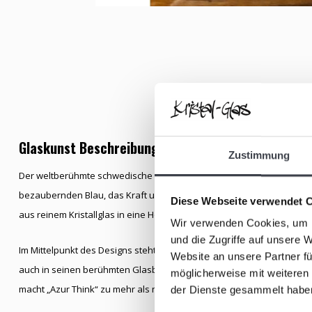
Glaskunst Beschreibung
Zustimmung
Der weltberühmte schwedische Glaskünstler Bertil Vallien schuf mit „A
bezaubernden Blau, das Kraft und Geheimnis ausstrahlt. Das exklusiv
Diese Webseite verwendet 
aus reinem Kristallglas in eine Holzkohleform gegossen, was ihm sein
Wir verwenden Cookies, um I
und die Zugriffe auf unsere 
Im Mittelpunkt des Designs steht der Abdruck eines Gesichts, ein wi
Website an unsere Partner fü
auch in seinen berühmten Glasbooten zu finden ist. Es symbolisiert I
möglicherweise mit weiteren
macht „Azur Think“ zu mehr als nur einem Objekt: zu einem ausdruc
der Dienste gesammelt habe