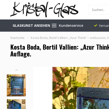
GLASKUNST ANSEHEN
Kundenservice
g:
0345-637599
Geschäft in Leerdam (NL)
Versan
Startseite
/
Kosta Boda, Bertil Vallien: „Azur Think“ – exklusives, 
Kosta Boda, Bertil Vallien: „Azur Thin
Auflage.