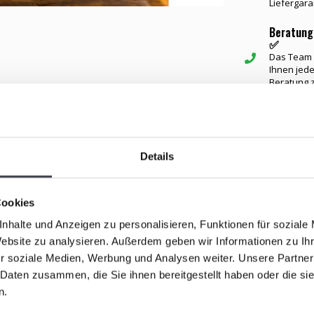
Liefergara
Beratung
✅
Das Team v
Ihnen jede
Beratung 
Ähnliche Ar
Details
zur Think“ ein Kunstobjekt in einem tiefen,
ANGEBO
e Stück aus der Kosta Boda Artist Collection wurde
Cookies
e einzigartige Struktur und Ausstrahlung verleiht.
nhalte und Anzeigen zu personalisieren, Funktionen für soziale
Website zu analysieren. Außerdem geben wir Informationen zu I
ederkehrendes und ikonisches Motiv Valliens, das
r soziale Medien, Werbung und Analysen weiter. Unsere Partner
ntrospektion, Stille und den menschlichen Geist und
 Daten zusammen, die Sie ihnen bereitgestellt haben oder die s
ksstarken Kunstwerk.
n.