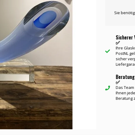
Sie benöti
Sicherer 
✅
Ihre Glask
PostNL gel
sicher ver
Liefergara
Beratung
✅
Das Team v
Ihnen jede
Beratung 