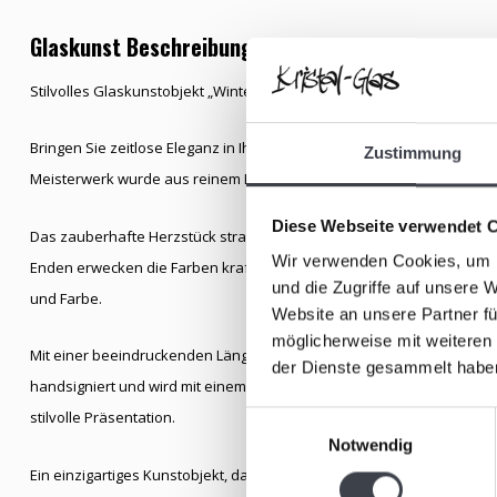
Glaskunst Beschreibung
Stilvolles Glaskunstobjekt „Winter“
–
aus der Serie „Vier Jahreszeiten
Bringen Sie zeitlose Eleganz in Ihr Zuhause mit dem Glaskunstobjekt 
Zustimmung
Meisterwerk wurde aus reinem Kristall von den besten schwedischen 
Diese Webseite verwendet 
Das zauberhafte Herzstück strahlt die eisige Pracht des Winters aus
Wir verwenden Cookies, um I
Enden erwecken die Farben kraftvoll zum Leben. Die klare Kristallstr
und die Zugriffe auf unsere 
und Farbe.
Website an unsere Partner fü
möglicherweise mit weiteren
Mit einer beeindruckenden Länge von über 40 cm ist dieses Objekt ei
der Dienste gesammelt habe
handsigniert und wird mit einem Echtheitszertifikat geliefert. Es ruht
stilvolle Präsentation.
Einwilligungsauswahl
Notwendig
Ein einzigartiges Kunstobjekt, das den Zauber des Winters in Ihr Interi