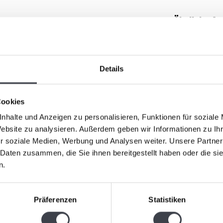
Ähnliche Ar
“
ZWEITEIL
„Winter“, entworfen von Patrick de Keijzer. Dieses
Details
Glasbläser*innen mit äußerster Präzision gefertigt.
Cookies
. Die wunderschön geschliffenen und polierten
nhalte und Anzeigen zu personalisieren, Funktionen für soziale
uktur erzeugt ein atemberaubendes Spiel von Licht
Website zu analysieren. Außerdem geben wir Informationen zu I
r soziale Medien, Werbung und Analysen weiter. Unsere Partner
 Daten zusammen, die Sie ihnen bereitgestellt haben oder die s
n echter Blickfang in jedem Raum. Das Kunstwerk ist
Leerdam 
n.
„Zusamme
 auf einem transparenten Kristallsockel für eine
„Zusammen 
Präferenzen
Statistiken
de Keijzer
Glaskunsto
eur bringt.
€395,00