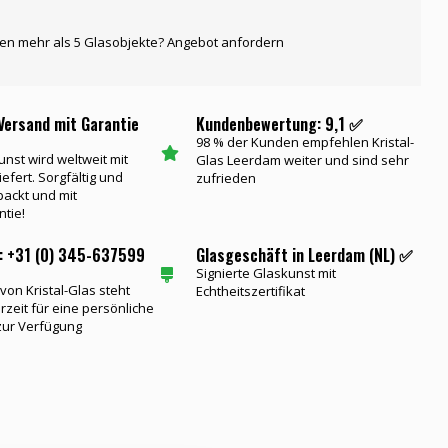
gen mehr als 5 Glasobjekte? Angebot anfordern
Versand mit Garantie
Kundenbewertung: 9,1 ✅
98 % der Kunden empfehlen Kristal-
unst wird weltweit mit
Glas Leerdam weiter und sind sehr
iefert. Sorgfältig und
zufrieden
packt und mit
ntie!
: +31 (0) 345-637599
Glasgeschäft in Leerdam (NL) ✅
Signierte Glaskunst mit
on Kristal-Glas steht
Echtheitszertifikat
rzeit für eine persönliche
zur Verfügung