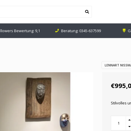
tung:
0345-637599
Geschäft in Leerdam (NL)
Ve
LENNART NISSM
€995,
Stilvolles 