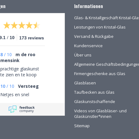
gen
Informationen
Glas- & Kristallgeschäft Kristal-G
Leistungen von Kristal-Glas
Versand & Rückgabe
/
9.1
10
173 reviews
Kundenservice
8
/
10
m de roo
Über uns
mensink
Allgemeine Geschäftsbedingunge
prachtige glaskunst
Firmengeschenke aus Glas
te zien en te koop
Glasblasen
10
/
10
Versteeg
Taufbecken aus Glas
Netjes en snel
Glaskunstschaffende
Videos von Glasbläser- und
Glaskünstler*innen
Sitemap