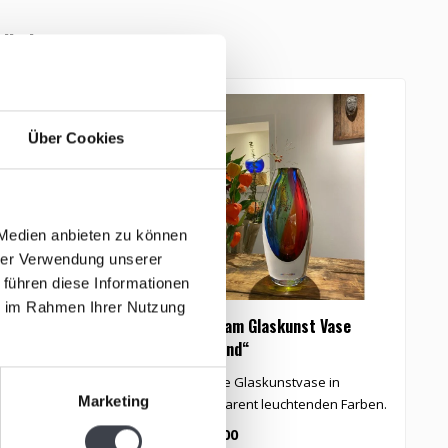
tikel
IG
Über Cookies
 Medien anbieten zu können
hrer Verwendung unserer
 führen diese Informationen
ie im Rahmen Ihrer Nutzung
Glaskunst
Leerdam Glaskunst Vase
„
n 1“
„Holland“
G
1“ ist ein von Patrick
Schöne Glaskunstvase in
S
Marketing
 entworfenes
transparent leuchtenden Farben.
G
bjekt. Zwe..
€495,00
€