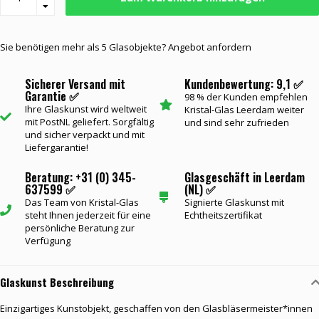
Sie benötigen mehr als 5 Glasobjekte? Angebot anfordern
Sicherer Versand mit
Kundenbewertung: 9,1 ✅
Garantie ✅
98 % der Kunden empfehlen
Ihre Glaskunst wird weltweit
Kristal-Glas Leerdam weiter
mit PostNL geliefert. Sorgfältig
und sind sehr zufrieden
und sicher verpackt und mit
Liefergarantie!
Beratung: +31 (0) 345-
Glasgeschäft in Leerdam
637599 ✅
(NL) ✅
Das Team von Kristal-Glas
Signierte Glaskunst mit
steht Ihnen jederzeit für eine
Echtheitszertifikat
persönliche Beratung zur
Verfügung
Glaskunst Beschreibung
Einzigartiges Kunstobjekt, geschaffen von den Glasbläsermeister*innen