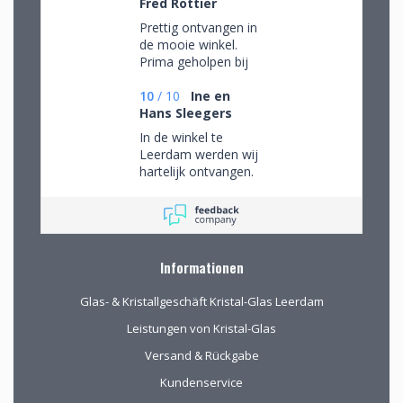
Fred Rottier
Prettig ontvangen in
de mooie winkel.
Prima geholpen bij
het uitzoeken van
schitterend glaswerk
10
/
10
Ine en
Hans Sleegers
In de winkel te
Leerdam werden wij
hartelijk ontvangen.
Wij mochten rustig
rondkijken om alle
aanwezige pracht te
bewonderen en
mede op advies tot
Informationen
de juiste keuzes te
komen. Omdat we
Glas- & Kristallgeschäft Kristal-Glas Leerdam
van ver kwamen
werd de aangeboden
Leistungen von Kristal-Glas
kop koffie zeer
Versand & Rückgabe
gewaardeerd.
Kundenservice