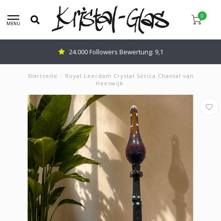
0
MENU
24.000 Followers Bewertung: 9,1
Startseite
/
Royal Leerdam Crystal Serica Chantal van
Heeswijk