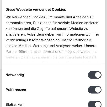
Diese Webseite verwendet Cookies
Wir verwenden Cookies, um Inhalte und Anzeigen zu
personalisieren, Funktionen für soziale Medien anbieten
„Orpheus“ Mats Jonasson
zu können und die Zugriffe auf unsere Website zu
analysieren. Außerdem geben wir Informationen zu Ihrer
Wandobjekt „Orpheus“ von
Verwendung unserer Website an unsere Partner für
Mats Jonasson
soziale Medien, Werbung und Analysen weiter. Unsere
€3.600,00
Partner führen diese Informationen möglicherweise mit
weiteren Daten zusammen, die Sie ihnen bereitgestellt
haben oder die sie im Rahmen Ihrer Nutzung der Dienste
gesammelt haben.
Einwilligungsauswahl
Notwendig
Präferenzen
Statistiken