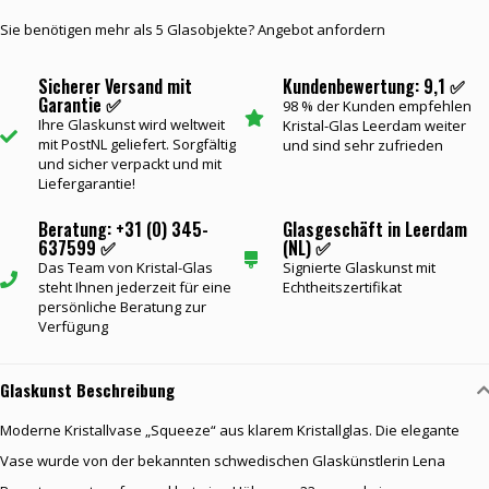
Sie benötigen mehr als 5 Glasobjekte? Angebot anfordern
Sicherer Versand mit
Kundenbewertung: 9,1 ✅
Garantie ✅
98 % der Kunden empfehlen
Ihre Glaskunst wird weltweit
Kristal-Glas Leerdam weiter
mit PostNL geliefert. Sorgfältig
und sind sehr zufrieden
und sicher verpackt und mit
Liefergarantie!
Beratung: +31 (0) 345-
Glasgeschäft in Leerdam
637599 ✅
(NL) ✅
Das Team von Kristal-Glas
Signierte Glaskunst mit
steht Ihnen jederzeit für eine
Echtheitszertifikat
persönliche Beratung zur
Verfügung
Glaskunst Beschreibung
Moderne Kristallvase „Squeeze“ aus klarem Kristallglas. Die elegante
Vase wurde von der bekannten schwedischen Glaskünstlerin Lena