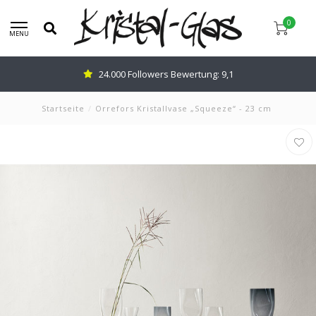
0
MENU
24.000 Followers Bewertung: 9,1
Startseite
/
Orrefors Kristallvase „Squeeze“ - 23 cm