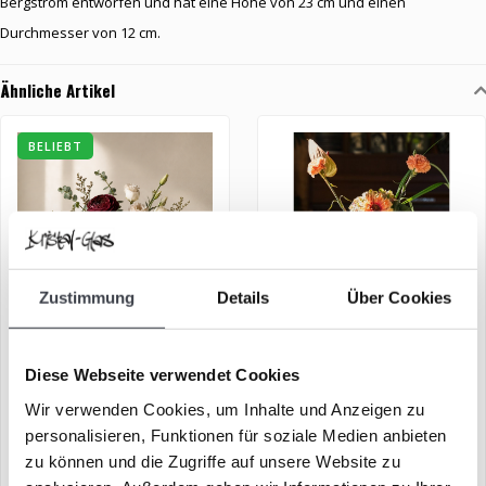
Bergstrom entworfen und hat eine Höhe von 23 cm und einen
Durchmesser von 12 cm.
Ähnliche Artikel
BELIEBT
Zustimmung
Details
Über Cookies
Kristallvase „Blüte“
Kosta Boda Vase
Diese Webseite verwendet Cookies
Wir verwenden Cookies, um Inhalte und Anzeigen zu
Einzigartige Vase „Blüte“,
Schöne Kristallvase von
personalisieren, Funktionen für soziale Medien anbieten
handgefertigt aus reinem
Kosta Boda
zu können und die Zugriffe auf unsere Website zu
Kristall
€149,00
€89,00
€179,00