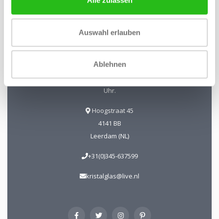
Alle zulassen
Kristal-Glas Leerdam
Auswahl erlauben
Kristal-Glas ist der Online-Shop für Glaskunst und Kristall
aus Leerdam. Sie können uns auch in unserer Galerie in
Ablehnen
Leerdam besuchen. Sie sind herzlich willkommen!
Geöffnet Mittwoch bis Freitag 13 - 17 Uhr Samstag 10 - 17
Uhr.
Hoogstraat 45
4141 BB
Leerdam (NL)
+31(0)345-637599
kristalglas@live.nl