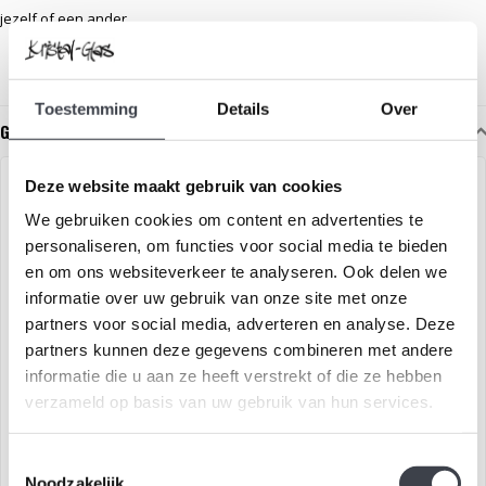
jezelf of een ander.
Toestemming
Details
Over
Gerelateerde glaskunst
Deze website maakt gebruik van cookies
We gebruiken cookies om content en advertenties te
personaliseren, om functies voor social media te bieden
en om ons websiteverkeer te analyseren. Ook delen we
informatie over uw gebruik van onze site met onze
partners voor social media, adverteren en analyse. Deze
partners kunnen deze gegevens combineren met andere
informatie die u aan ze heeft verstrekt of die ze hebben
Kosta Boda Mirage
Leerdam Glaskunst vaas
verzameld op basis van uw gebruik van hun services.
'Holland'
Kristal vaas uit de Mirage
Prachtige Glaskunst vaas in
Toestemmingsselectie
serie van Kosta Boda.
transparant heldere kleuren
Noodzakelijk