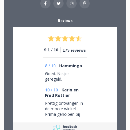
Reviews
/
9.1
10
173 reviews
8
/
10
Hamminga
Goed. Netjes
geregeld.
10
/
10
Karin en
Fred Rottier
Prettig ontvangen in
de mooie winkel.
Prima geholpen bij
het uitzoeken van
schitterend glaswerk