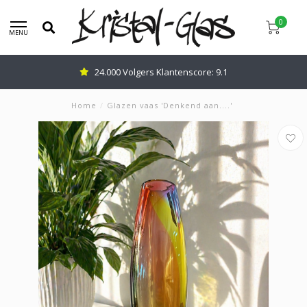
0
MENU
Advies nodig: Bel
0345-637599
Home
/
Glazen vaas 'Denkend aan....'