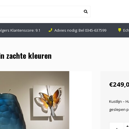
nodig: Bel
0345-637599
Echte Glaswinkel in Leerdam
in zachte kleuren
€249,
Kustlijn –
geslepen 