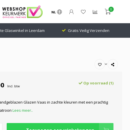
0
NL
Gratis Veilig Verzenden
24.000 Volgers Klantenscore: 9.1
00
Op voorraad (1)
Incl. btw
 Handgeblazen Glazen Vaas in zachte kleuren met een prachtig
patroon
Lees meer..