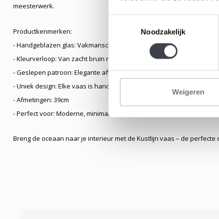
meesterwerk.
Toestemmingsselectie
Productkenmerken:
Noodzakelijk
- Handgeblazen glas: Vakmanschap in elke vaas
- Kleurverloop: Van zacht bruin naar aarde, met een subtiele blauw
- Geslepen patroon: Elegante afwerking voor extra textuur
- Uniek design: Elke vaas is handgemaakt en dus uniek
Weigeren
- Afmetingen: 39cm
- Perfect voor: Moderne, minimalistische en natuur geïnspireerde inte
Breng de oceaan naar je interieur met de Kustlijn vaas – de perfecte