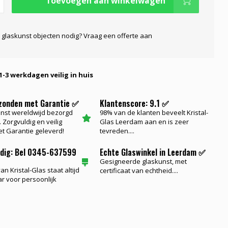
Toevoegen aan winkelwagen
 glaskunst objecten nodig? Vraag een offerte aan
1-3 werkdagen veilig in huis
rzonden met Garantie ✅
Klantenscore: 9.1 ✅
nst wereldwijd bezorgd
98% van de klanten beveelt Kristal-
 Zorgvuldig en veilig
Glas Leerdam aan en is zeer
t Garantie geleverd!
tevreden....
odig: Bel 0345-637599
Echte Glaswinkel in Leerdam ✅
Gesigneerde glaskunst, met
n Kristal-Glas staat altijd
certificaat van echtheid....
ar voor persoonlijk