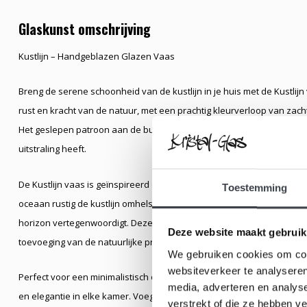
Glaskunst omschrijving
Kustlijn – Handgeblazen Glazen Vaas
Breng de serene schoonheid van de kustlijn in je huis met de Kustli
rust en kracht van de natuur, met een prachtig kleurverloop van zacht
Het geslepen patroon aan de buitenzijde voegt een verfijnde textuur
uitstraling heeft.
De Kustlijn vaas is geïnspireerd door het dynamische landschap van 
Toestemming
oceaan rustig de kustlijn omhelst. De bruin- en aardetinten verwijzen
horizon vertegenwoordigt. Deze vaas is niet alleen een kunstwerk vo
Deze website maakt gebruik
toevoeging van de natuurlijke pracht van de zee en het strand.
We gebruiken cookies om cont
websiteverkeer te analyseren
Perfect voor een minimalistisch of natuurlijk interieur, de Kustlijn va
media, adverteren en analys
en elegantie in elke kamer. Voeg een vleugje luxe en natuur toe aan
verstrekt of die ze hebben v