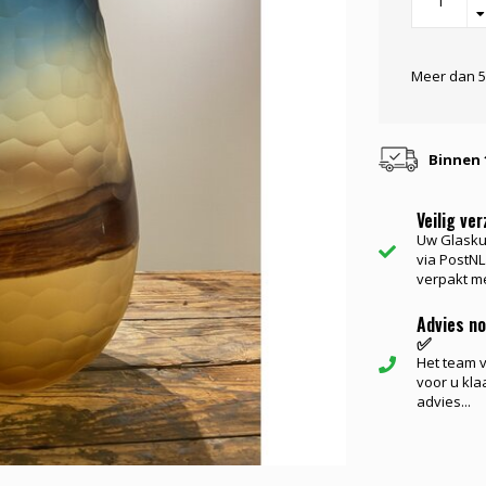
Meer dan 5
Binnen 
Veilig ve
Uw Glasku
via PostNL.
verpakt me
Advies n
✅
Het team va
voor u kla
advies...