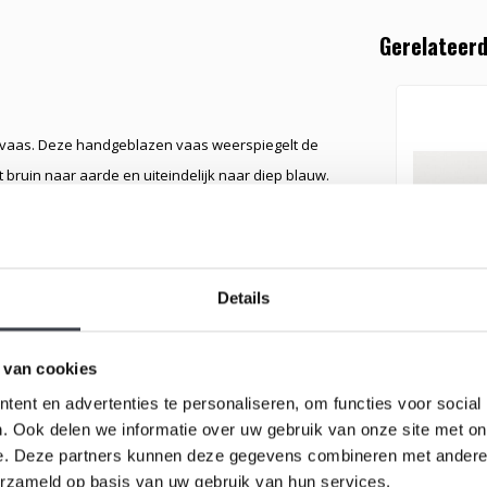
Gerelateerd
jn vaas. Deze handgeblazen vaas weerspiegelt de
 bruin naar aarde en uiteindelijk naar diep blauw.
 toe, waardoor elke vaas uniek is en een luxe
de kust, waar het zand de horizon kust en de
Details
 naar het zand, terwijl het blauw de eindeloze
Kristal v
or je interieur, maar ook een symbolische
 van cookies
ent en advertenties te personaliseren, om functies voor social
Prachtig h
. Ook delen we informatie over uw gebruik van onze site met on
kristallen
as brengt een subtiele, doch krachtige sfeer van rust
e. Deze partners kunnen deze gegevens combineren met andere i
 je woonkamer, eetkamer of kantoor met dit unieke
€179,00
erzameld op basis van uw gebruik van hun services.