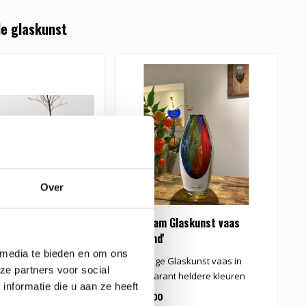
e glaskunst
Over
aas Squeeze
Leerdam Glaskunst vaas
Z
'Holland'
G
 media te bieden en om ons
andgemaakte blank
Prachtige Glaskunst vaas in
G
ze partners voor social
 vaas Squeeze
transparant heldere kleuren
p
nformatie die u aan ze heeft
€495,00
€