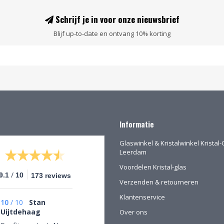
Schrijf je in voor onze nieuwsbrief
Blijf up-to-date en ontvang 10% korting
Informatie
Glaswinkel & Kristalwinkel Kristal-
Leerdam
Voordelen Kristal-glas
/
9.1
10
173 reviews
Verzenden & retourneren
Klantenservice
10
/
10
Stan
Uijtdehaag
Over ons