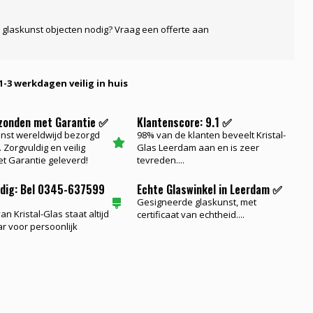
 glaskunst objecten nodig? Vraag een offerte aan
1-3 werkdagen veilig in huis
rzonden met Garantie ✅
Klantenscore: 9.1 ✅
nst wereldwijd bezorgd
98% van de klanten beveelt Kristal-
 Zorgvuldig en veilig
Glas Leerdam aan en is zeer
t Garantie geleverd!
tevreden....
odig: Bel 0345-637599
Echte Glaswinkel in Leerdam ✅
Gesigneerde glaskunst, met
n Kristal-Glas staat altijd
certificaat van echtheid....
ar voor persoonlijk