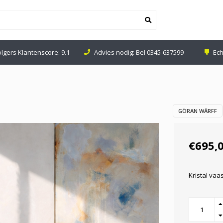
olgers Klantenscore: 9.1
Advies nodig: Bel
0345-637599
Ech
GÖRAN WÄRFF
€695,
Kristal vaa