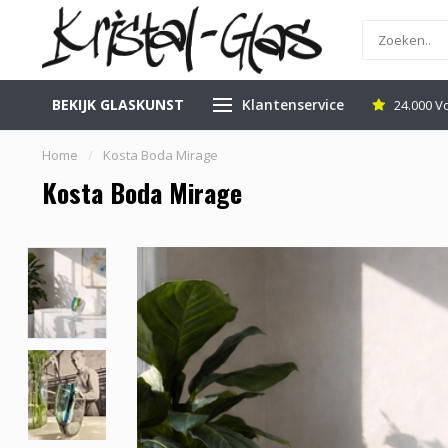
BEKIJK GLASKUNST
Klantenservice
inkel in Leerdam
Gratis Veilig Verzenden
24.000 V
Home
/
Kosta Boda Mirage
Kosta Boda Mirage