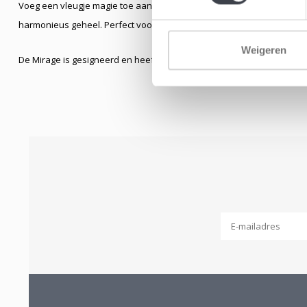
Voeg een vleugje magie toe aan uw woonruimte met de Mirage – waar
harmonieus geheel. Perfect voor liefhebbers van design en stijl!
Weigeren
De Mirage is gesigneerd en heeft een hoogte van 21cm.