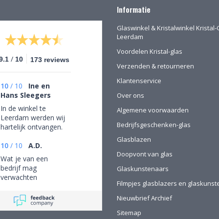
Informatie
Glaswinkel & Kristalwinkel Kristal-
Leerdam
Voordelen Kristal-glas
/
9.1
10
173 reviews
Verzenden & retourneren
Klantenservice
10
/
10
Ine en
Hans Sleegers
Over ons
In de winkel te
Algemene voorwaarden
Leerdam werden wij
Bedrijfsgeschenken-glas
hartelijk ontvangen.
Wij mochten rustig
Glasblazen
rondkijken om alle
10
/
10
A.D.
Doopvont van glas
aanwezige pracht te
Wat je van een
bewonderen en
bedrijf mag
Glaskunstenaars
mede op advies tot
verwachten
de juiste keuzes te
Filmpjes glasblazers en glaskuns
komen. Omdat we
Nieuwbrief Archief
van ver kwamen
werd de aangeboden
Sitemap