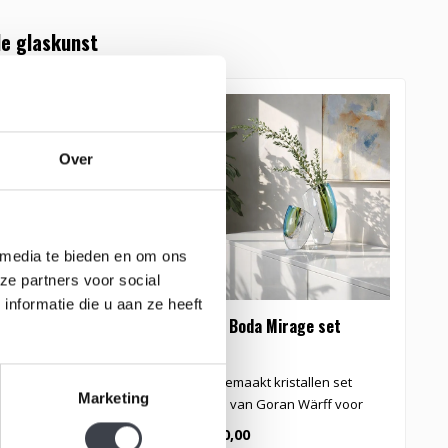
e glaskunst
Over
 media te bieden en om ons
ze partners voor social
nformatie die u aan ze heeft
a Mirage set
Kosta Boda Mirage set
t kristallen set
Handgemaakt kristallen set
Marketing
 Goran Wärff voor
Mirage van Goran Wärff voor
. Mirage combi..
Kosta Boda. Mirage combi..
€1.850,00