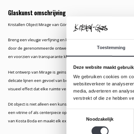
Glaskunst omschrijving
Kristallen Object Mirage van Göran Wärff voor Kosta Boda
Breng een vleugje verfijning en kunstzinnigheid in uw interieur met 
Toestemming
door de gerenommeerde ontwerper Goran Warff voor Kosta Boda. Dit u
en voorzien van transparante kleuren die een prachtig spel van lich
Deze website maakt gebruik
Het ontwerp van Mirage is geïnspireerd op de natuurlijke schoonhei
We gebruiken cookies om cont
delicate lijnen een gevoel van beweging en elegantie uitstralen. De 
websiteverkeer te analyseren
visueel effect dat elke ruimte verlevendigt.
media, adverteren en analys
verstrekt of die ze hebben v
Dit object is niet alleen een kunstwerk, maar ook een statement piece 
Toestemmingsselectie
een vitrine of als centerpiece op de tafel. Het handgemaakt karakter 
Noodzakelijk
van Kosta Boda en maakt elk exemplaar uniek.