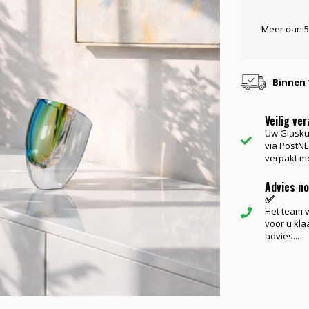
Meer dan 5
Binnen 
Veilig ve
Uw Glasku
via PostNL.
verpakt me
Advies n
✅
Het team va
voor u kla
advies...