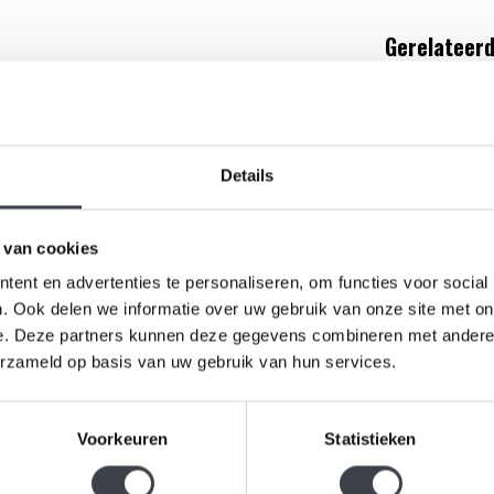
Gerelateerd
het betoverende kristallen object Mirage, ontworpen
Details
nieke stuk is vervaardigd uit hoogwaardig kristal
t en schaduw creëren.
 van cookies
d van het landschap, waarbij de zachte rondingen en
ent en advertenties te personaliseren, om functies voor social
transparante kleuren zorgen voor een prachtig
. Ook delen we informatie over uw gebruik van onze site met on
e. Deze partners kunnen deze gegevens combineren met andere i
Kosta Bod
erzameld op basis van uw gebruik van hun services.
dat perfect tot zijn recht komt op een dressoir, in
van het kristal benadrukt de ambachtelijke traditie
Handgemaak
Voorkeuren
Statistieken
Mirage van
Kosta Boda
€1.850,00