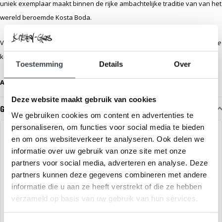
uniek exemplaar maakt binnen de rijke ambachtelijke traditie van van het
wereld beroemde Kosta Boda.
Voeg een vleugje Scandinavische poëzie toe aan uw interieur met
Mirage
komen licht, vorm en vakmanschap samen in een tijdloos kunstwerk.
Toestemming
Details
Over
Afmetingen:
31/21 cm hoog – handgemaakt, gesigneerd.
Deze website maakt gebruik van cookies
Gerelateerde glaskunst
We gebruiken cookies om content en advertenties te
personaliseren, om functies voor social media te bieden
en om ons websiteverkeer te analyseren. Ook delen we
informatie over uw gebruik van onze site met onze
partners voor social media, adverteren en analyse. Deze
partners kunnen deze gegevens combineren met andere
informatie die u aan ze heeft verstrekt of die ze hebben
verzameld op basis van uw gebruik van hun services.