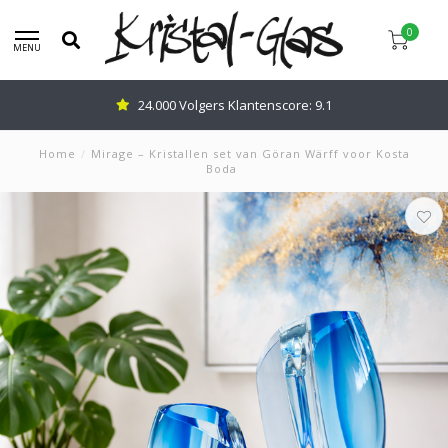
0
MENU
24.000 Volgers Klantenscore: 9.1
Home
/
Mirage – Kristallen set van Göran Wärff voor Kosta
Boda