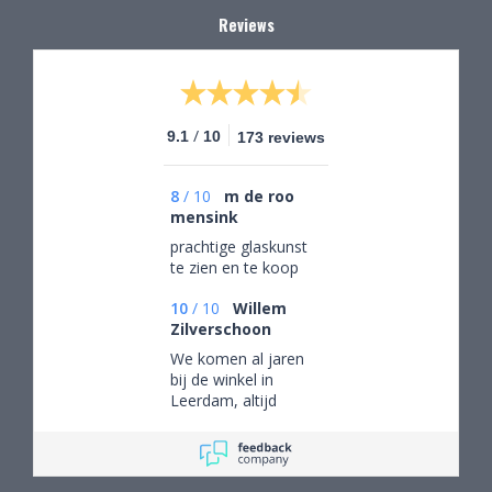
Reviews
/
9.1
10
173 reviews
8
/
10
m de roo
mensink
prachtige glaskunst
te zien en te koop
10
/
10
Willem
Zilverschoon
We komen al jaren
bij de winkel in
Leerdam, altijd
mooie objecten
waar we een aantal
van gekocht hebben.
Na onze verhuizing