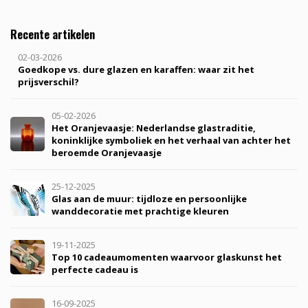
Recente artikelen
02-03-2026
Goedkope vs. dure glazen en karaffen: waar zit het
prijsverschil?
05-02-2026
Het Oranjevaasje: Nederlandse glastraditie,
koninklijke symboliek en het verhaal van achter het
beroemde Oranjevaasje
25-12-2025
Glas aan de muur: tijdloze en persoonlijke
wanddecoratie met prachtige kleuren
19-11-2025
Top 10 cadeaumomenten waarvoor glaskunst het
perfecte cadeau is
16-09-2025