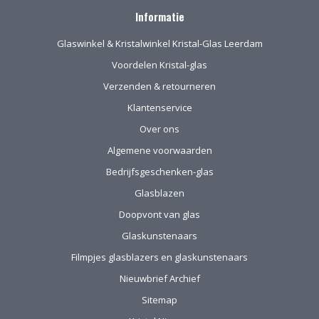
naar Drenthe voor
Informatie
het eerst via de site
gekocht. De website
Glaswinkel & Kristalwinkel Kristal-Glas Leerdam
geeft prima
informatie, de
Voordelen Kristal-glas
verpakking voor
Verzenden & retourneren
verzending van het
kwetsbare glas is
Klantenservice
uitstekend!
Over ons
Algemene voorwaarden
Bedrijfsgeschenken-glas
Glasblazen
Doopvont van glas
Glaskunstenaars
Filmpjes glasblazers en glaskunstenaars
Nieuwbrief Archief
Sitemap