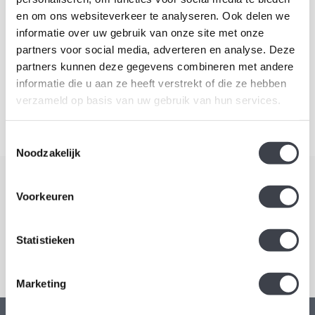
en om ons websiteverkeer te analyseren. Ook delen we
Abonneer
informatie over uw gebruik van onze site met onze
partners voor social media, adverteren en analyse. Deze
partners kunnen deze gegevens combineren met andere
informatie die u aan ze heeft verstrekt of die ze hebben
Pagina
1
van 1
verzameld op basis van uw gebruik van hun services.
Toestemmingsselectie
Noodzakelijk
Schrijf je in voor onze nieuwsbrief
Voorkeuren
Blijf up-to-date en ontvang 10% korting
Statistieken
Abonneer
Marketing