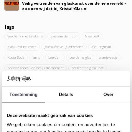
Veilig verzenden van glaskunst over de hele wereld –
zo doen wij dat bij Kristal-Glas.nl
Tags
geschenk met betekenis
glas aan de muur
Glas Leeft
glaskunst belichten
glaskunst veilig verzenden
Kjell Engman
Kosta Boda
lamp
Leerdam
Leerdams glas
oranjevaasje
perfecte cadeau op het juiste moment
presentatie glaskunst
Royalleerdam
verlichting
wanddecoratie
Toestemming
Details
Over
Nieuwsbrief
Blijf up-to-date en ontvang 10% korting
Deze website maakt gebruik van cookies
We gebruiken cookies om content en advertenties te
personaliseren, om functies voor social media te bieden