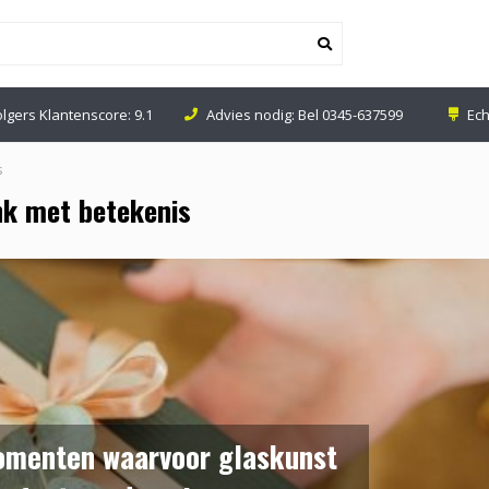
Advies nodig: Bel
0345-637599
Echte Glaswinkel in Leerdam
s
nk met betekenis
omenten waarvoor glaskunst