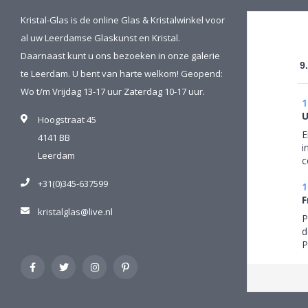
Kristal-Glas is de online Glas & Kristalwinkel voor
al uw Leerdamse Glaskunst en Kristal.
Daarnaast kunt u ons bezoeken in onze galerie
9
te Leerdam. U bent van harte welkom! Geopend:
Wo t/m Vrijdag 13-17 uur Zaterdag 10-17 uur.
1
U
Hoogstraat 45
E
4141 BB
i
Leerdam
c
g
+31(0)345-637599
p
1
b
F
kristalglas@live.nl
g
P
w
d
b
P
m
h
(
s
v