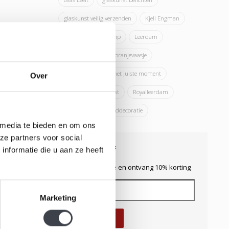
glaskunst veilig verzenden
Kjell Engman
Kosta Boda
lamp
Leerdam
Leerdams glas
oranjevaasje
perfecte cadeau op het juiste moment
Over
presentatie glaskunst
Royalleerdam
verlichting
wanddecoratie
 media te bieden en om ons
ze partners voor social
Nieuwsbrief
nformatie die u aan ze heeft
Blijf up-to-date en ontvang 10% korting
Marketing
Abonneer