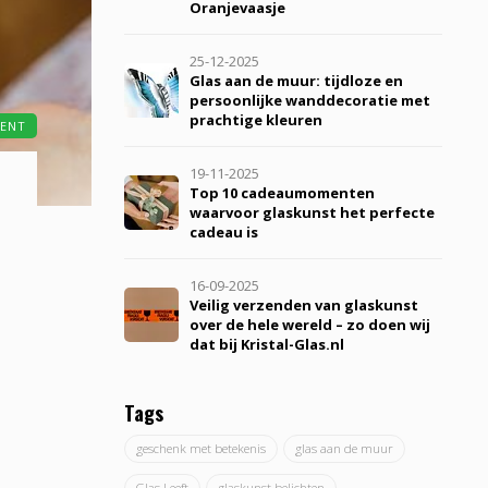
Oranjevaasje
25-12-2025
Glas aan de muur: tijdloze en
persoonlijke wanddecoratie met
prachtige kleuren
MENT
19-11-2025
Top 10 cadeaumomenten
waarvoor glaskunst het perfecte
cadeau is
16-09-2025
Veilig verzenden van glaskunst
over de hele wereld – zo doen wij
dat bij Kristal-Glas.nl
Tags
geschenk met betekenis
glas aan de muur
Glas Leeft
glaskunst belichten