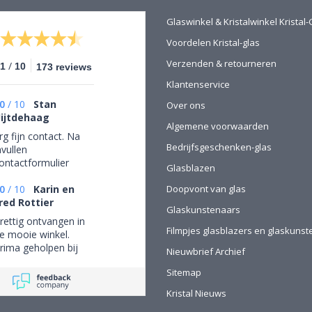
Glaswinkel & Kristalwinkel Krista
Voordelen Kristal-glas
Verzenden & retourneren
/
.1
10
173 reviews
Klantenservice
0
/
10
Stan
Over ons
ijtdehaag
Algemene voorwaarden
rg fijn contact. Na
Bedrijfsgeschenken-glas
nvullen
ontactformulier
Glasblazen
ebeld en mijn
ersoonlijke wensen
0
/
10
Karin en
Doopvont van glas
esproken. Afspraak
red Rottier
Glaskunstenaars
emaakt om in de
rettig ontvangen in
inkel de objecten te
Filmpjes glasblazers en glaskuns
e mooie winkel.
ekijken en de
rima geholpen bij
Nieuwbrief Archief
ogelijkheden
et uitzoeken van
uitgebreid graveren)
Sitemap
chitterend glaswerk
orm te geven.
Kristal Nieuws