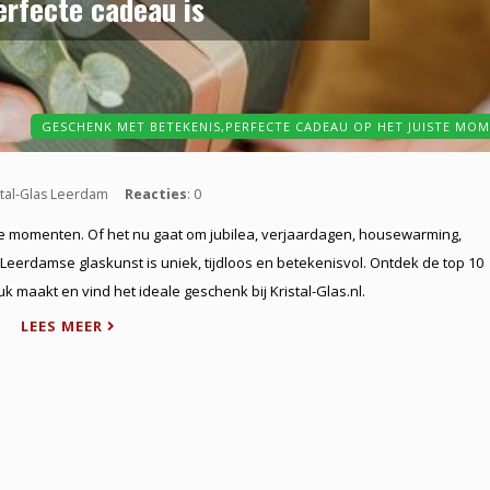
erfecte cadeau is
GESCHENK MET BETEKENIS,
PERFECTE CADEAU OP HET JUISTE MO
istal-Glas Leerdam
Reacties
: 0
re momenten. Of het nu gaat om jubilea, verjaardagen, housewarming,
erdamse glaskunst is uniek, tijdloos en betekenisvol. Ontdek de top 10
maakt en vind het ideale geschenk bij Kristal-Glas.nl.
LEES MEER