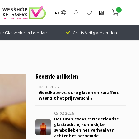
0
NL
Gratis Veilig Verzenden
24.000 Volgers Klantenscore: 9.
Recente artikelen
02-03-2026
Goedkope vs. dure glazen en karaffen:
waar zit het prijsverschil?
05-02-2026
Het Oranjevaasje: Nederlandse
glastraditie, koninklijke
symboliek en het verhaal van
achter het beroemde