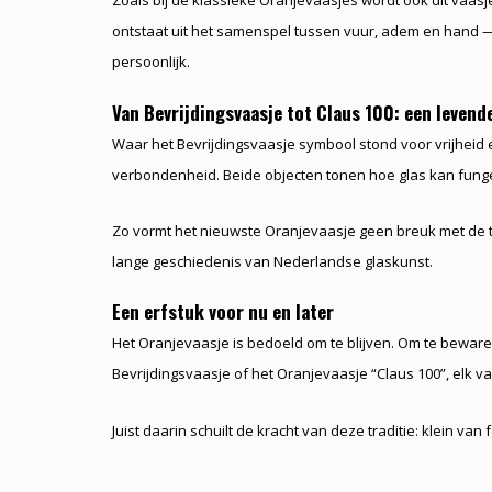
Zoals bij de klassieke Oranjevaasjes wordt ook dit va
ontstaat uit het samenspel tussen vuur, adem en hand — 
persoonlijk.
Van Bevrijdingsvaasje tot Claus 100: een levende
Waar het Bevrijdingsvaasje symbool stond voor vrijheid
verbondenheid. Beide objecten tonen hoe glas kan fungere
Zo vormt het nieuwste Oranjevaasje geen breuk met de t
lange geschiedenis van Nederlandse glaskunst.
Een erfstuk voor nu en later
Het Oranjevaasje is bedoeld om te blijven. Om te beware
Bevrijdingsvaasje of het Oranjevaasje “Claus 100”, elk v
Juist daarin schuilt de kracht van deze traditie: klein van