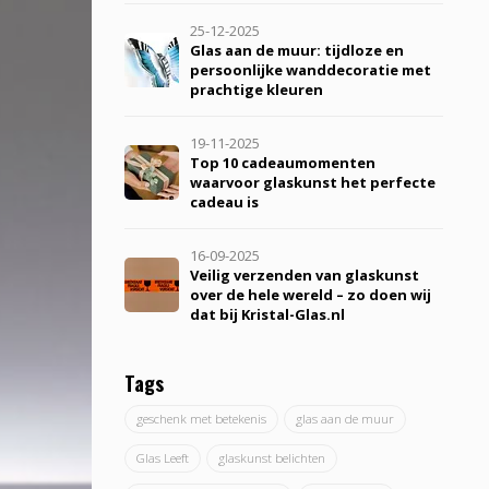
25-12-2025
Glas aan de muur: tijdloze en
persoonlijke wanddecoratie met
prachtige kleuren
19-11-2025
Top 10 cadeaumomenten
waarvoor glaskunst het perfecte
cadeau is
16-09-2025
Veilig verzenden van glaskunst
over de hele wereld – zo doen wij
dat bij Kristal-Glas.nl
Tags
geschenk met betekenis
glas aan de muur
Glas Leeft
glaskunst belichten