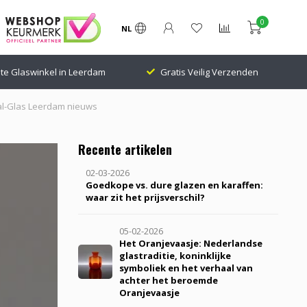
0
NL
Gratis Veilig Verzenden
24.000 Volgers Klantenscore: 9.1
tal-Glas Leerdam nieuws
Recente artikelen
02-03-2026
Goedkope vs. dure glazen en karaffen:
waar zit het prijsverschil?
05-02-2026
Het Oranjevaasje: Nederlandse
glastraditie, koninklijke
symboliek en het verhaal van
achter het beroemde
Oranjevaasje