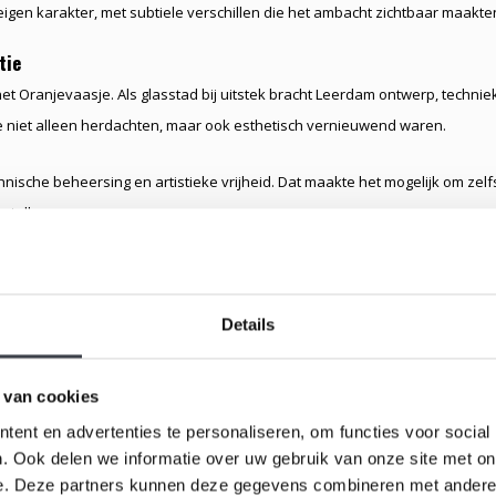
 eigen karakter, met subtiele verschillen die het ambacht zichtbaar maakte
tie
et Oranjevaasje. Als glasstad bij uitstek bracht Leerdam ontwerp, technie
niet alleen herdachten, maar ook esthetisch vernieuwend waren.
nische beheersing en artistieke vrijheid. Dat maakte het mogelijk om zelfs
rtellen.
itzonderlijke plaats in. Dit beroemde oranjevaasje werd uitgegeven ter
Details
ede Wereldoorlog en groeide uit tot een van de meest herkenbare
 van cookies
tel en hoop. In een periode van wederopbouw, waarin materialen schaars
ent en advertenties te personaliseren, om functies voor social
s ingezet als drager van betekenis. Klein van formaat, maar groots in
. Ook delen we informatie over uw gebruik van onze site met on
e. Deze partners kunnen deze gegevens combineren met andere i