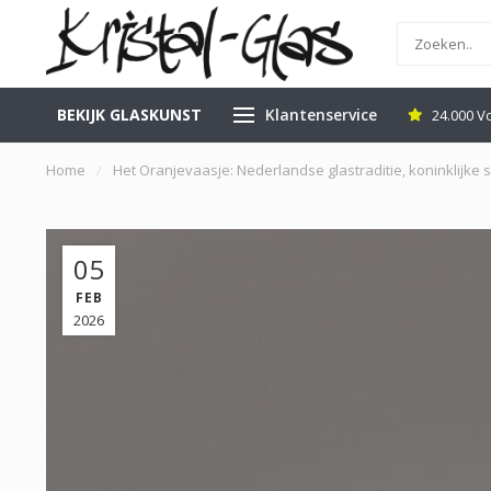
BEKIJK GLASKUNST
Klantenservice
eilig Verzenden
24.000 Volgers Klantenscore: 9.1
Advies 
Home
/
Het Oranjevaasje: Nederlandse glastraditie, koninklijk
05
FEB
2026