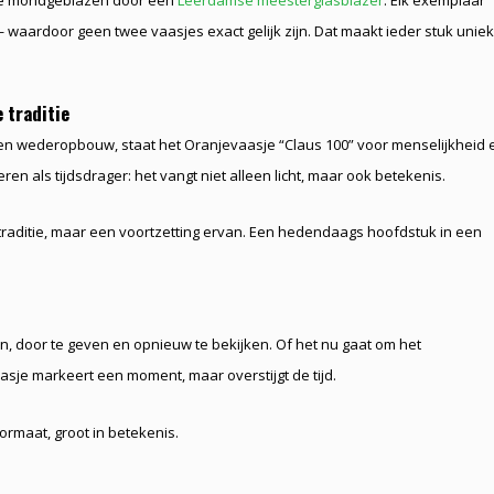
asje mondgeblazen door een
Leerdamse meesterglasblazer
. Elk exemplaar
waardoor geen twee vaasjes exact gelijk zijn. Dat maakt ieder stuk unie
 traditie
 en wederopbouw, staat het Oranjevaasje “Claus 100” voor menselijkheid 
n als tijdsdrager: het vangt niet alleen licht, maar ook betekenis.
raditie, maar een voortzetting ervan. Een hedendaags hoofdstuk in een
n, door te geven en opnieuw te bekijken. Of het nu gaat om het
aasje markeert een moment, maar overstijgt de tijd.
 formaat, groot in betekenis.