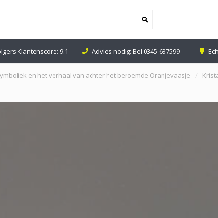
nodig: Bel
0345-637599
Echte Glaswinkel in Leerdam
e symboliek en het verhaal van achter het beroemde Oranjevaasje
/
Kris