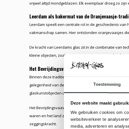
vrijwel altijd mondgeblazen. Elk exemplaar droeg zo zijn
Leerdam als bakermat van de Oranjevaasje-tradi
Leerdam speelt een centrale rol in de geschiedenis van h
vakmanschap samen. Hier ontstonden oranjevaasjes die 
De kracht van Leerdams glas zit in de combinatie van tech
kleine objecten, zoals een vaasje, een groot verhaal te ve
Het Bevrijdingsvaasje: een icoon in glas
Binnen deze traditie neemt het
Bevrijdingsvaasje
een u
Toestemming
gelegenheid van de bevrijding van Nederland na de Twe
glaskunstobjecten uit de Nederlandse geschiedenis.
Deze website maakt gebruik
Het Bevrijdingsvaasje staat symbool voor vrijheid, hers
We gebruiken cookies om cont
waren en het land zich opnieuw moest uitvinden, werd gla
websiteverkeer te analyseren
zeggingskracht.
media, adverteren en analys