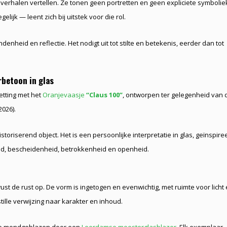
ke verhalen vertellen. Ze tonen geen portretten en geen expliciete symbolie
jk — leent zich bij uitstek voor die rol.
enheid en reflectie. Het nodigt uit tot stilte en betekenis, eerder dan tot
rbetoon in glas
zetting met het
Oranjevaasje
“Claus 100”
, ontworpen ter gelegenheid van 
026).
storiserend object. Het is een persoonlijke interpretatie in glas, geïnspire
id, bescheidenheid, betrokkenheid en openheid.
t de rust op. De vorm is ingetogen en evenwichtig, met ruimte voor licht
ille verwijzing naar karakter en inhoud.