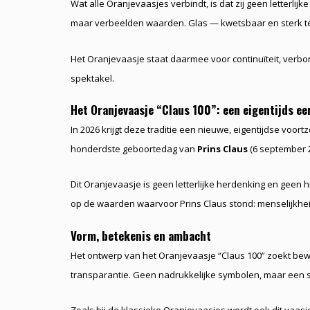
Wat alle Oranjevaasjes verbindt, is dat zij geen letterlij
maar verbeelden waarden. Glas — kwetsbaar en sterk tegeli
Het Oranjevaasje staat daarmee voor continuïteit, verbond
spektakel.
Het Oranjevaasje “Claus 100”: een eigentijds ee
In 2026 krijgt deze traditie een nieuwe, eigentijdse voort
honderdste geboortedag van
Prins Claus
(6 september 2
Dit Oranjevaasje is geen letterlijke herdenking en geen hi
op de waarden waarvoor Prins Claus stond: menselijkhe
Vorm, betekenis en ambacht
Het ontwerp van het Oranjevaasje “Claus 100” zoekt bewus
transparantie. Geen nadrukkelijke symbolen, maar een st