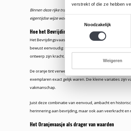
verstrekt of die ze hebben v
Binnen deze rijke traditie nemen ook onze hedendaagse
o
Toestemmingsselectie
eigentijdse wijze worden voortgezet.
Noodzakelijk
Hoe het Bevrijdingsvaasje werd gemaakt
Het Bevrijdingsvaasje werd mondgeblazen door ervaren
bewust eenvoudig: ingetogen, evenwichtig en helder. Ge
ontwerp zijn kracht.
Weigeren
De oranje tint verwees subtiel naar nationale verbond
exemplaren exact gelijk waren. Die kleine variaties zij
vakmanschap.
Juist deze combinatie van eenvoud, ambacht en historisc
herinnering aan bevrijding, maar ook aan veerkracht en
Het Oranjevaasje als drager van waarden