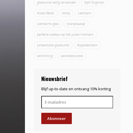
glaskunst veilig verzenden
Kjell Engman
Kosta Boda
lamp
Leerdam
Leerdams glas
oranjevaasje
perfecte cadeau op het juiste moment
presentatie glaskunst
Royalleerdam
verlichting
wanddecoratie
Nieuwsbrief
Blijf up-to-date en ontvang 10% korting
Abonneer