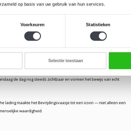
erzameld op basis van uw gebruik van hun services.
ranjevaasjes
een bijzondere plaats in, waarin historie en ambacht op
Voorkeuren
Statistieken
 glasblazers, vaak onder sobere omstandigheden. De vormgeving was
en overdaad, geen decoratie die afleidde — juist de eenvoud gaf het
Selectie toestaan
enheid. Elk vaasje werd met de hand gevormd, waardoor geen twee
n vandaag de dag nog steeds zichtbaar en vormen het bewijs van echt
he lading maakte het Bevrijdingsvaasje tot een icoon — niet alleen een
 menselijke waardigheid.