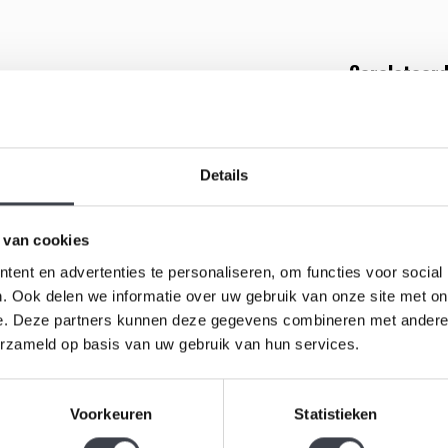
Gerelateerd
bject waarin kleur en licht samenkomen. In het
oogkleuren: warm amber, diep rood, intens blauw en
Details
 vanuit iedere hoek verandert. De transparante
 van cookies
r de vaas niet alleen een decoratief object is, maar
ent en advertenties te personaliseren, om functies voor social
. Ook delen we informatie over uw gebruik van onze site met on
e. Deze partners kunnen deze gegevens combineren met andere i
en dressoir, sidetable of vensterbank. Een stijlvol
erzameld op basis van uw gebruik van hun services.
Leerdam G
 vakmanschap en het spel van licht in kristal.
'Holland'
Prachtige 
Voorkeuren
Statistieken
transparan