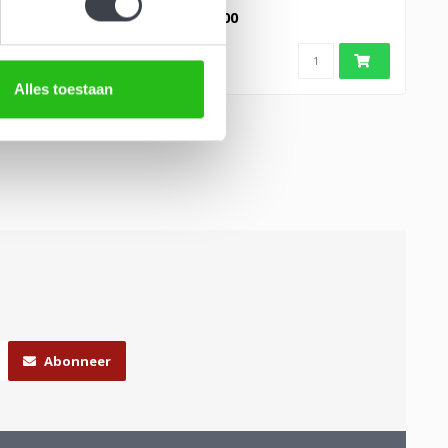
van de regenbo..
v
€349,00
€
Alles toestaan
Abonneer