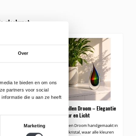
e glaskunst
Over
 media te bieden en om ons
ze partners voor social
nformatie die u aan ze heeft
laskunst vaas
Kristallen Droom – Elegantie
K
in Kleur en Licht
i
Glaskunst vaas in
Kristallen Droom handgemaakt in
K
Marketing
t heldere kleuren
zuiver kristal, waar alle kleuren
z