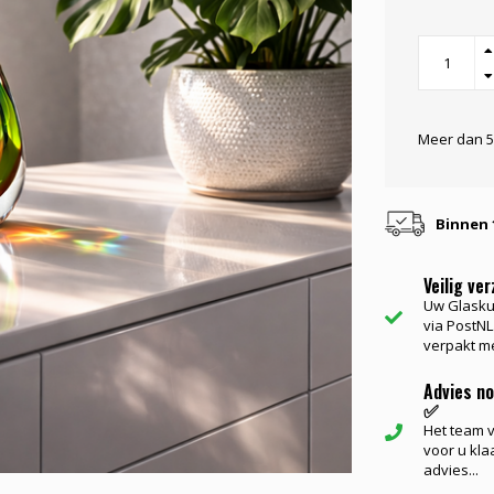
Meer dan 5
Binnen 
Veilig ve
Uw Glasku
via PostNL.
verpakt me
Advies n
✅
Het team va
voor u kla
advies...