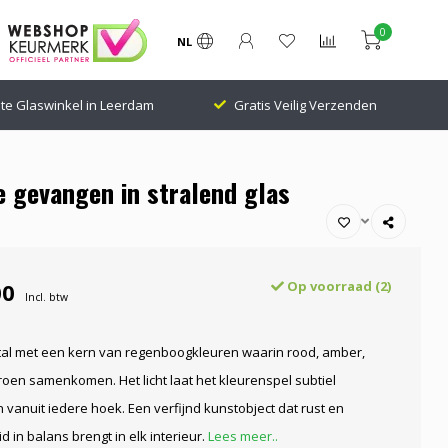
0
NL
te Glaswinkel in Leerdam
Gratis Veilig Verzenden
e gevangen in stralend glas
00
Op voorraad (2)
Incl. btw
stal met een kern van regenboogkleuren waarin rood, amber,
oen samenkomen. Het licht laat het kleurenspel subtiel
vanuit iedere hoek. Een verfijnd kunstobject dat rust en
d in balans brengt in elk interieur.
Lees meer..