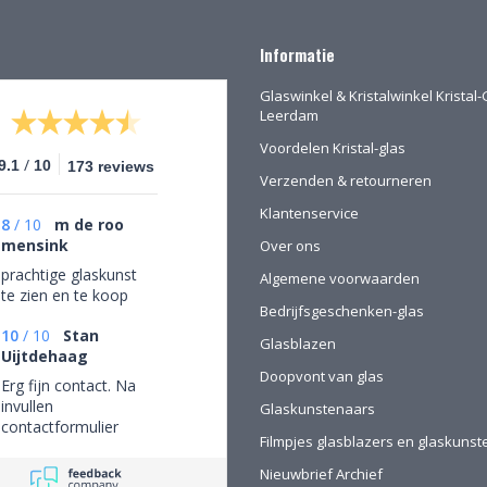
Informatie
Glaswinkel & Kristalwinkel Kristal-
Leerdam
Voordelen Kristal-glas
/
9.1
10
173 reviews
Verzenden & retourneren
Klantenservice
8
/
10
m de roo
mensink
Over ons
prachtige glaskunst
Algemene voorwaarden
te zien en te koop
Bedrijfsgeschenken-glas
10
/
10
Stan
Glasblazen
Uijtdehaag
Doopvont van glas
Erg fijn contact. Na
invullen
Glaskunstenaars
contactformulier
Filmpjes glasblazers en glaskuns
gebeld en mijn
persoonlijke wensen
Nieuwbrief Archief