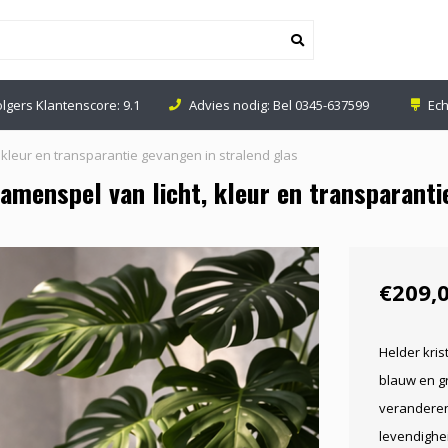
olgers Klantenscore: 9.1
Advies nodig: Bel
0345-637599
Ech
 kleur en transparantie gevangen in stralend glas
amenspel van licht, kleur en transparanti
€209,
Helder kri
blauw en gr
veranderen 
levendighei