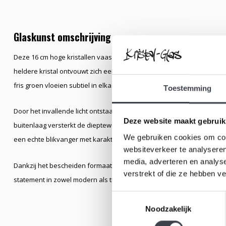
Glaskunst omschrijving
Deze 16 cm hoge kristallen vaas is een compact maar krachtig kunsto
heldere kristal ontvouwt zich een schitterend samenspel van regenb
fris groen vloeien subtiel in elkaar over.
Toestemming
Door het invallende licht ontstaat een levendig kleurenspectrum dat
Deze website maakt gebruik
buitenlaag versterkt de dieptewerking van de kleurrijke kern, waardoo
We gebruiken cookies om cont
een echte blikvanger met karakter.
websiteverkeer te analyseren
media, adverteren en analys
Dankzij het bescheiden formaat van 16 cm past deze vaas perfect op e
verstrekt of die ze hebben v
statement in zowel modern als tijdloos interieur — een ode aan kleur,
Toestemmingsselectie
Noodzakelijk