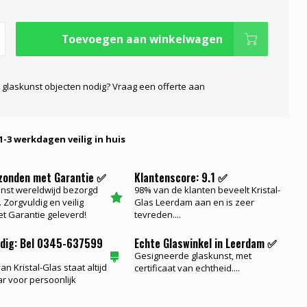
Toevoegen aan winkelwagen
 glaskunst objecten nodig? Vraag een offerte aan
1-3 werkdagen veilig in huis
rzonden met Garantie ✅
Klantenscore: 9.1 ✅
nst wereldwijd bezorgd
98% van de klanten beveelt Kristal-
 Zorgvuldig en veilig
Glas Leerdam aan en is zeer
t Garantie geleverd!
tevreden....
odig: Bel 0345-637599
Echte Glaswinkel in Leerdam ✅
Gesigneerde glaskunst, met
n Kristal-Glas staat altijd
certificaat van echtheid....
ar voor persoonlijk