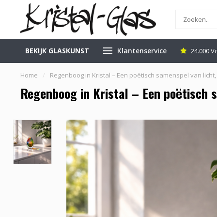
BEKIJK GLASKUNST
Klantenservice
inkel in Leerdam
Gratis Veilig Verzenden
24.000 V
Home
/
Regenboog in Kristal – Een poëtisch samenspel van licht,
Regenboog in Kristal – Een poëtisch s