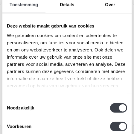
Toestemming
Details
Over
HUISCOLLECTION
Deze website maakt gebruik van cookies
We gebruiken cookies om content en advertenties te
personaliseren, om functies voor social media te bieden
en om ons websiteverkeer te analyseren. Ook delen we
informatie over uw gebruik van onze site met onze
partners voor social media, adverteren en analyse. Deze
Leerdam glaskunst 'Vreugde
Kristallen Droom –
partners kunnen deze gegevens combineren met andere
Traan'
Elegantie in Kleur en Licht
informatie die u aan ze heeft verstrekt of die ze hebben
verzameld op basis van uw gebruik van hun services.
Leerdam glaskunst object
Kristallen Droom
'Vreugde Traan' met zuiver
handgemaakt in zuiver
bladgoud......
kristal, waar alle kleuren van
Toestemmingsselectie
€395,00
€139,00
de regenbo..
Noodzakelijk
Voorkeuren