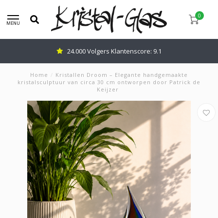
0
MENU
24.000 Volgers Klantenscore: 9.1
Home
/
Kristallen Droom – Elegante handgemaakte
kristalsculptuur van circa 30 cm ontworpen door Patrick de
Keijzer