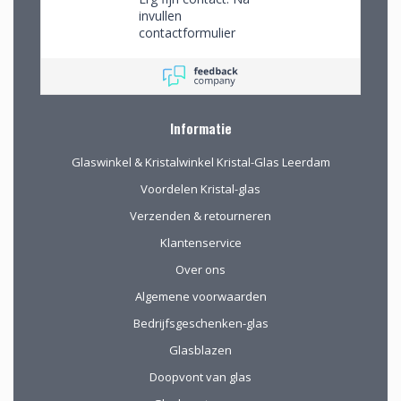
mede op advies tot
invullen
de juiste keuzes te
contactformulier
komen. Omdat we
gebeld en mijn
van ver kwamen
persoonlijke wensen
werd de aangeboden
besproken. Afspraak
kop koffie zeer
gemaakt om in de
gewaardeerd.
winkel de objecten te
Informatie
bekijken en de
mogelijkheden
Glaswinkel & Kristalwinkel Kristal-Glas Leerdam
(uitgebreid graveren)
vorm te geven.
Voordelen Kristal-glas
Verzenden & retourneren
Klantenservice
Over ons
Algemene voorwaarden
Bedrijfsgeschenken-glas
Glasblazen
Doopvont van glas