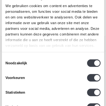
We gebruiken cookies om content en advertenties te
Kristallen mussen naar
Kristallen roodborstje naar
ontwerp van Mats Jonasson
ontwerp van Mats Jonasson
personaliseren, om functies voor social media te bieden
en om ons websiteverkeer te analyseren. Ook delen we
€295,00
€109,00
informatie over uw gebruik van onze site met onze
partners voor social media, adverteren en analyse. Deze
partners kunnen deze gegevens combineren met andere
informatie die u aan ze heeft verstrekt of die ze hebben
verzameld op basis van uw gebruik van hun services.
Toestemmingsselectie
Noodzakelijk
Voorkeuren
Schrijf je in voor onze nieuwsbrief
Blijf up-to-date en ontvang 10% korting
Statistieken
Abonneer