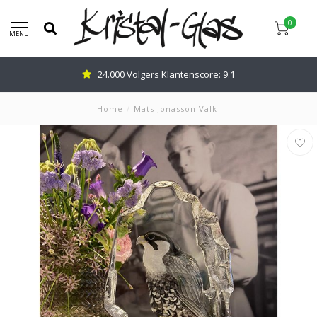
0
MENU
24.000 Volgers Klantenscore: 9.1
Home
/
Mats Jonasson Valk