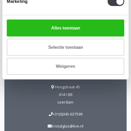
Marketing
Alles toestaan
Kristal-Glas Leerdam
Kristal-Glas is de online Glas & Kristalwinkel voor al uw
Selectie toestaan
Leerdamse Glaskunst en Kristal. Daarnaast kunt u ons
bezoeken in onze galerie te Leerdam. U bent van harte
Weigeren
welkom! Geopend: Wo t/m Vrijdag 13-17 uur Zaterdag 10-17
uur.
Hoogstraat 45
4141 BB
Leerdam
+31(0)345-637599
kristalglas@live.nl