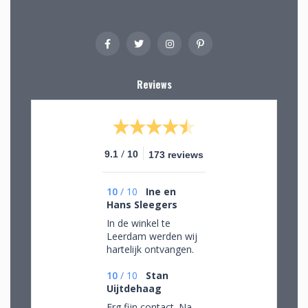
Reviews
/
9.1
10
173 reviews
10
/
10
Ine en
Hans Sleegers
In de winkel te
Leerdam werden wij
hartelijk ontvangen.
Wij mochten rustig
rondkijken om alle
10
/
10
Stan
aanwezige pracht te
Uijtdehaag
bewonderen en
Erg fijn contact. Na