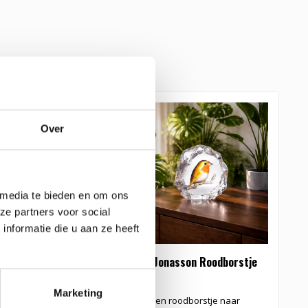
e glaskunst
Over
 media te bieden en om ons
ze partners voor social
nformatie die u aan ze heeft
van kristal- Mats
Mats Jonasson Roodborstje
Marketing
beeld van een ijsvogel
Kristallen roodborstje naar