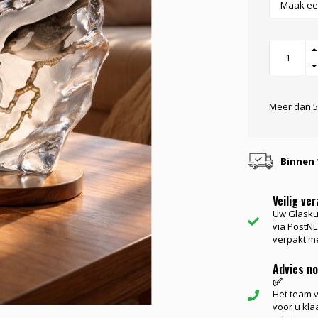
Meer dan 5
Binnen 
Veilig ve
Uw Glasku
via PostNL.
verpakt me
Advies n
✅
Het team va
voor u kla