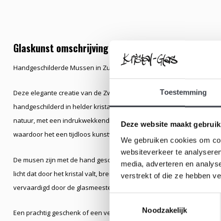
Glaskunst omschrijving
Handgeschilderde Mussen in Zuiver Kristal - Ontworpen door Mats J
Toestemming
Deze elegante creatie van de Zweedse meesterontwerper Mats Jonas
handgeschilderd in helder kristal. Het ontwerp vangt de levendighe
natuur, met een indrukwekkend oog voor detail. De zuivere kristallen 
Deze website maakt gebruik
waardoor het een tijdloos kunstwerk is dat zowel modern als klassiek 
We gebruiken cookies om cont
websiteverkeer te analyseren
De musen zijn met de hand geschilderd, wat elk stuk uniek maakt. De
media, adverteren en analys
licht dat door het kristal valt, brengen de mussen bijna tot leven. Het k
verstrekt of die ze hebben v
vervaardigd door de glasmeesters van Mats Jonasson in Zweden.
Toestemmingsselectie
Noodzakelijk
Een prachtig geschenk of een verzamelobject voor de liefhebber van