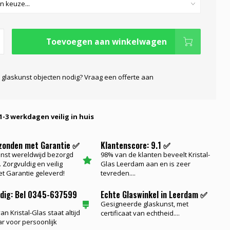
Toevoegen aan winkelwagen
 glaskunst objecten nodig? Vraag een offerte aan
1-3 werkdagen veilig in huis
rzonden met Garantie ✅
Klantenscore: 9.1 ✅
nst wereldwijd bezorgd
98% van de klanten beveelt Kristal-
 Zorgvuldig en veilig
Glas Leerdam aan en is zeer
t Garantie geleverd!
tevreden....
odig: Bel 0345-637599
Echte Glaswinkel in Leerdam ✅
Gesigneerde glaskunst, met
n Kristal-Glas staat altijd
certificaat van echtheid....
ar voor persoonlijk