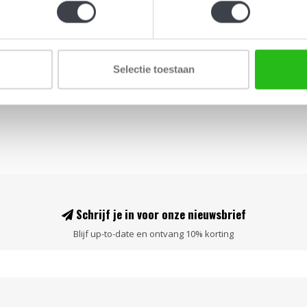
naar ontwe
stwerk van Mats Jonasson.
Jonasson..
€249,00
Selectie toestaan
Schrijf je in voor onze nieuwsbrief
Blijf up-to-date en ontvang 10% korting