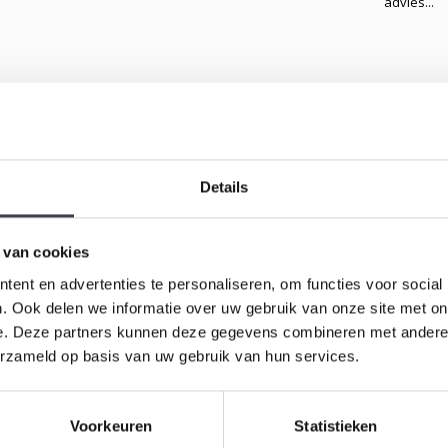
advies...
Gerelateerd
onasson
Details
son toont twee mussen, zorgvuldig geëtst en
id en schoonheid van deze charmante vogels in de
sculptuur straalt verfijning en vakmanschap uit,
 van cookies
interieur siert.
ent en advertenties te personaliseren, om functies voor social
. Ook delen we informatie over uw gebruik van onze site met on
 zachte kleurschakeringen en het subtiele spel van
e. Deze partners kunnen deze gegevens combineren met andere i
ristal zelf is van de hoogste zuiverheid en kwaliteit,
erzameld op basis van uw gebruik van hun services.
IJsvogel 
Jonasson
Voorkeuren
Statistieken
 hoogwaardige glas- en kristalkunst. Voeg een
Kristallen 