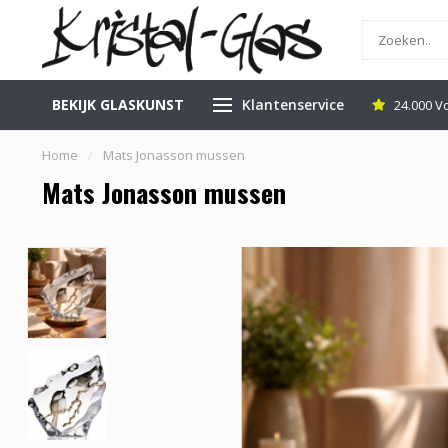
BEKIJK GLASKUNST
Klantenservice
inkel in Leerdam
Gratis Veilig Verzenden
24.000 V
Home
/
Mats Jonasson mussen
Mats Jonasson mussen