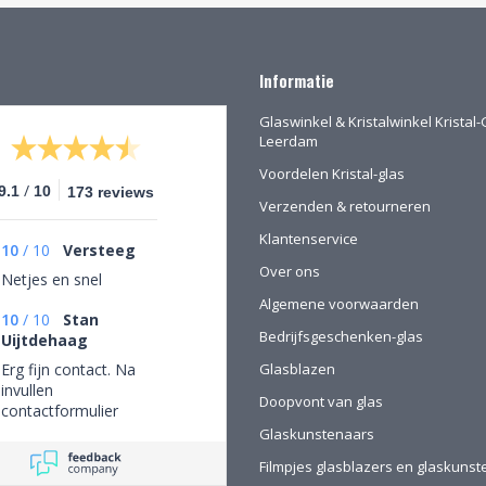
Informatie
Glaswinkel & Kristalwinkel Kristal-
Leerdam
Voordelen Kristal-glas
/
9.1
10
173 reviews
Verzenden & retourneren
Klantenservice
10
/
10
Versteeg
Over ons
Netjes en snel
Algemene voorwaarden
10
/
10
Stan
Bedrijfsgeschenken-glas
Uijtdehaag
Erg fijn contact. Na
Glasblazen
invullen
Doopvont van glas
contactformulier
gebeld en mijn
Glaskunstenaars
persoonlijke wensen
Filmpjes glasblazers en glaskuns
besproken. Afspraak