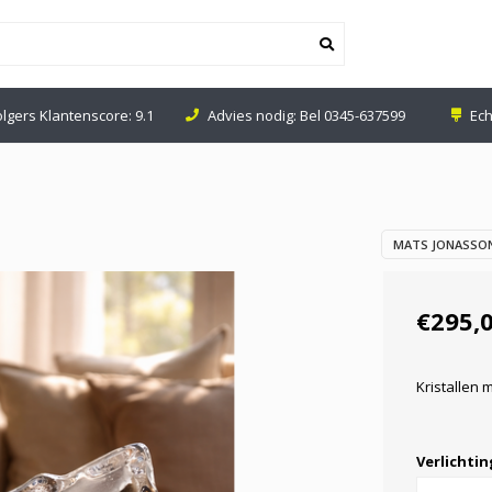
olgers Klantenscore: 9.1
Advies nodig: Bel
0345-637599
Ech
MATS JONASSON
€295,
Kristallen
Verlichti