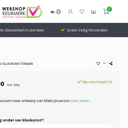
0
NL
te Glaswinkel in Leerdam
Gratis Veilig Verzenden
 (GLASKUNSTENAAR)
00
Op voorraad (1)
Incl. btw
 mussen naar ontwerp van Mats Jonasson
Lees meer..
ng onder uw Glaskunst?: