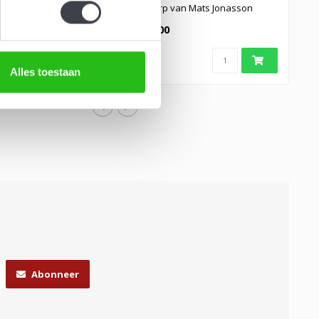
rp van Mats
ontwerp van Mats Jonasson
€109,00
Alles toestaan
Abonneer