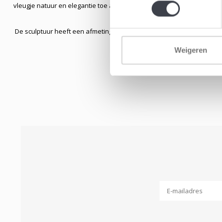
vleugje natuur en elegantie toe aan uw interieur met dit unieke kun
De sculptuur heeft een afmeting van 16-16,5cm.
Weigeren