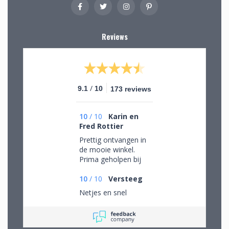
Reviews
/
9.1
10
173 reviews
10
/
10
Karin en
Fred Rottier
Prettig ontvangen in
de mooie winkel.
Prima geholpen bij
het uitzoeken van
schitterend glaswerk
10
/
10
Versteeg
Netjes en snel