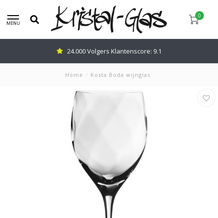
0
MENU
24.000 Volgers Klantenscore: 9.1
Home
/
Kosta Boda wijnglas