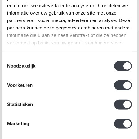
Stijlvolle whisky set in luxe
Elegant handgemaakt
en om ons websiteverkeer te analyseren. Ook delen we
geschenkverpakking
kristallen champagneglas Line
informatie over uw gebruik van onze site met onze
partners voor social media, adverteren en analyse. Deze
partners kunnen deze gegevens combineren met andere
informatie die u aan ze heeft verstrekt of die ze hebben
verzameld op basis van uw gebruik van hun services.
Toestemmingsselectie
Noodzakelijk
Voorkeuren
Schrijf je in voor onze nieuwsbrief
Blijf up-to-date en ontvang 10% korting
Statistieken
Abonneer
Marketing