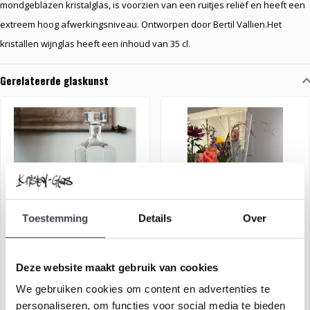
mondgeblazen kristalglas, is voorzien van een ruitjes reliëf en heeft een
extreem hoog afwerkingsniveau. Ontworpen door Bertil Vallien.Het
kristallen wijnglas heeft een inhoud van 35 cl.
Gerelateerde glaskunst
Toestemming
Details
Over
Whisky karaf met 2 whisky
Kristallen Champagneglas
Deze website maakt gebruik van cookies
glazen
'Line'
We gebruiken cookies om content en advertenties te
€169,00
€59,00
€249,00
personaliseren, om functies voor social media te bieden