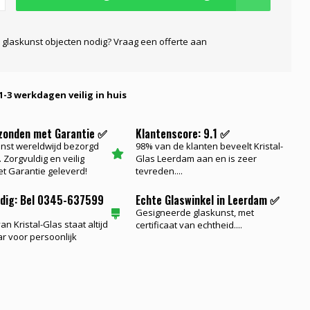
 glaskunst objecten nodig? Vraag een offerte aan
1-3 werkdagen veilig in huis
rzonden met Garantie ✅
Klantenscore: 9.1 ✅
nst wereldwijd bezorgd
98% van de klanten beveelt Kristal-
 Zorgvuldig en veilig
Glas Leerdam aan en is zeer
t Garantie geleverd!
tevreden....
odig: Bel 0345-637599
Echte Glaswinkel in Leerdam ✅
Gesigneerde glaskunst, met
n Kristal-Glas staat altijd
certificaat van echtheid....
ar voor persoonlijk