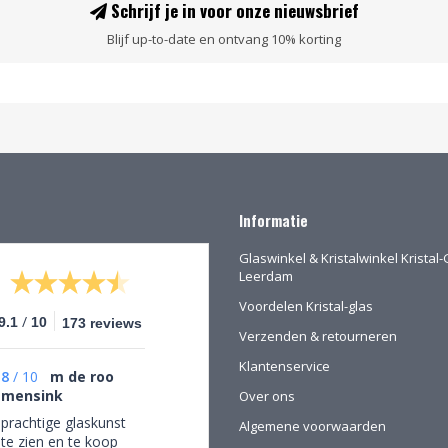
Schrijf je in voor onze nieuwsbrief
Blijf up-to-date en ontvang 10% korting
Informatie
Glaswinkel & Kristalwinkel Kristal-
Leerdam
Voordelen Kristal-glas
/
9.1
10
173 reviews
Verzenden & retourneren
Klantenservice
8
/
10
m de roo
mensink
Over ons
prachtige glaskunst
Algemene voorwaarden
te zien en te koop