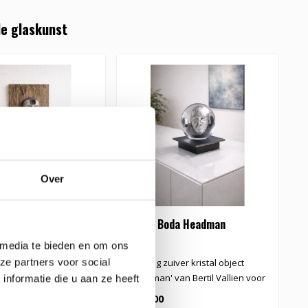
e glaskunst
Over
a Look in Bertil
Kosta Boda Headman
K
 media te bieden en om ons
ze partners voor social
lptuur naar ontwerp
Prachtig zuiver kristal object
'A
allien.
'Headman' van Bertil Vallien voor
v
nformatie die u aan ze heeft
Kosta Boda..
€495,00
€