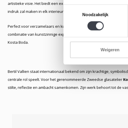
artistieke visie. Het biedt een exclusieve kans om een waardevol en 
Toestemmingsselectie
indruk zal maken in elk interieur.
Noodzakelijk
Perfect voor verzamelaars en kunstliefhebbers die op zoek zijn naar
combinatie van kunstzinnige expressie, luxe en ambachtelijke perfec
Kosta Boda.
Weigeren
Bertil Vallien staat internationaal bekend om zijn krachtige, symbol
centrale rol speelt. Voor het gerenommeerde Zweedse glasatelier
Ko
stilte, reflectie en ambacht samenkomen. Zijn werk behoort tot de 