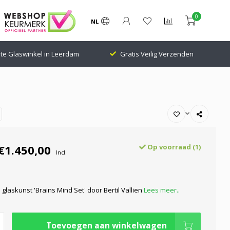
0
NL
te Glaswinkel in Leerdam
Gratis Veilig Verzenden
€1.450,00
Op voorraad (1)
Incl.
glaskunst 'Brains Mind Set' door Bertil Vallien
Lees meer..
Toevoegen aan winkelwagen