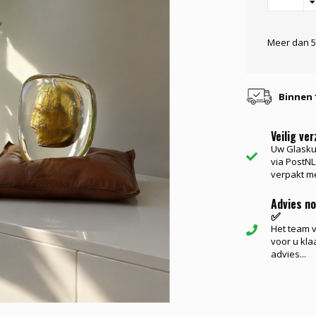
Meer dan 5
Binnen 
Veilig ve
Uw Glasku
via PostNL.
verpakt me
Advies n
✅
Het team va
voor u kla
advies...