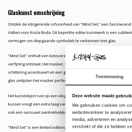
Glaskunst omschrijving
Ontdek de intrigerende schoonheid van "Mind Set," een fascinerend 
Vallien voor Kosta Boda. Dit beperkte editie kunstwerk is een sublie
vermogen om diepgaande symboliek te verkennen met glas.
"Mind Set" onthult een betoverend bladgouden masker in de kern va
verfijning ontstaat. Het masker, subtiel ingesloten in het heldere glas
schittering accentueert en een gevoel van luxe en diepte toevoegt aa
Toestemming
glas omlijsten het masker perfect, waardoor een harmonieuze balans t
Het kunstobject rust op een elegant bruin lederen kussen dat de luxe 
Deze website maakt gebruik
kussen voegt een extra laag van verfijning en comfort toe, waardoor 
We gebruiken cookies om cont
ook een sensueel aantrekkelijke ervaring biedt.
websiteverkeer te analyseren
media, adverteren en analys
verstrekt of die ze hebben v
"Mind Set" is een limited edition, wat betekent dat elk stuk een unie