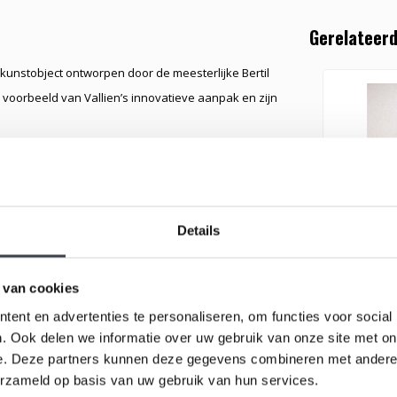
Gerelateerd
kunstobject ontworpen door de meesterlijke Bertil
m voorbeeld van Vallien’s innovatieve aanpak en zijn
n het object, waardoor een gevoel van mysterie en
, reflecteert het licht op een manier die de gouden
n het ontwerp. De heldere, vloeiende lijnen van het
Details
ussen transparantie en soliditeit ontstaat.
Kosta Bod
en exclusiviteit van het stuk onderstreept. Dit
 van cookies
Vallien
het object niet alleen een visueel kunstwerk is, maar
ent en advertenties te personaliseren, om functies voor social
. Ook delen we informatie over uw gebruik van onze site met on
Unieke scu
van Bertil V
e. Deze partners kunnen deze gegevens combineren met andere i
erzameld op basis van uw gebruik van hun services.
k voorbeeld is van Vallien’s vakmanschap en
€495,00