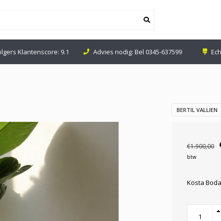
olgers Klantenscore: 9.1
Advies nodig: Bel
0345-637599
Ech
BERTIL VALLIEN
€1.900,00
btw
Kosta Boda 