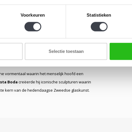
tijdloos kunstwerk te bezitten dat een diepgaande
Voorkeuren
Statistieken
 een statement piece, biedt "Mind Set" een
tie, een waar meesterwerk van Bertil Vallien en
Selectie toestaan
ische vormentaal waarin het menselijk hoofd een
sta Boda
creëerde hij iconische sculpturen waarin
vaste kern van de hedendaagse Zweedse glaskunst.