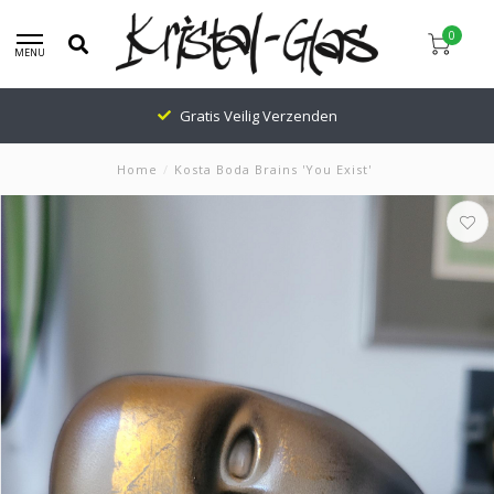
0
MENU
Gratis Veilig Verzenden
Home
/
Kosta Boda Brains 'You Exist'