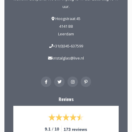
uur.
Hoogstraat 45
4141 BB
Leerdam
+31(0)345-637599
kristalglas@live.nl
Reviews
/
9.1
10
173 reviews