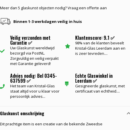
Meer dan 5 glaskunst objecten nodig? Vraag een offerte aan
Binnen 1-3 werkdagen veilig in huis
Veilig verzonden met
Klantenscore: 9.1 ✅
Garantie ✅
98% van de klanten beveelt
Uw Glaskunst wereldwijd
Kristal-Glas Leerdam aan en
bezorgd via PostNL.
is zeer tevreden....
Zorgvuldig en veilig verpakt
met Garantie geleverd!
Advies nodig: Bel 0345-
Echte Glaswinkel in
637599 ✅
Leerdam ✅
Het team van Kristal-Glas
Gesigneerde glaskunst, met
staat altijd voor u klaar voor
certificaat van echtheid....
persoonlijk advies...
Glaskunst omschrijving
Dit prachtige item is een creatie van de bekende Zweedse