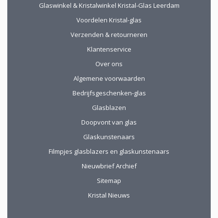
Glaswinkel & Kristalwinkel Kristal-Glas Leerdam
van ver kwamen
werd de aangeboden
Voordelen Kristal-glas
kop koffie zeer
Verzenden & retourneren
gewaardeerd.
Klantenservice
Over ons
Algemene voorwaarden
Bedrijfsgeschenken-glas
Glasblazen
Doopvont van glas
Glaskunstenaars
Filmpjes glasblazers en glaskunstenaars
Nieuwbrief Archief
Sitemap
Kristal Nieuws