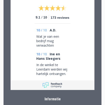
/
9.1
10
173 reviews
10
/
10
A.D.
Wat je van een
bedrijf mag
verwachten
10
/
10
Ine en
Hans Sleegers
In de winkel te
Leerdam werden wij
hartelijk ontvangen.
Wij mochten rustig
rondkijken om alle
aanwezige pracht te
bewonderen en
mede op advies tot
Informatie
de juiste keuzes te
komen. Omdat we