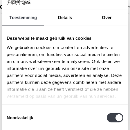
Gerelateerde glaskunst
Toestemming
Details
Over
Deze website maakt gebruik van cookies
We gebruiken cookies om content en advertenties te
personaliseren, om functies voor social media te bieden
en om ons websiteverkeer te analyseren. Ook delen we
informatie over uw gebruik van onze site met onze
partners voor social media, adverteren en analyse. Deze
Kosta Boda
Kosta Boda - Bertil Vallien
partners kunnen deze gegevens combineren met andere
Vessel Edition 2
informatie die u aan ze heeft verstrekt of die ze hebben
Uniek kristalobject 'Bean'
Jubileum uitgave t.g.v. 60 jaar
verzameld op basis van uw gebruik van hun services.
naar ontwerp van Bertil
Bertil Vallien
Vallien
glaskunstenaar..
€595,00
€599,00
Toestemmingsselectie
Noodzakelijk