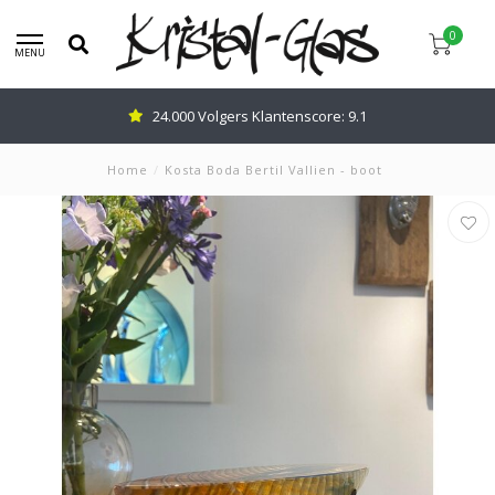
0
MENU
24.000 Volgers Klantenscore: 9.1
Home
/
Kosta Boda Bertil Vallien - boot