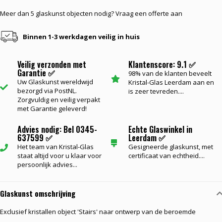
Meer dan 5 glaskunst objecten nodig? Vraag een offerte aan
Binnen 1-3 werkdagen veilig in huis
Veilig verzonden met
Klantenscore: 9.1 ✅
Garantie ✅
98% van de klanten beveelt
Uw Glaskunst wereldwijd
Kristal-Glas Leerdam aan en
bezorgd via PostNL.
is zeer tevreden....
Zorgvuldig en veilig verpakt
met Garantie geleverd!
Advies nodig: Bel 0345-
Echte Glaswinkel in
637599 ✅
Leerdam ✅
Het team van Kristal-Glas
Gesigneerde glaskunst, met
staat altijd voor u klaar voor
certificaat van echtheid....
persoonlijk advies...
Glaskunst omschrijving
Exclusief kristallen object 'Stairs' naar ontwerp van de beroemde