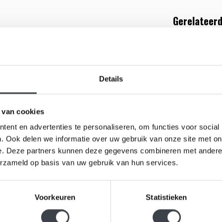
Gerelateerd
oten is door een transparant huis. Deze
et de oceaan die wordt blootgesteld aan een
en, die doet denken aan andere spectaculaire
Details
Bertil Vallien: 60 jaar met Kosta Boda" (1963–2023), en
 van cookies
ent en advertenties te personaliseren, om functies voor social
. Ook delen we informatie over uw gebruik van onze site met on
e. Deze partners kunnen deze gegevens combineren met andere i
Kosta Boda
erzameld op basis van uw gebruik van hun services.
jn diep symbolische sculpturen. In zijn werk voor
kristal, waarbij licht en vorm steeds nieuwe
Exclusief k
Voorkeuren
Statistieken
Bertil Valli
eschouwd als iconen van moderne glaskunst.
€595,00