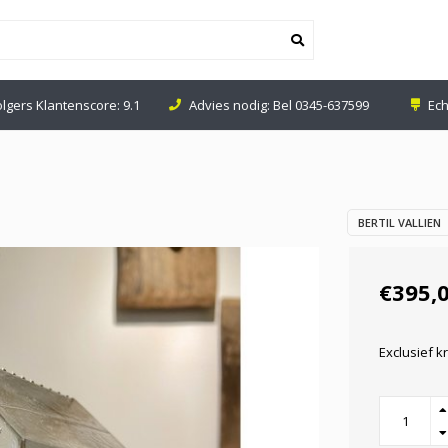
olgers Klantenscore: 9.1
Advies nodig: Bel
0345-637599
Ech
BERTIL VALLIEN
€395,
Exclusief k