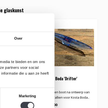
e glaskunst
Over
 media te bieden en om ons
ze partners voor social
nformatie die u aan ze heeft
 Bertil Vallien
Kosta Boda 'Drifter'
K
ristallen sculptuur van
Kristallen boot na ontwerp van
E
Marketing
en
Bertil Vallien voor Kosta Boda..
H
Va
€295,00
€