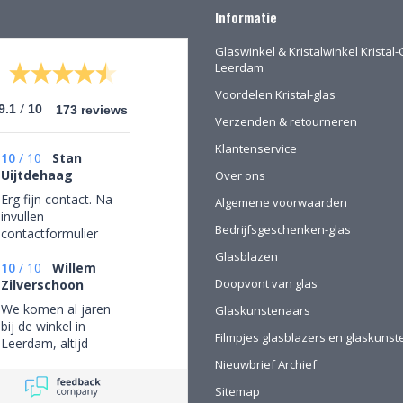
Informatie
Glaswinkel & Kristalwinkel Kristal-
Leerdam
Voordelen Kristal-glas
/
9.1
10
173 reviews
Verzenden & retourneren
Klantenservice
10
/
10
Stan
Uijtdehaag
Over ons
Erg fijn contact. Na
Algemene voorwaarden
invullen
Bedrijfsgeschenken-glas
contactformulier
gebeld en mijn
Glasblazen
persoonlijke wensen
10
/
10
Willem
Doopvont van glas
besproken. Afspraak
Zilverschoon
gemaakt om in de
We komen al jaren
Glaskunstenaars
winkel de objecten te
bij de winkel in
bekijken en de
Filmpjes glasblazers en glaskuns
Leerdam, altijd
mogelijkheden
mooie objecten
Nieuwbrief Archief
(uitgebreid graveren)
waar we een aantal
vorm te geven.
Sitemap
van gekocht hebben.