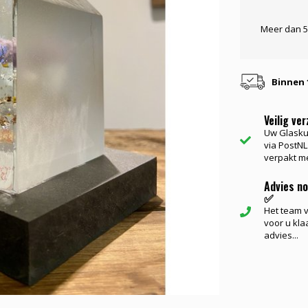
Meer dan 5
Binnen 
Veilig ve
Uw Glasku
via PostNL.
verpakt me
Advies n
✅
Het team va
voor u kla
advies...