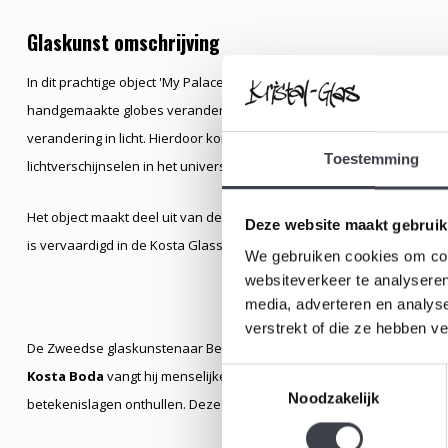
Glaskunst omschrijving
In dit prachtige object 'My Palace' is een Globe zichtbaar welke omsl
handgemaakte globes veranderen van kleur en stijl, vergelijkbaar m
verandering in licht. Hierdoor komt deze kristallen sculptuur tot lev
Toestemming
lichtverschijnselen in het universum.
Het object maakt deel uit van de jubileumcollectie van Bertil Vallien, "
Deze website maakt gebruik
is vervaardigd in de Kosta Glassworks in Zweden.
We gebruiken cookies om cont
websiteverkeer te analyseren
media, adverteren en analys
verstrekt of die ze hebben v
De Zweedse glaskunstenaar Bertil Vallien is wereldwijd geroemd om zi
Toestemmingsselectie
Kosta Boda
vangt hij menselijke emotie en innerlijke rust in massief 
Noodzakelijk
betekenislagen onthullen. Deze sculpturen worden internationaal b