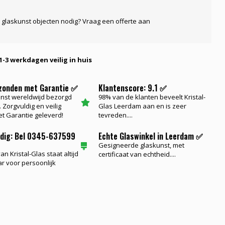
 glaskunst objecten nodig? Vraag een offerte aan
1-3 werkdagen veilig in huis
rzonden met Garantie ✅
Klantenscore: 9.1 ✅
nst wereldwijd bezorgd
98% van de klanten beveelt Kristal-
 Zorgvuldig en veilig
Glas Leerdam aan en is zeer
t Garantie geleverd!
tevreden....
odig: Bel 0345-637599
Echte Glaswinkel in Leerdam ✅
Gesigneerde glaskunst, met
n Kristal-Glas staat altijd
certificaat van echtheid....
ar voor persoonlijk