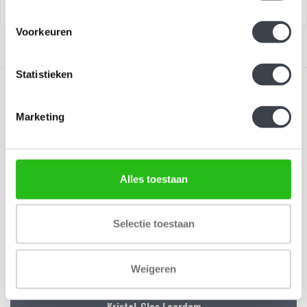
Voorkeuren
Statistieken
Marketing
Schrijf je in voor onze nieuwsbrief
Alles toestaan
Blijf up-to-date en ontvang 10% korting
Abonneer
Selectie toestaan
Weigeren
Kristal-Glas Leerdam