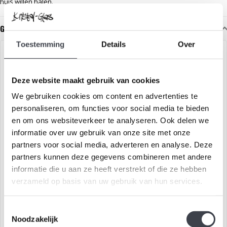
huis willen halen.
Gerelateerde glaskunst
Toestemming
Details
Over
GLASKUNST & ZILVER
Deze website maakt gebruik van cookies
We gebruiken cookies om content en advertenties te
personaliseren, om functies voor social media te bieden
en om ons websiteverkeer te analyseren. Ook delen we
informatie over uw gebruik van onze site met onze
partners voor social media, adverteren en analyse. Deze
Leerdam glaskunst - Ondrej
Glaskunst met bladgoud
partners kunnen deze gegevens combineren met andere
Novotny
informatie die u aan ze heeft verstrekt of die ze hebben
Exclusief glaskunst object
Kristallen Blad door Lennart
verzameld op basis van uw gebruik van hun services.
waarin zilver is verwerkt!
Nissmark met Oranje, Groen
en Bladgoud..
€900,00
€129,00
Toestemmingsselectie
Noodzakelijk