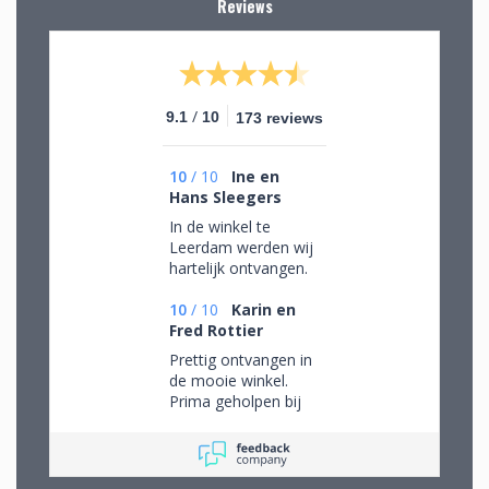
Reviews
/
9.1
10
173 reviews
10
/
10
Ine en
Hans Sleegers
In de winkel te
Leerdam werden wij
hartelijk ontvangen.
Wij mochten rustig
rondkijken om alle
10
/
10
Karin en
aanwezige pracht te
Fred Rottier
bewonderen en
Prettig ontvangen in
mede op advies tot
de mooie winkel.
de juiste keuzes te
Prima geholpen bij
komen. Omdat we
het uitzoeken van
van ver kwamen
schitterend glaswerk
werd de aangeboden
kop koffie zeer