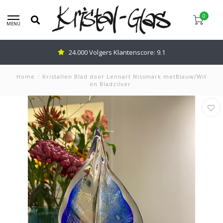
0
MENU
24.000 Volgers Klantenscore: 9.1
Home
/
Kristallen Blad door Lennart Nissmark metBlauw/Wit
en Bladzilver