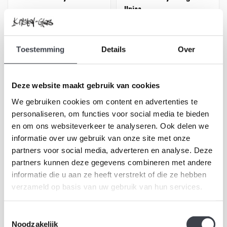
Unica
Fidji Ocean van Kosta Boda
Prachtige 4 delige Kosta
– een handgemaakte
Boda unica van Kjell
kristallen fles van bijna 70
Engman
Toestemming
Details
Over
€1.150,00
€0,00
cm ..
Deze website maakt gebruik van cookies
We gebruiken cookies om content en advertenties te
personaliseren, om functies voor social media te bieden
en om ons websiteverkeer te analyseren. Ook delen we
informatie over uw gebruik van onze site met onze
partners voor social media, adverteren en analyse. Deze
partners kunnen deze gegevens combineren met andere
informatie die u aan ze heeft verstrekt of die ze hebben
verzameld op basis van uw gebruik van hun services.
Kosta Boda Happiness
Kosta Boda Happiness
Toestemmingsselectie
Noodzakelijk