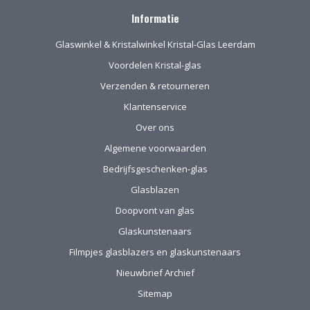
verzending van het
kwetsbare glas is
Informatie
uitstekend!
Glaswinkel & Kristalwinkel Kristal-Glas Leerdam
Voordelen Kristal-glas
Verzenden & retourneren
Klantenservice
Over ons
Algemene voorwaarden
Bedrijfsgeschenken-glas
Glasblazen
Doopvont van glas
Glaskunstenaars
Filmpjes glasblazers en glaskunstenaars
Nieuwbrief Archief
Sitemap