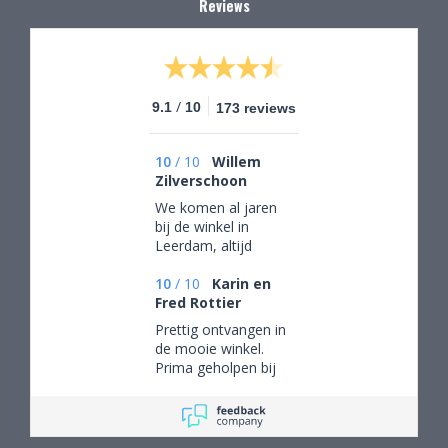
Reviews
/
9.1
10
173 reviews
10
/
10
Willem
Zilverschoon
We komen al jaren
bij de winkel in
Leerdam, altijd
mooie objecten
waar we een aantal
10
/
10
Karin en
van gekocht hebben.
Fred Rottier
Na onze verhuizing
Prettig ontvangen in
naar Drenthe voor
de mooie winkel.
het eerst via de site
Prima geholpen bij
gekocht. De website
het uitzoeken van
geeft prima
schitterend glaswerk
informatie, de
verpakking voor