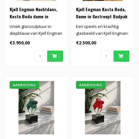
Kjell Engman Nachtdans,
Kjell Engman Kosta Boda,
Kosta Boda dame in
Dame in Gestreept Badpak
diepblauw
Uniek glassculptuur in
Een speels en krachtig
diepblauw van Kjell Engman
glasbeeld van Kjell Engman:
voor Kosta Boda, een
de dame in gestreept
€3.950,00
€2.500,00
betoveren..
badpak s..
AANBIEDING
AANBIEDING