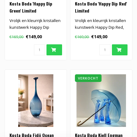
Kosta Boda 'Happy Dip
Kosta Boda 'Happy Dip Red'
Green' Limited
Limited
Vrolijk en kleurrijk kristallen
Vrolijk en kleurrijk kristallen
kunstwerk Happy Dip
kunstwerk Happy Dip Red,
Green, ontworpen door Kjell
ontworpen door Kjell En..
€149,00
€149,00
€169,00
€169,00
..
VERKOCHT
Kosta Boda Fidji Ocean
Kosta Boda Kjell Engman