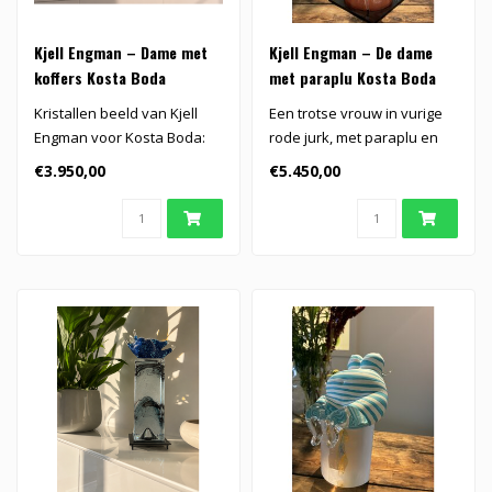
Kjell Engman – Dame met
Kjell Engman – De dame
koffers Kosta Boda
met paraplu Kosta Boda
Kristallen beeld van Kjell
Een trotse vrouw in vurige
Engman voor Kosta Boda:
rode jurk, met paraplu en
een kleurrijke dame met
golvend haar, symbool van
€3.950,00
€5.450,00
koffe..
k..