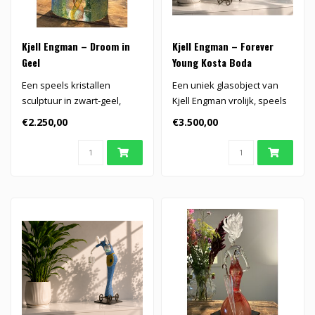
Kjell Engman – Droom in
Kjell Engman – Forever
Geel
Young Kosta Boda
Een speels kristallen
Een uniek glasobject van
sculptuur in zwart-geel,
Kjell Engman vrolijk, speels
gedragen door een
en geïnspireerd door de e..
€2.250,00
€3.500,00
kleurrijke spir..