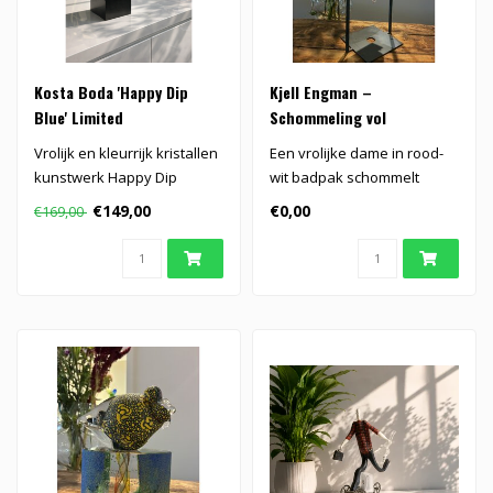
Kosta Boda 'Happy Dip
Kjell Engman –
Blue' Limited
Schommeling vol
Levenslust
Vrolijk en kleurrijk kristallen
Een vrolijke dame in rood-
kunstwerk Happy Dip
wit badpak schommelt
Blauw, ontworpen door Kjell
gewichtloos door de lucht,
€149,00
€0,00
€169,00
..
gevang..