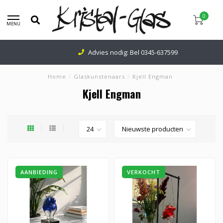
0
MENU
Advies nodig: Bel
0345-637599
Home
/
Glaskunstenaars
/
Kjell Engman
Kjell Engman
AANBIEDING
VERKOCHT